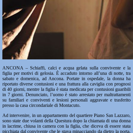
ANCONA – Schiaffi, calci e acqua gelata sulla convivente e la
figlia per motivi di gelosia. È accaduto intorno all’una di notte, tra
sabato e domenica, ad Ancona. Portate in ospedale, la donna ha
riportato diverse contusioni e una frattura alla caviglia con prognosi
di 40 giorni, mentre la figlia è stata medicata per contusioni guaribili
in 7 giorni. Denunciato, l’uomo è stato arrestato per maltrattamenti
su familiari e conviventi e lesioni personali aggravate e trasferito
presso la casa circondariale di Montacuto.
Ad intervenire, in un appartamento del quartiere Piano San Lazzaro,
sono state due volanti della Questura dopo la chiamata di una donna
in lacrime, chiusa in camera con la figlia, che diceva di essere stata
picchiata dal convivente che le stava minacciando da dietro la porta.