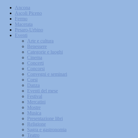
Ancona
Ascoli Piceno
Fermo
Macerata
Pesaro-Urbino
Eventi
Arte e cultura
Benessere
Categorie e luoghi
Cinema
Concerti
Concorsi
Convegni e seminari
Corsi
Danza
Eventi del mese
Festival
Mercatini
Mostre
Musica
Presentazione libri
Religione
Sagra e gastronomia
Teatro