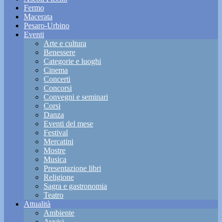
Fermo
Macerata
Pesaro-Urbino
Eventi
Arte e cultura
Benessere
Categorie e luoghi
Cinema
Concerti
Concorsi
Convegni e seminari
Corsi
Danza
Eventi del mese
Festival
Mercatini
Mostre
Musica
Presentazione libri
Religione
Sagra e gastronomia
Teatro
Attualità
Ambiente
Avvisi