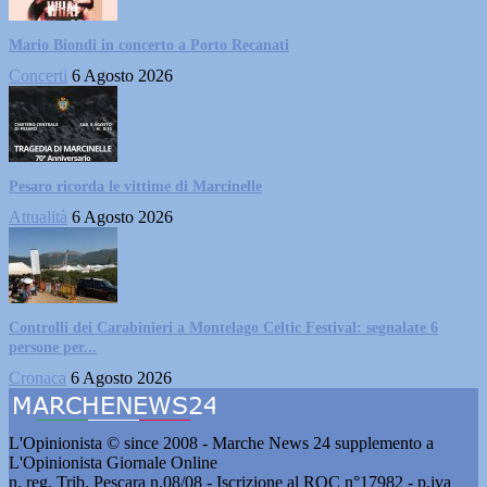
Mario Biondi in concerto a Porto Recanati
Concerti
6 Agosto 2026
Pesaro ricorda le vittime di Marcinelle
Attualità
6 Agosto 2026
Controlli dei Carabinieri a Montelago Celtic Festival: segnalate 6
persone per...
Cronaca
6 Agosto 2026
L'Opinionista © since 2008 - Marche News 24 supplemento a
L'Opinionista Giornale Online
n. reg. Trib. Pescara n.08/08 - Iscrizione al ROC n°17982 - p.iva