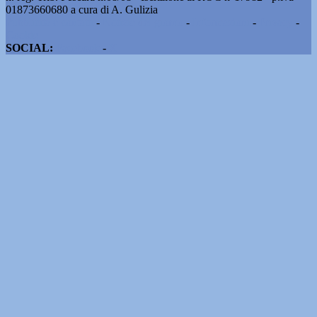
01873660680 a cura di A. Gulizia
Pubblicità e contatti
-
Notizie del giorno
-
Informazioni
-
Privacy
-
Cookie
SOCIAL:
Facebook
-
X