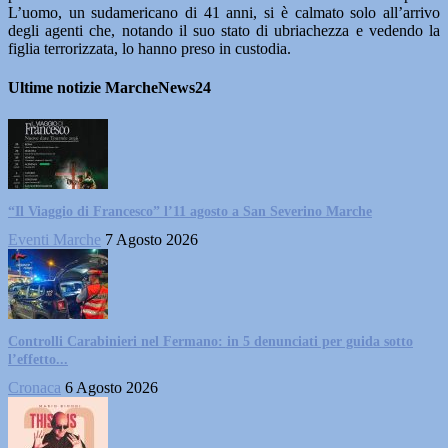
L’uomo, un sudamericano di 41 anni, si è calmato solo all’arrivo
degli agenti che, notando il suo stato di ubriachezza e vedendo la
figlia terrorizzata, lo hanno preso in custodia.
Ultime notizie MarcheNews24
“Il Viaggio di Francesco” l’11 agosto a San Severino Marche
Eventi Marche
7 Agosto 2026
Controlli Carabinieri nel Fermano: in 5 denunciati per guida sotto
l’effetto...
Cronaca
6 Agosto 2026