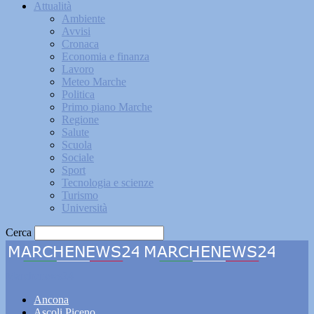
Attualità
Ambiente
Avvisi
Cronaca
Economia e finanza
Lavoro
Meteo Marche
Politica
Primo piano Marche
Regione
Salute
Scuola
Sociale
Sport
Tecnologia e scienze
Turismo
Università
Cerca
Marchenews24
Ancona
Ascoli Piceno