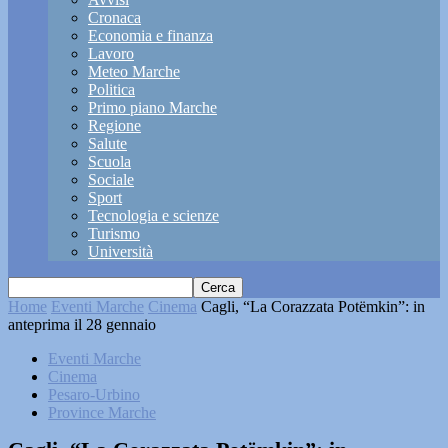
Cronaca
Economia e finanza
Lavoro
Meteo Marche
Politica
Primo piano Marche
Regione
Salute
Scuola
Sociale
Sport
Tecnologia e scienze
Turismo
Università
Home
Eventi Marche
Cinema
Cagli, “La Corazzata Potëmkin”: in
anteprima il 28 gennaio
Eventi Marche
Cinema
Pesaro-Urbino
Province Marche