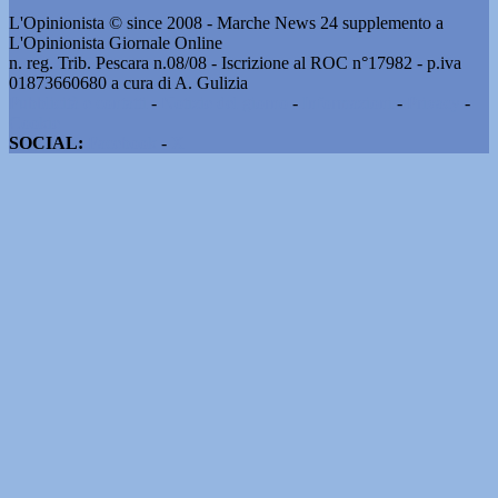
L'Opinionista © since 2008 - Marche News 24 supplemento a
L'Opinionista Giornale Online
n. reg. Trib. Pescara n.08/08 - Iscrizione al ROC n°17982 - p.iva
01873660680 a cura di A. Gulizia
Pubblicità e contatti
-
Notizie del giorno
-
Informazioni
-
Privacy
-
Cookie
SOCIAL:
Facebook
-
X