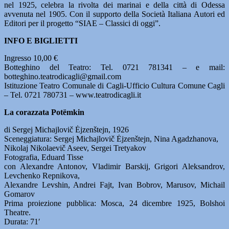
nel 1925, celebra la rivolta dei marinai e della città di Odessa
avvenuta nel 1905. Con il supporto della Società Italiana Autori ed
Editori per il progetto “SIAE – Classici di oggi”.
INFO E BIGLIETTI
Ingresso 10,00 €
Botteghino del Teatro: Tel. 0721 781341 – e mail:
botteghino.teatrodicagli@gmail.com
Istituzione Teatro Comunale di Cagli-Ufficio Cultura Comune Cagli
– Tel. 0721 780731 – www.teatrodicagli.it
La corazzata Potëmkin
di Sergej Michajlovič Ėjzenštejn, 1926
Sceneggiatura: Sergej Michajlovič Ėjzenštejn, Nina Agadzhanova,
Nikolaj Nikolaevič Aseev, Sergei Tretyakov
Fotografia, Eduard Tisse
con Alexandre Antonov, Vladimir Barskij, Grigori Aleksandrov,
Levchenko Repnikova,
Alexandre Levshin, Andrei Fajt, Ivan Bobrov, Marusov, Michail
Gomarov
Prima proiezione pubblica: Mosca, 24 dicembre 1925, Bolshoi
Theatre.
Durata: 71′