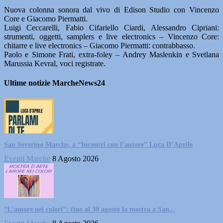
Nuova colonna sonora dal vivo di Edison Studio con Vincenzo
Core e Giacomo Piermatti.
Luigi Ceccarelli, Fabio Cifariello Ciardi, Alessandro Cipriani:
strumenti, oggetti, samplers e live electronics – Vincenzo Core:
chitarre e live electronics – Giacomo Piermatti: contrabbasso.
Paolo e Simone Frati, extra-foley – Andrey Maslenkin e Svetlana
Marussia Kevral, voci registrate.
Ultime notizie MarcheNews24
San Severino Marche, a “Incontri con l’autore” Luca D’Aprile
Eventi Marche
8 Agosto 2026
“L’amore nei colori”: fino al 30 agosto la mostra a San...