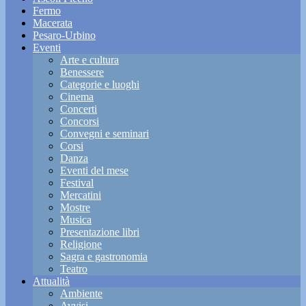
Fermo
Macerata
Pesaro-Urbino
Eventi
Arte e cultura
Benessere
Categorie e luoghi
Cinema
Concerti
Concorsi
Convegni e seminari
Corsi
Danza
Eventi del mese
Festival
Mercatini
Mostre
Musica
Presentazione libri
Religione
Sagra e gastronomia
Teatro
Attualità
Ambiente
Avvisi