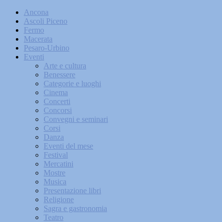
Ancona
Ascoli Piceno
Fermo
Macerata
Pesaro-Urbino
Eventi
Arte e cultura
Benessere
Categorie e luoghi
Cinema
Concerti
Concorsi
Convegni e seminari
Corsi
Danza
Eventi del mese
Festival
Mercatini
Mostre
Musica
Presentazione libri
Religione
Sagra e gastronomia
Teatro