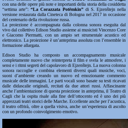
con una delle opere più note e importanti della storia della cosiddetta
“settima arte”:
“La Corazzata Potëmkin”
di S. Ejzenštejn nella
versione restaurata dalla Cineteca di Bologna nel 2017 in occasione
del centenario della rivoluzione russa.
La proiezione è accompagnata dalla colonna sonora eseguita dal
vivo dal collettivo Edison Studio assieme ai musicisti Vincenzo Core
e Giacomo Piermatti, con un ampio set strumentale acustico ed
elettronico. La proiezione è un’anteprima assoluta con l’ensemble in
formazione allargata.
Edison Studio ha composto un accompagnamento musicale
completamente nuovo che reinterpreta il film e svela le atmosfere, i
sensi e i ritmi segreti del capolavoro di Ejzenštejn. La nuova colonna
sonora raccoglie e combina elementi diversi quali musiche, voci,
suoni d’ambiente creando un nuovo ed emozionante commento
musicale delle immagini. Le parti vocali sono basate su testi ricavati
dalle didascalie originali, recitati da due attori russi. Affascinante
anche l’ambientazione di questa proiezione in anteprima, il Teatro di
Cagli che la ospita risale alla fine dell’ottocento ed è uno dei più
apprezzati teatri storici delle Marche. Eccellente anche per l’acustica,
il teatro offrirà, oltre a quella visiva, anche un’esperienza di ascolto
con un profondo coinvolgimento emotivo.