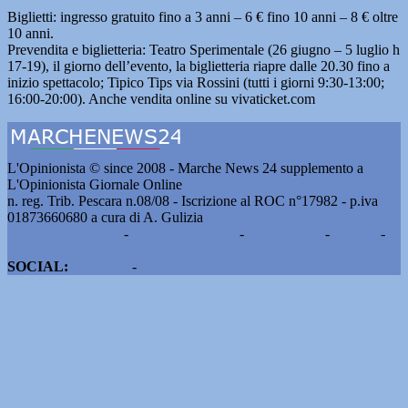
Biglietti: ingresso gratuito fino a 3 anni – 6 € fino 10 anni – 8 € oltre
10 anni.
Prevendita e biglietteria: Teatro Sperimentale (26 giugno – 5 luglio h
17-19), il giorno dell’evento, la biglietteria riapre dalle 20.30 fino a
inizio spettacolo; Tipico Tips via Rossini (tutti i giorni 9:30-13:00;
16:00-20:00). Anche vendita online su vivaticket.com
L'Opinionista © since 2008 - Marche News 24 supplemento a
L'Opinionista Giornale Online
n. reg. Trib. Pescara n.08/08 - Iscrizione al ROC n°17982 - p.iva
01873660680 a cura di A. Gulizia
Pubblicità e contatti
-
Notizie del giorno
-
Informazioni
-
Privacy
-
Cookie
SOCIAL:
Facebook
-
X