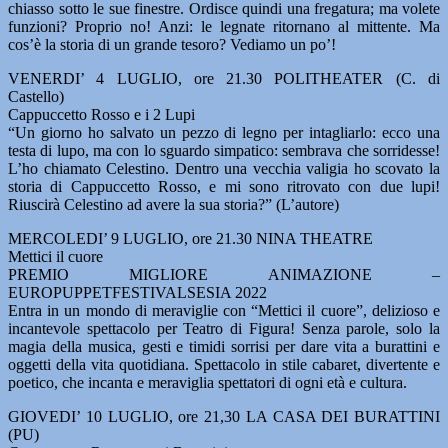
chiasso sotto le sue finestre. Ordisce quindi una fregatura; ma volete
funzioni? Proprio no! Anzi: le legnate ritornano al mittente. Ma
cos’è la storia di un grande tesoro? Vediamo un po’!
VENERDI’ 4 LUGLIO, ore 21.30 POLITHEATER (C. di
Castello)
Cappuccetto Rosso e i 2 Lupi
“Un giorno ho salvato un pezzo di legno per intagliarlo: ecco una
testa di lupo, ma con lo sguardo simpatico: sembrava che sorridesse!
L’ho chiamato Celestino. Dentro una vecchia valigia ho scovato la
storia di Cappuccetto Rosso, e mi sono ritrovato con due lupi!
Riuscirà Celestino ad avere la sua storia?” (L’autore)
MERCOLEDI’ 9 LUGLIO, ore 21.30 NINA THEATRE
Mettici il cuore
PREMIO MIGLIORE ANIMAZIONE –
EUROPUPPETFESTIVALSESIA 2022
Entra in un mondo di meraviglie con “Mettici il cuore”, delizioso e
incantevole spettacolo per Teatro di Figura! Senza parole, solo la
magia della musica, gesti e timidi sorrisi per dare vita a burattini e
oggetti della vita quotidiana. Spettacolo in stile cabaret, divertente e
poetico, che incanta e meraviglia spettatori di ogni età e cultura.
GIOVEDI’ 10 LUGLIO, ore 21,30 LA CASA DEI BURATTINI
(PU)