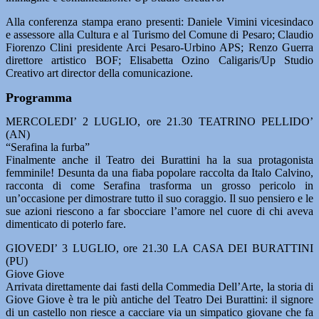
Alla conferenza stampa erano presenti: Daniele Vimini vicesindaco
e assessore alla Cultura e al Turismo del Comune di Pesaro; Claudio
Fiorenzo Clini presidente Arci Pesaro-Urbino APS; Renzo Guerra
direttore artistico BOF; Elisabetta Ozino Caligaris/Up Studio
Creativo art director della comunicazione.
Programma
MERCOLEDI’ 2 LUGLIO, ore 21.30 TEATRINO PELLIDO’
(AN)
“Serafina la furba”
Finalmente anche il Teatro dei Burattini ha la sua protagonista
femminile! Desunta da una fiaba popolare raccolta da Italo Calvino,
racconta di come Serafina trasforma un grosso pericolo in
un’occasione per dimostrare tutto il suo coraggio. Il suo pensiero e le
sue azioni riescono a far sbocciare l’amore nel cuore di chi aveva
dimenticato di poterlo fare.
GIOVEDI’ 3 LUGLIO, ore 21.30 LA CASA DEI BURATTINI
(PU)
Giove Giove
Arrivata direttamente dai fasti della Commedia Dell’Arte, la storia di
Giove Giove è tra le più antiche del Teatro Dei Burattini: il signore
di un castello non riesce a cacciare via un simpatico giovane che fa