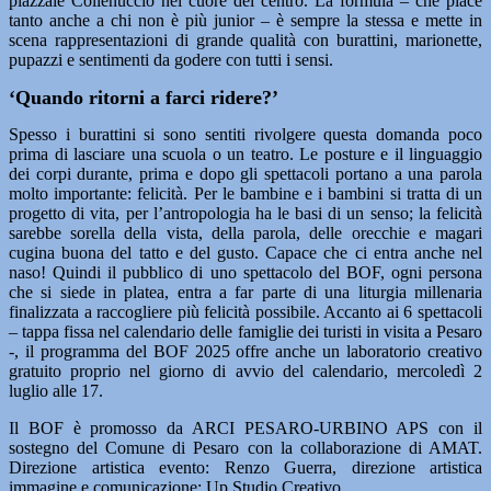
piazzale Collenuccio nel cuore del centro. La formula – che piace
tanto anche a chi non è più junior – è sempre la stessa e mette in
scena rappresentazioni di grande qualità con burattini, marionette,
pupazzi e sentimenti da godere con tutti i sensi.
‘Quando ritorni a farci ridere?’
Spesso i burattini si sono sentiti rivolgere questa domanda poco
prima di lasciare una scuola o un teatro. Le posture e il linguaggio
dei corpi durante, prima e dopo gli spettacoli portano a una parola
molto importante: felicità. Per le bambine e i bambini si tratta di un
progetto di vita, per l’antropologia ha le basi di un senso; la felicità
sarebbe sorella della vista, della parola, delle orecchie e magari
cugina buona del tatto e del gusto. Capace che ci entra anche nel
naso! Quindi il pubblico di uno spettacolo del BOF, ogni persona
che si siede in platea, entra a far parte di una liturgia millenaria
finalizzata a raccogliere più felicità possibile. Accanto ai 6 spettacoli
– tappa fissa nel calendario delle famiglie dei turisti in visita a Pesaro
-, il programma del BOF 2025 offre anche un laboratorio creativo
gratuito proprio nel giorno di avvio del calendario, mercoledì 2
luglio alle 17.
Il BOF è promosso da ARCI PESARO-URBINO APS con il
sostegno del Comune di Pesaro con la collaborazione di AMAT.
Direzione artistica evento: Renzo Guerra, direzione artistica
immagine e comunicazione: Up Studio Creativo.