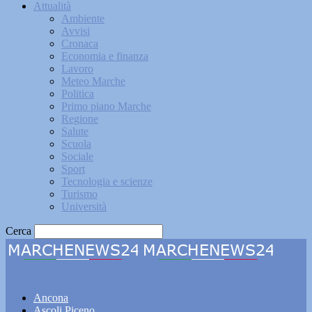
Attualità
Ambiente
Avvisi
Cronaca
Economia e finanza
Lavoro
Meteo Marche
Politica
Primo piano Marche
Regione
Salute
Scuola
Sociale
Sport
Tecnologia e scienze
Turismo
Università
Cerca
Marchenews24
Ancona
Ascoli Piceno