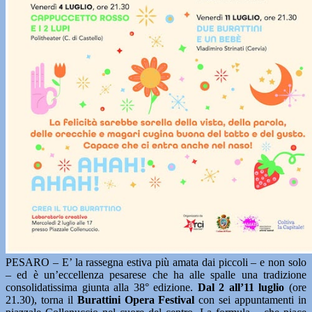
PESARO – E’ la rassegna estiva più amata dai piccoli – e non solo
– ed è un’eccellenza pesarese che ha alle spalle una tradizione
consolidatissima giunta alla 38° edizione.
Dal 2 all’11 luglio
(ore
21.30), torna il
Burattini Opera Festival
con sei appuntamenti in