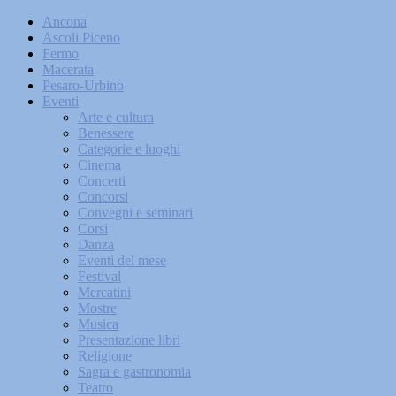
Ancona
Ascoli Piceno
Fermo
Macerata
Pesaro-Urbino
Eventi
Arte e cultura
Benessere
Categorie e luoghi
Cinema
Concerti
Concorsi
Convegni e seminari
Corsi
Danza
Eventi del mese
Festival
Mercatini
Mostre
Musica
Presentazione libri
Religione
Sagra e gastronomia
Teatro