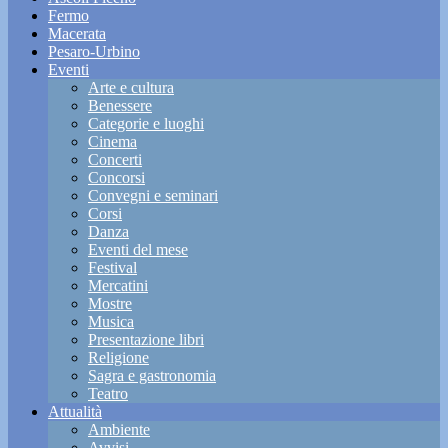
Fermo
Macerata
Pesaro-Urbino
Eventi
Arte e cultura
Benessere
Categorie e luoghi
Cinema
Concerti
Concorsi
Convegni e seminari
Corsi
Danza
Eventi del mese
Festival
Mercatini
Mostre
Musica
Presentazione libri
Religione
Sagra e gastronomia
Teatro
Attualità
Ambiente
Avvisi