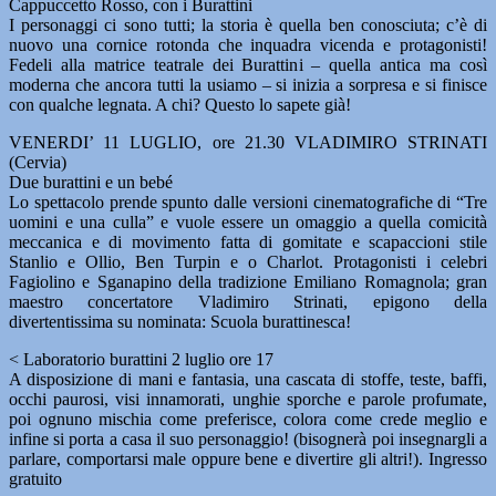
Cappuccetto Rosso, con i Burattini
I personaggi ci sono tutti; la storia è quella ben conosciuta; c’è di
nuovo una cornice rotonda che inquadra vicenda e protagonisti!
Fedeli alla matrice teatrale dei Burattini – quella antica ma così
moderna che ancora tutti la usiamo – si inizia a sorpresa e si finisce
con qualche legnata. A chi? Questo lo sapete già!
VENERDI’ 11 LUGLIO, ore 21.30 VLADIMIRO STRINATI
(Cervia)
Due burattini e un bebé
Lo spettacolo prende spunto dalle versioni cinematografiche di “Tre
uomini e una culla” e vuole essere un omaggio a quella comicità
meccanica e di movimento fatta di gomitate e scapaccioni stile
Stanlio e Ollio, Ben Turpin e o Charlot. Protagonisti i celebri
Fagiolino e Sganapino della tradizione Emiliano Romagnola; gran
maestro concertatore Vladimiro Strinati, epigono della
divertentissima su nominata: Scuola burattinesca!
< Laboratorio burattini 2 luglio ore 17
A disposizione di mani e fantasia, una cascata di stoffe, teste, baffi,
occhi paurosi, visi innamorati, unghie sporche e parole profumate,
poi ognuno mischia come preferisce, colora come crede meglio e
infine si porta a casa il suo personaggio! (bisognerà poi insegnargli a
parlare, comportarsi male oppure bene e divertire gli altri!). Ingresso
gratuito