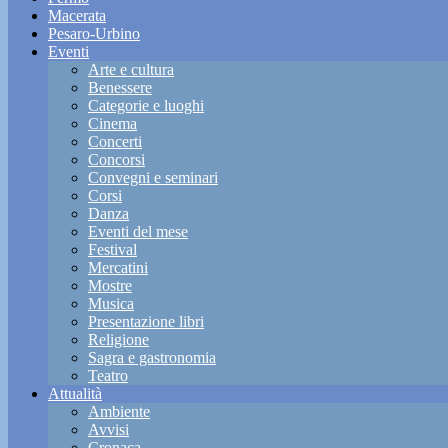
Macerata
Pesaro-Urbino
Eventi
Arte e cultura
Benessere
Categorie e luoghi
Cinema
Concerti
Concorsi
Convegni e seminari
Corsi
Danza
Eventi del mese
Festival
Mercatini
Mostre
Musica
Presentazione libri
Religione
Sagra e gastronomia
Teatro
Attualità
Ambiente
Avvisi
Cronaca