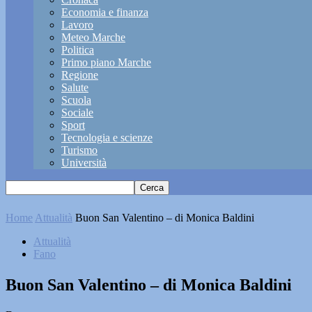
Economia e finanza
Lavoro
Meteo Marche
Politica
Primo piano Marche
Regione
Salute
Scuola
Sociale
Sport
Tecnologia e scienze
Turismo
Università
Home
Attualità
Buon San Valentino – di Monica Baldini
Attualità
Fano
Buon San Valentino – di Monica Baldini