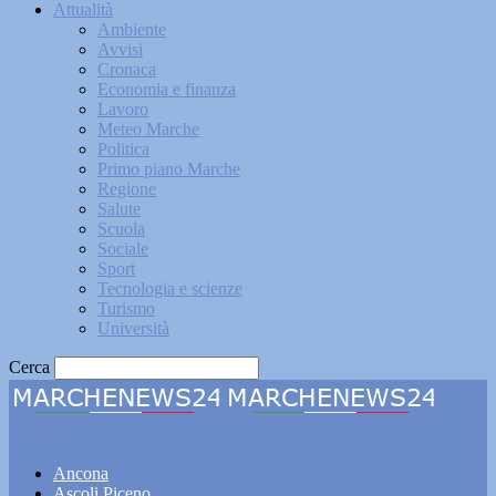
Attualità
Ambiente
Avvisi
Cronaca
Economia e finanza
Lavoro
Meteo Marche
Politica
Primo piano Marche
Regione
Salute
Scuola
Sociale
Sport
Tecnologia e scienze
Turismo
Università
Cerca
Marchenews24
Ancona
Ascoli Piceno