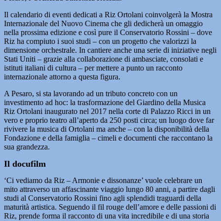
Il calendario di eventi dedicati a Riz Ortolani coinvolgerà la Mostra
Internazionale del Nuovo Cinema che gli dedicherà un omaggio
nella prossima edizione e così pure il Conservatorio Rossini – dove
Riz ha compiuto i suoi studi – con un progetto che valorizzi la
dimensione orchestrale. In cantiere anche una serie di iniziative negli
Stati Uniti – grazie alla collaborazione di ambasciate, consolati e
istituti italiani di cultura – per mettere a punto un racconto
internazionale attorno a questa figura.
A Pesaro, si sta lavorando ad un tributo concreto con un
investimento ad hoc: la trasformazione del Giardino della Musica
Riz Ortolani inaugurato nel 2017 nella corte di Palazzo Ricci in un
vero e proprio teatro all’aperto da 250 posti circa; un luogo dove far
rivivere la musica di Ortolani ma anche – con la disponibilità della
Fondazione e della famiglia – cimeli e documenti che raccontano la
sua grandezza.
Il docufilm
‘Ci vediamo da Riz – Armonie e dissonanze’ vuole celebrare un
mito attraverso un affascinante viaggio lungo 80 anni, a partire dagli
studi al Conservatorio Rossini fino agli splendidi traguardi della
maturità artistica. Seguendo il fil rouge dell’amore e delle passioni di
Riz, prende forma il racconto di una vita incredibile e di una storia