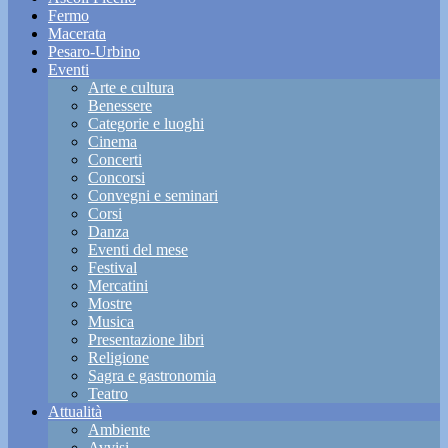
Fermo
Macerata
Pesaro-Urbino
Eventi
Arte e cultura
Benessere
Categorie e luoghi
Cinema
Concerti
Concorsi
Convegni e seminari
Corsi
Danza
Eventi del mese
Festival
Mercatini
Mostre
Musica
Presentazione libri
Religione
Sagra e gastronomia
Teatro
Attualità
Ambiente
Avvisi