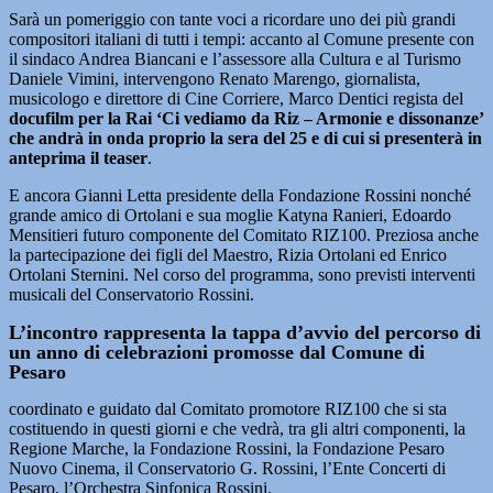
Sarà un pomeriggio con tante voci a ricordare uno dei più grandi
compositori italiani di tutti i tempi: accanto al Comune presente con
il sindaco Andrea Biancani e l’assessore alla Cultura e al Turismo
Daniele Vimini, intervengono Renato Marengo, giornalista,
musicologo e direttore di Cine Corriere, Marco Dentici regista del
docufilm per la Rai ‘Ci vediamo da Riz – Armonie e dissonanze’
che andrà in onda proprio la sera del 25 e di cui si presenterà in
anteprima il teaser
.
E ancora Gianni Letta presidente della Fondazione Rossini nonché
grande amico di Ortolani e sua moglie Katyna Ranieri, Edoardo
Mensitieri futuro componente del Comitato RIZ100. Preziosa anche
la partecipazione dei figli del Maestro, Rizia Ortolani ed Enrico
Ortolani Sternini. Nel corso del programma, sono previsti interventi
musicali del Conservatorio Rossini.
L’incontro rappresenta la tappa d’avvio del percorso di
un anno di celebrazioni promosse dal Comune di
Pesaro
coordinato e guidato dal Comitato promotore RIZ100 che si sta
costituendo in questi giorni e che vedrà, tra gli altri componenti, la
Regione Marche, la Fondazione Rossini, la Fondazione Pesaro
Nuovo Cinema, il Conservatorio G. Rossini, l’Ente Concerti di
Pesaro, l’Orchestra Sinfonica Rossini.