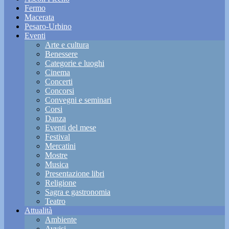
Fermo
Macerata
Pesaro-Urbino
Eventi
Arte e cultura
Benessere
Categorie e luoghi
Cinema
Concerti
Concorsi
Convegni e seminari
Corsi
Danza
Eventi del mese
Festival
Mercatini
Mostre
Musica
Presentazione libri
Religione
Sagra e gastronomia
Teatro
Attualità
Ambiente
Avvisi