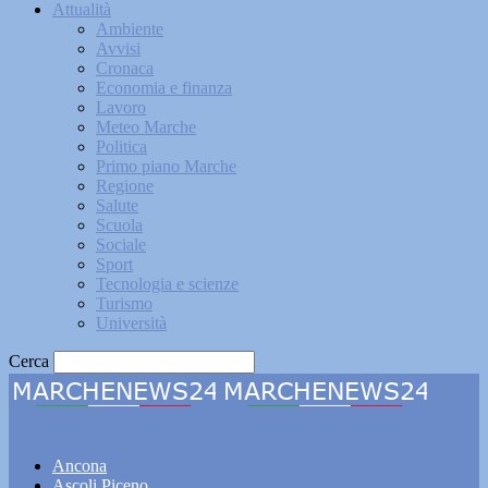
Attualità
Ambiente
Avvisi
Cronaca
Economia e finanza
Lavoro
Meteo Marche
Politica
Primo piano Marche
Regione
Salute
Scuola
Sociale
Sport
Tecnologia e scienze
Turismo
Università
Cerca
Marchenews24
Ancona
Ascoli Piceno