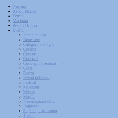
Ancona
Ascoli Piceno
Fermo
Macerata
Pesaro-Urbino
Eventi
Arte e cultura
Benessere
Categorie e luoghi
Cinema
Concerti
Concorsi
Convegni e seminari
Corsi
Danza
Eventi del mese
Festival
Mercatini
Mostre
Musica
Presentazione libri
Religione
Sagra e gastronomia
Teatro