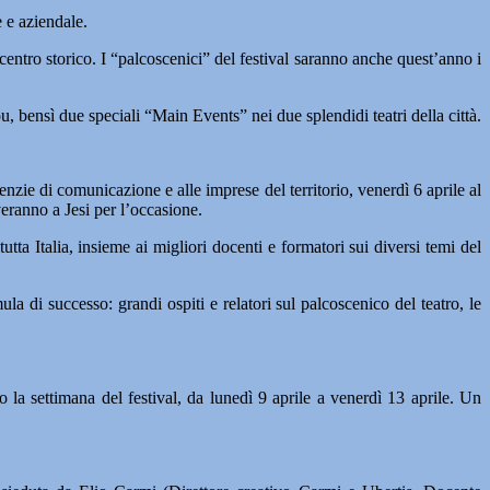
e e aziendale.
l centro storico. I “palcoscenici” del festival saranno anche quest’anno i
, bensì due speciali “Main Events” nei due splendidi teatri della città.
nzie di comunicazione e alle imprese del territorio, venerdì 6 aprile al
veranno a Jesi per l’occasione.
utta Italia, insieme ai migliori docenti e formatori sui diversi temi del
 di successo: grandi ospiti e relatori sul palcoscenico del teatro, le
 la settimana del festival, da lunedì 9 aprile a venerdì 13 aprile. Un