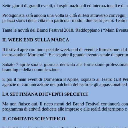
Sette giorni di grandi eventi, di ospiti nazionali ed internazionali e di a
Protagonista sarà ancora una volta la città di Jesi attraverso convegni, 
palazzi storici della città e in particolar modo i due teatri jesini: Tea
Tante le novità del Brand Festival 2018. Raddoppiano i “Main Events” e 
IL WEEK END SULLA MARCA
Il festival apre con uno speciale week-end di eventi e formazione: dal 
teatro-studio “Moriconi”. E a seguire il grande evento serale di apertu
Sabato 7 aprile sarà la giornata dedicata alla formazione professionale 
branding e della comunicazione.
E poi il main event di Domenica 8 Aprile, ospitato al Teatro G.B Perg
agenzie di comunicazione nei palchetti del teatro e gli appassionati ed 
LA SETTIMANA DI EVENTI SPECIFICI
Ma non finisce qui. Il ricco menù del Brand Festival continuerà con i
programma di attività dedicate alle imprese e alle realtà del territorio e
IL COMITATO SCIENTIFICO