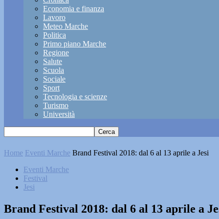
Economia e finanza
Lavoro
Meteo Marche
Politica
Primo piano Marche
Regione
Salute
Scuola
Sociale
Sport
Tecnologia e scienze
Turismo
Università
Home
Eventi Marche
Brand Festival 2018: dal 6 al 13 aprile a Jesi
Eventi Marche
Festival
Jesi
Brand Festival 2018: dal 6 al 13 aprile a Je