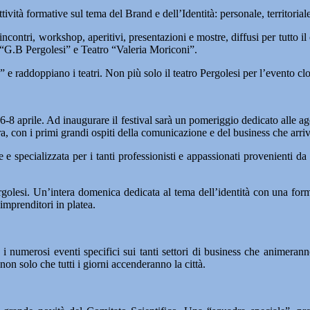
ttività formative sul tema del Brand e dell’Identità: personale, territorial
incontri, workshop, aperitivi, presentazioni e mostre, diffusi per tutto i
tro “G.B Pergolesi” e Teatro “Valeria Moriconi”.
raddoppiano i teatri. Non più solo il teatro Pergolesi per l’evento clou
6-8 aprile. Ad inaugurare il festival sarà un pomeriggio dedicato alle age
ra, con i primi grandi ospiti della comunicazione e del business che arri
e specializzata per i tanti professionisti e appassionati provenienti da t
olesi. Un’intera domenica dedicata al tema dell’identità con una formula
imprenditori in platea.
 numerosi eventi specifici sui tanti settori di business che animeranno
 non solo che tutti i giorni accenderanno la città.