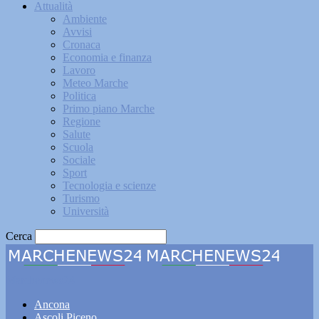
Attualità
Ambiente
Avvisi
Cronaca
Economia e finanza
Lavoro
Meteo Marche
Politica
Primo piano Marche
Regione
Salute
Scuola
Sociale
Sport
Tecnologia e scienze
Turismo
Università
Cerca
Marchenews24
Ancona
Ascoli Piceno