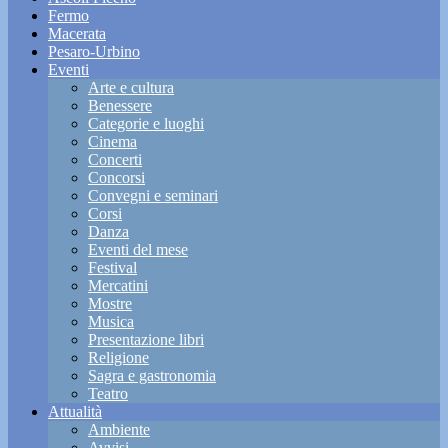
Fermo
Macerata
Pesaro-Urbino
Eventi
Arte e cultura
Benessere
Categorie e luoghi
Cinema
Concerti
Concorsi
Convegni e seminari
Corsi
Danza
Eventi del mese
Festival
Mercatini
Mostre
Musica
Presentazione libri
Religione
Sagra e gastronomia
Teatro
Attualità
Ambiente
Avvisi