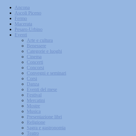
Ancona
Ascoli Piceno
Fermo
Macerata
Pesaro-Urbino
Eventi
Arte e cultura
Benessere
Categorie e luoghi
Cinema
Concerti
Concorsi
Convegni e seminari
Corsi
Danza
Eventi del mese
Festival
Mercatini
Mostre
Musica
Presentazione libri
Religione
Sagra e gastronomia
Teatro