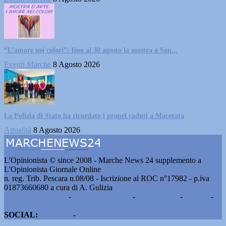
“L’amore nei colori”: fino al 30 agosto la mostra a San...
Eventi Marche
8 Agosto 2026
La Polizia di Stato ha ricordato i propri caduti a Macerata
Attualità
8 Agosto 2026
L'Opinionista © since 2008 - Marche News 24 supplemento a
L'Opinionista Giornale Online
n. reg. Trib. Pescara n.08/08 - Iscrizione al ROC n°17982 - p.iva
01873660680 a cura di A. Gulizia
Pubblicità e contatti
-
Notizie del giorno
-
Informazioni
-
Privacy
-
Cookie
SOCIAL:
Facebook
-
X