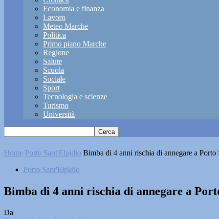
Economia e finanza
Lavoro
Meteo Marche
Politica
Primo piano Marche
Regione
Salute
Scuola
Sociale
Sport
Tecnologia e scienze
Turismo
Università
Home
Porto Sant'Elpidio
Bimba di 4 anni rischia di annegare a Porto
Porto Sant'Elpidio
Bimba di 4 anni rischia di annegare a Port
Da