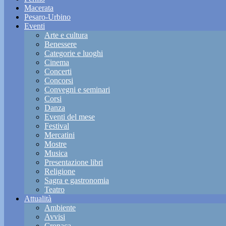
Macerata
Pesaro-Urbino
Eventi
Arte e cultura
Benessere
Categorie e luoghi
Cinema
Concerti
Concorsi
Convegni e seminari
Corsi
Danza
Eventi del mese
Festival
Mercatini
Mostre
Musica
Presentazione libri
Religione
Sagra e gastronomia
Teatro
Attualità
Ambiente
Avvisi
Cronaca