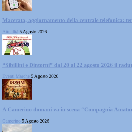
Macerata, aggiornamento della centrale telefonica: te
Attualità
5 Agosto 2026
“Sibillini e Dintorni” dal 20 al 22 agosto 2026 il radun
Eventi Marche
5 Agosto 2026
A Camerino domani va in scena “Compagnia Amator
Camerino
5 Agosto 2026