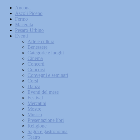
Ancona
Ascoli Piceno
Fermo
Macerata
Pesaro-Urbino
Eventi
Arte e cultura
Benessere
Categorie e luoghi
Cinema
Concerti
Concorsi
Convegni e seminari
Corsi
Danza
Eventi del mese
Festival
Mercatini
Mostre
Musica
Presentazione libri
Religione
Sagra e gastronomia
Teatro