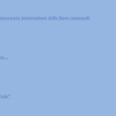
mporanea interruzione delle linee comunali
o...
iale”