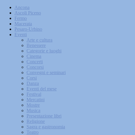
Ancona
Ascoli Piceno
Fermo
Macerata
Pesaro-Urbino
Eventi
Arte e cultura
Benessere
Categorie e luoghi
Cinema
Concerti
Concorsi
Convegni e seminari
Corsi
Danza
Eventi del mese
Festival
Mercatini
Mostre
Musica
Presentazione libri
Religione
Sagra e gastronomia
Teatro