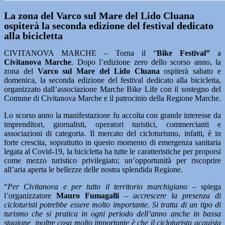
La zona del Varco sul Mare del Lido Cluana
ospiterà la seconda edizione del festival dedicato
alla bicicletta
CIVITANOVA MARCHE – Torna il “
Bike Festival”
a
Civitanova Marche
. Dopo l’edizione zero dello scorso anno, la
zona del
Varco sul Mare del Lido Cluana
ospiterà sabato e
domenica, la seconda edizione del festival dedicato alla bicicletta,
organizzato dall’associazione Marche Bike Life con il sostegno del
Comune di Civitanova Marche e il patrocinio della Regione Marche.
Lo scorso anno la manifestazione fu accolta con grande interesse da
imprenditori, giornalisti, operatori turistici, commercianti e
associazioni di categoria. Il mercato del cicloturismo, infatti, è in
forte crescita, soprattutto in questo momento di emergenza sanitaria
legata al Covid-19, la bicicletta ha tutte le caratteristiche per proporsi
come mezzo turistico privilegiato; un’opportunità per riscoprire
all’aria aperta le bellezze delle nostra splendida Regione.
“
Per Civitanova e per tutto il territorio marchigiano
– spiega
l’organizzatore
Mauro Fumagalli
–
accrescere la presenza di
cicloturisti potrebbe essere molto importante. Si tratta di un tipo di
turismo che si pratica in ogni periodo dell’anno anche in bassa
stagione, inoltre cosa molto importante è che il cicloturista acquista