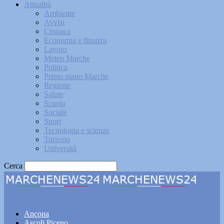
Attualità
Ambiente
Avvisi
Cronaca
Economia e finanza
Lavoro
Meteo Marche
Politica
Primo piano Marche
Regione
Salute
Scuola
Sociale
Sport
Tecnologia e scienze
Turismo
Università
Cerca
Marchenews24
Ancona
Ascoli Piceno