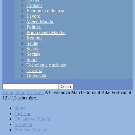
Cronaca
Economia e finanza
Lavoro
Meteo Marche
Politica
Primo piano Marche
Regione
Salute
Scuola
Sociale
Sport
Tecnologia e scienze
Turismo
Università
Home
Sport
Ciclismo
A Civitanova Marche torna il Bike Festival: il
12 e 13 settembre...
Sport
Ciclismo
Civitanova Marche
Macerata
Province Marche