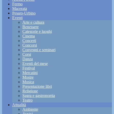
Fermo
Macerata
Pesaro-Urbino
Eventi
Arte e cultura
Benessere
Categorie e luoghi
Cinema
Concerti
Concorsi
Convegni e seminari
Corsi
Danza
Eventi del mese
Festival
Mercatini
Mostre
Musica
Presentazione libri
Religione
Sagra e gastronomia
Teatro
Attualità
Ambiente
Avvisi