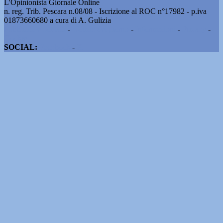
L'Opinionista Giornale Online
n. reg. Trib. Pescara n.08/08 - Iscrizione al ROC n°17982 - p.iva
01873660680 a cura di A. Gulizia
Pubblicità e contatti
-
Notizie del giorno
-
Informazioni
-
Privacy
-
Cookie
SOCIAL:
Facebook
-
X