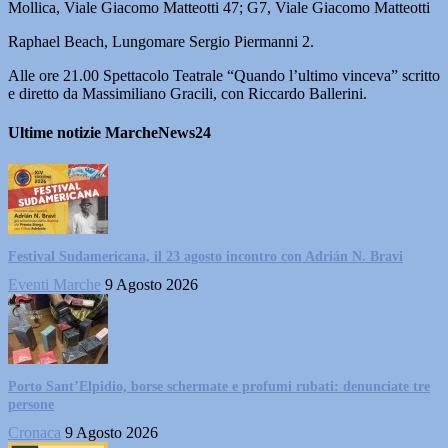
Mollica, Viale Giacomo Matteotti 47; G7, Viale Giacomo Matteotti
Raphael Beach, Lungomare Sergio Piermanni 2.
Alle ore 21.00 Spettacolo Teatrale “Quando l’ultimo vinceva” scritto
e diretto da Massimiliano Gracili, con Riccardo Ballerini.
Ultime notizie MarcheNews24
Festival Sudamericana, il 23 agosto incontro con Adrián N. Bravi
Eventi Marche
9 Agosto 2026
Porto Sant’Elpidio, borse schermate e profumi rubati: denunciate tre
persone
Cronaca
9 Agosto 2026