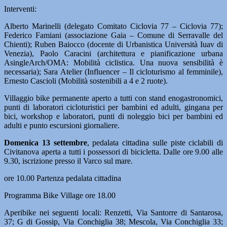
Interventi:
Alberto Marinelli (delegato Comitato Ciclovia 77 – Ciclovia 77);
Federico Famiani (associazione Gaia – Comune di Serravalle del
Chienti); Ruben Baiocco (docente di Urbanistica Università Iuav di
Venezia), Paolo Caracini (architettura e pianificazione urbana
AsingleArch/OMA: Mobilità ciclistica. Una nuova sensibilità è
necessaria); Sara Atelier (Influencer – Il cicloturismo al femminile),
Ernesto Cascioli (Mobilità sostenibili a 4 e 2 ruote).
Villaggio bike permanente aperto a tutti con stand enogastronomici,
punti di laboratori cicloturistici per bambini ed adulti, gingana per
bici, workshop e laboratori, punti di noleggio bici per bambini ed
adulti e punto escursioni giornaliere.
Domenica 13 settembre
, pedalata cittadina sulle piste ciclabili di
Civitanova aperta a tutti i possessori di bicicletta. Dalle ore 9.00 alle
9.30, iscrizione presso il Varco sul mare.
ore 10.00 Partenza pedalata cittadina
Programma Bike Village ore 18.00
Aperibike nei seguenti locali: Renzetti, Via Santorre di Santarosa,
37; G di Gossip, Via Conchiglia 38; Mescola, Via Conchiglia 33;