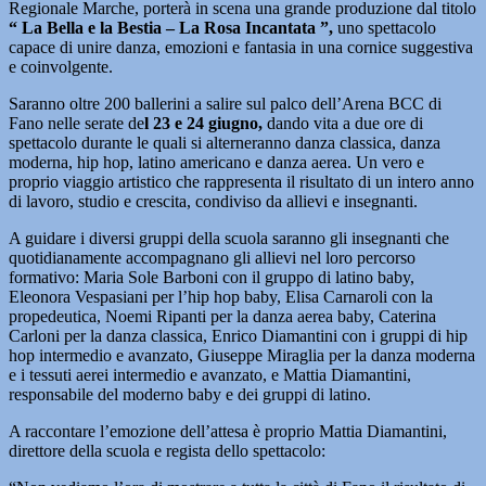
Regionale Marche, porterà in scena una grande produzione dal titolo
“ La Bella e la Bestia – La Rosa Incantata ”,
uno spettacolo
capace di unire danza, emozioni e fantasia in una cornice suggestiva
e coinvolgente.
Saranno oltre 200 ballerini a salire sul palco dell’Arena BCC di
Fano nelle serate de
l 23 e 24 giugno,
dando vita a due ore di
spettacolo durante le quali si alterneranno danza classica, danza
moderna, hip hop, latino americano e danza aerea. Un vero e
proprio viaggio artistico che rappresenta il risultato di un intero anno
di lavoro, studio e crescita, condiviso da allievi e insegnanti.
A guidare i diversi gruppi della scuola saranno gli insegnanti che
quotidianamente accompagnano gli allievi nel loro percorso
formativo: Maria Sole Barboni con il gruppo di latino baby,
Eleonora Vespasiani per l’hip hop baby, Elisa Carnaroli con la
propedeutica, Noemi Ripanti per la danza aerea baby, Caterina
Carloni per la danza classica, Enrico Diamantini con i gruppi di hip
hop intermedio e avanzato, Giuseppe Miraglia per la danza moderna
e i tessuti aerei intermedio e avanzato, e Mattia Diamantini,
responsabile del moderno baby e dei gruppi di latino.
A raccontare l’emozione dell’attesa è proprio Mattia Diamantini,
direttore della scuola e regista dello spettacolo: