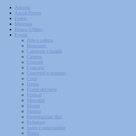
Ancona
Ascoli Piceno
Fermo
Macerata
Pesaro-Urbino
Eventi
Arte e cultura
Benessere
Categorie e luoghi
Cinema
Concerti
Concorsi
Convegni e seminari
Corsi
Danza
Eventi del mese
Festival
Mercatini
Mostre
Musica
Presentazione libri
Religione
Sagra e gastronomia
Teatro