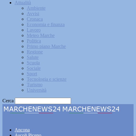
Attualità
Ambiente
Avvisi
Cronaca
Economia e finanza
Lavoro
Meteo Marche
Politica
Primo piano Marche
Regione
Salute
Scuola
Sociale
Sport
Tecnologia e scienze
Turismo
Università
Cerca
Marchenews24
Ancona
Ascoli Piceno