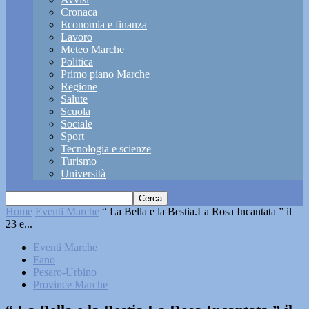
Cronaca
Economia e finanza
Lavoro
Meteo Marche
Politica
Primo piano Marche
Regione
Salute
Scuola
Sociale
Sport
Tecnologia e scienze
Turismo
Università
Home
Eventi Marche
“ La Bella e la Bestia.La Rosa Incantata ” il
23 e...
Eventi Marche
Fano
Pesaro-Urbino
Province Marche