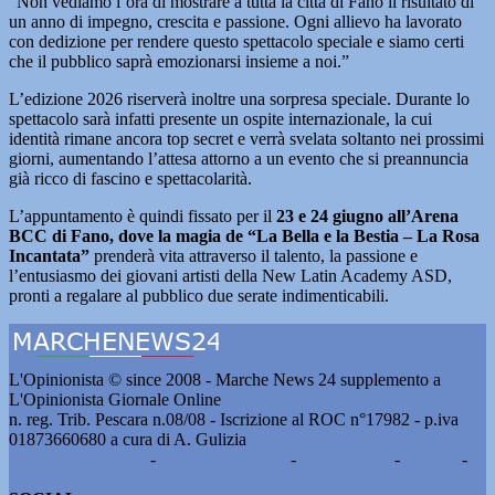
“Non vediamo l’ora di mostrare a tutta la città di Fano il risultato di
un anno di impegno, crescita e passione. Ogni allievo ha lavorato
con dedizione per rendere questo spettacolo speciale e siamo certi
che il pubblico saprà emozionarsi insieme a noi.”
L’edizione 2026 riserverà inoltre una sorpresa speciale. Durante lo
spettacolo sarà infatti presente un ospite internazionale, la cui
identità rimane ancora top secret e verrà svelata soltanto nei prossimi
giorni, aumentando l’attesa attorno a un evento che si preannuncia
già ricco di fascino e spettacolarità.
L’appuntamento è quindi fissato per il
23 e 24 giugno all’Arena
BCC di Fano, dove la magia de “La Bella e la Bestia – La Rosa
Incantata”
prenderà vita attraverso il talento, la passione e
l’entusiasmo dei giovani artisti della New Latin Academy ASD,
pronti a regalare al pubblico due serate indimenticabili.
L'Opinionista © since 2008 - Marche News 24 supplemento a
L'Opinionista Giornale Online
n. reg. Trib. Pescara n.08/08 - Iscrizione al ROC n°17982 - p.iva
01873660680 a cura di A. Gulizia
Pubblicità e contatti
-
Notizie del giorno
-
Informazioni
-
Privacy
-
Cookie