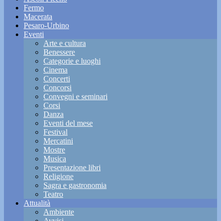
Fermo
Macerata
Pesaro-Urbino
Eventi
Arte e cultura
Benessere
Categorie e luoghi
Cinema
Concerti
Concorsi
Convegni e seminari
Corsi
Danza
Eventi del mese
Festival
Mercatini
Mostre
Musica
Presentazione libri
Religione
Sagra e gastronomia
Teatro
Attualità
Ambiente
Avvisi