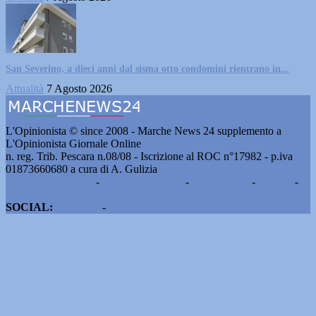
San Severino, a dieci anni dal sisma otto condomini rientrano in...
Attualità
7 Agosto 2026
L'Opinionista © since 2008 - Marche News 24 supplemento a
L'Opinionista Giornale Online
n. reg. Trib. Pescara n.08/08 - Iscrizione al ROC n°17982 - p.iva
01873660680 a cura di A. Gulizia
Pubblicità e contatti
-
Notizie del giorno
-
Informazioni
-
Privacy
-
Cookie
SOCIAL:
Facebook
-
X