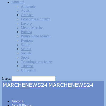
Attualità
Ambiente
Avvisi
Cronaca
Economia e finanza
Lavoro
Meteo Marche
Politica
Primo piano Marche
Regione
Salute
Scuola
Sociale
Sport
Tecnologia e scienze
Turismo
Università
Cerca
Marchenews24
Ancona
Ascoli Piceno