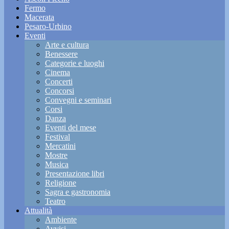
Fermo
Macerata
Pesaro-Urbino
Eventi
Arte e cultura
Benessere
Categorie e luoghi
Cinema
Concerti
Concorsi
Convegni e seminari
Corsi
Danza
Eventi del mese
Festival
Mercatini
Mostre
Musica
Presentazione libri
Religione
Sagra e gastronomia
Teatro
Attualità
Ambiente
Avvisi