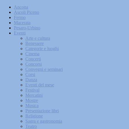
Ancona
Ascoli Piceno
Fermo
Macerata
Pesaro-Urbino
Eventi
Arte e cultura
Benessere
Categorie e luoghi
Cinema
Concerti
Concorsi
Convegni e seminari
Corsi
Danza
Eventi del mese
Festival
Mercatini
Mostre
Musica
Presentazione libri
Religione
Sagra e gastronomia
Teatro