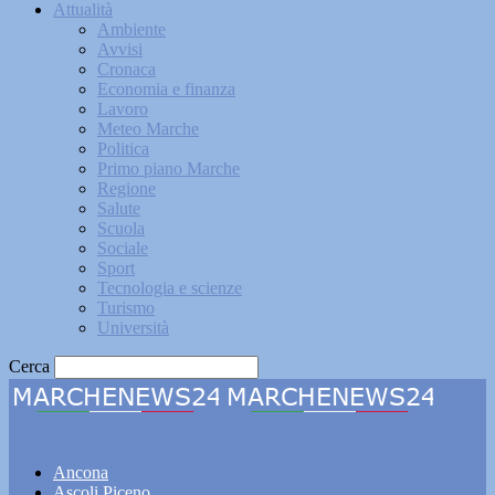
Attualità
Ambiente
Avvisi
Cronaca
Economia e finanza
Lavoro
Meteo Marche
Politica
Primo piano Marche
Regione
Salute
Scuola
Sociale
Sport
Tecnologia e scienze
Turismo
Università
Cerca
Marchenews24
Ancona
Ascoli Piceno