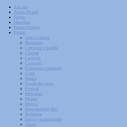
Ancona
Ascoli Piceno
Fermo
Macerata
Pesaro-Urbino
Eventi
Arte e cultura
Benessere
Categorie e luoghi
Cinema
Concerti
Concorsi
Convegni e seminari
Corsi
Danza
Eventi del mese
Festival
Mercatini
Mostre
Musica
Presentazione libri
Religione
Sagra e gastronomia
Teatro