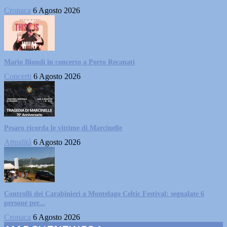
Cronaca
6 Agosto 2026
Mario Biondi in concerto a Porto Recanati
Concerti
6 Agosto 2026
Pesaro ricorda le vittime di Marcinelle
Attualità
6 Agosto 2026
Controlli dei Carabinieri a Montelago Celtic Festival: segnalate 6
persone per...
Cronaca
6 Agosto 2026