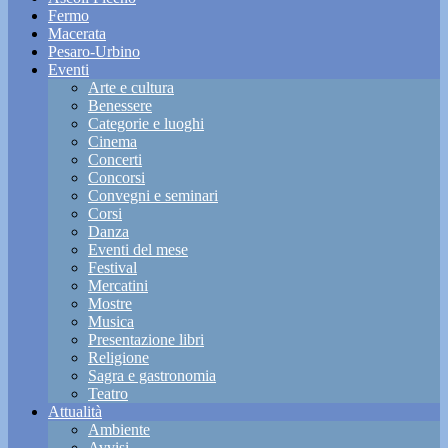
Fermo
Macerata
Pesaro-Urbino
Eventi
Arte e cultura
Benessere
Categorie e luoghi
Cinema
Concerti
Concorsi
Convegni e seminari
Corsi
Danza
Eventi del mese
Festival
Mercatini
Mostre
Musica
Presentazione libri
Religione
Sagra e gastronomia
Teatro
Attualità
Ambiente
Avvisi