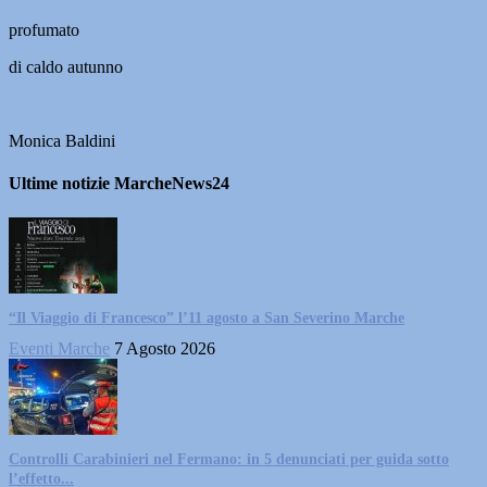
profumato
di caldo autunno
Monica Baldini
Ultime notizie MarcheNews24
“Il Viaggio di Francesco” l’11 agosto a San Severino Marche
Eventi Marche
7 Agosto 2026
Controlli Carabinieri nel Fermano: in 5 denunciati per guida sotto
l’effetto...