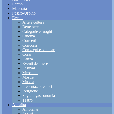
Fermo
Macerata
Pesaro-Urbino
Eventi
Arte e cultura
Benessere
Categorie e luoghi
Cinema
Concerti
Concorsi
Convegni e seminari
Corsi
Danza
Eventi del mese
Festival
Mercatini
Mostre
Musica
Presentazione libri
Religione
Sagra e gastronomia
Teatro
Attualità
Ambiente
Avvisi