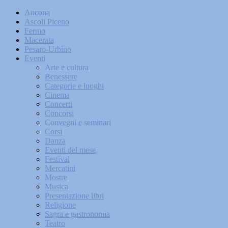
Ancona
Ascoli Piceno
Fermo
Macerata
Pesaro-Urbino
Eventi
Arte e cultura
Benessere
Categorie e luoghi
Cinema
Concerti
Concorsi
Convegni e seminari
Corsi
Danza
Eventi del mese
Festival
Mercatini
Mostre
Musica
Presentazione libri
Religione
Sagra e gastronomia
Teatro