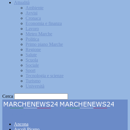
Attualità
Ambiente
Avvisi
Cronaca
Economia e finanza
Lavoro
Meteo Marche
Politica
Primo piano Marche
Regione
Salute
Scuola
Sociale
Sport
Tecnologia e scienze
Turismo
Università
Cerca
Marchenews24
Ancona
Ascoli Piceno