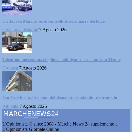
Civitanova Marche: esito controlli straordinari interforze
Civitanova Marche
7 Agosto 2026
Tolentino, inosservanza foglio via obbligatorio: denunciato 34enne
Cronaca
7 Agosto 2026
San Severino, a dieci anni dal sisma otto condomini rientrano in...
Attualità
7 Agosto 2026
L'Opinionista © since 2008 - Marche News 24 supplemento a
L'Opinionista Giornale Online