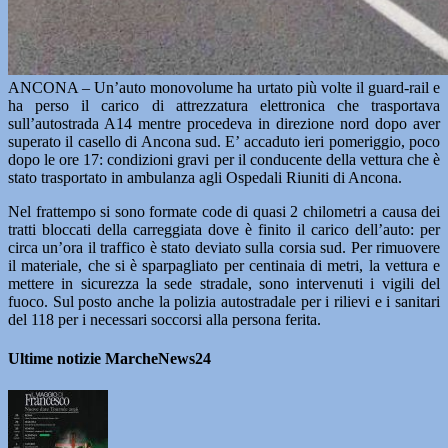
ANCONA – Un’auto monovolume ha urtato più volte il guard-rail e
ha perso il carico di attrezzatura elettronica che trasportava
sull’autostrada A14 mentre procedeva in direzione nord dopo aver
superato il casello di Ancona sud. E’ accaduto ieri pomeriggio, poco
dopo le ore 17: condizioni gravi per il conducente della vettura che è
stato trasportato in ambulanza agli Ospedali Riuniti di Ancona.
Nel frattempo si sono formate code di quasi 2 chilometri a causa dei
tratti bloccati della carreggiata dove è finito il carico dell’auto: per
circa un’ora il traffico è stato deviato sulla corsia sud. Per rimuovere
il materiale, che si è sparpagliato per centinaia di metri, la vettura e
mettere in sicurezza la sede stradale, sono intervenuti i vigili del
fuoco. Sul posto anche la polizia autostradale per i rilievi e i sanitari
del 118 per i necessari soccorsi alla persona ferita.
Ultime notizie MarcheNews24