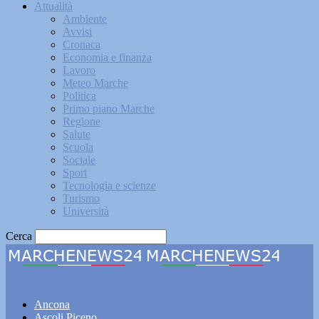
Attualità
Ambiente
Avvisi
Cronaca
Economia e finanza
Lavoro
Meteo Marche
Politica
Primo piano Marche
Regione
Salute
Scuola
Sociale
Sport
Tecnologia e scienze
Turismo
Università
Cerca
Marchenews24
Ancona
Ascoli Piceno