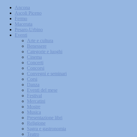
Ancona
Ascoli Piceno
Fermo
Macerata
Pesaro-Urbino
Eventi
Arte e cultura
Benessere
Categorie e luoghi
Cinema
Concerti
Concorsi
Convegni e seminari
Corsi
Danza
Eventi del mese
Festival
Mercatini
Mostre
Musica
Presentazione libri
Religione
Sagra e gastronomia
Teatro