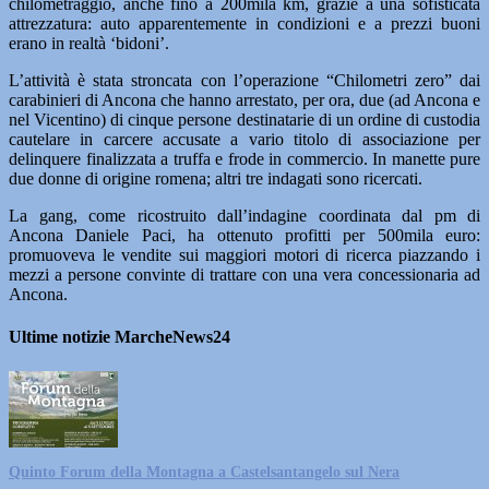
chilometraggio, anche fino a 200mila km, grazie a una sofisticata
attrezzatura: auto apparentemente in condizioni e a prezzi buoni
erano in realtà ‘bidoni’.
L’attività è stata stroncata con l’operazione “Chilometri zero” dai
carabinieri di Ancona che hanno arrestato, per ora, due (ad Ancona e
nel Vicentino) di cinque persone destinatarie di un ordine di custodia
cautelare in carcere accusate a vario titolo di associazione per
delinquere finalizzata a truffa e frode in commercio. In manette pure
due donne di origine romena; altri tre indagati sono ricercati.
La gang, come ricostruito dall’indagine coordinata dal pm di
Ancona Daniele Paci, ha ottenuto profitti per 500mila euro:
promuoveva le vendite sui maggiori motori di ricerca piazzando i
mezzi a persone convinte di trattare con una vera concessionaria ad
Ancona.
Ultime notizie MarcheNews24
Quinto Forum della Montagna a Castelsantangelo sul Nera