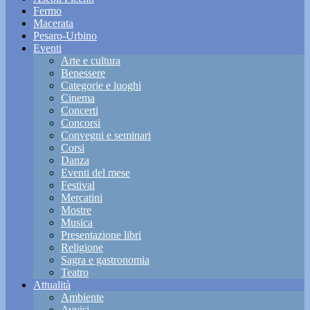
Fermo
Macerata
Pesaro-Urbino
Eventi
Arte e cultura
Benessere
Categorie e luoghi
Cinema
Concerti
Concorsi
Convegni e seminari
Corsi
Danza
Eventi del mese
Festival
Mercatini
Mostre
Musica
Presentazione libri
Religione
Sagra e gastronomia
Teatro
Attualità
Ambiente
Avvisi