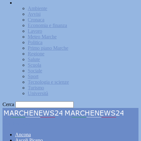
Attualità
Ambiente
Avvisi
Cronaca
Economia e finanza
Lavoro
Meteo Marche
Politica
Primo piano Marche
Regione
Salute
Scuola
Sociale
Sport
Tecnologia e scienze
Turismo
Università
Cerca
Marchenews24
Ancona
Ascoli Piceno