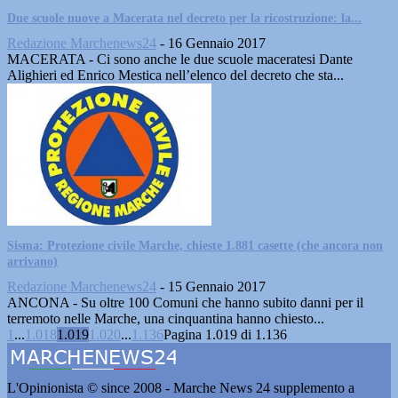
Due scuole nuove a Macerata nel decreto per la ricostruzione: la...
Redazione Marchenews24
-
16 Gennaio 2017
MACERATA - Ci sono anche le due scuole maceratesi Dante
Alighieri ed Enrico Mestica nell’elenco del decreto che sta...
Sisma: Protezione civile Marche, chieste 1.881 casette (che ancora non
arrivano)
Redazione Marchenews24
-
15 Gennaio 2017
ANCONA - Su oltre 100 Comuni che hanno subito danni per il
terremoto nelle Marche, una cinquantina hanno chiesto...
1
...
1.018
1.019
1.020
...
1.136
Pagina 1.019 di 1.136
L'Opinionista © since 2008 - Marche News 24 supplemento a