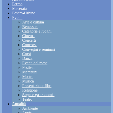
Fermo
Macerata
Pesaro-Urbino
Eventi
Arte e cultura
Benessere
Categorie e luoghi
Cinema
Concerti
Concorsi
Convegni e seminari
Corsi
Danza
Eventi del mese
Festival
Mercatini
Mostre
Musica
Presentazione libri
Religione
Sagra e gastronomia
Teatro
Attualità
Ambiente
Avvisi