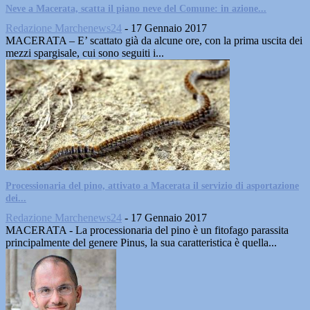
Neve a Macerata, scatta il piano neve del Comune: in azione...
Redazione Marchenews24
-
17 Gennaio 2017
MACERATA – E’ scattato già da alcune ore, con la prima uscita dei
mezzi spargisale, cui sono seguiti i...
Processionaria del pino, attivato a Macerata il servizio di asportazione
dei...
Redazione Marchenews24
-
17 Gennaio 2017
MACERATA - La processionaria del pino è un fitofago parassita
principalmente del genere Pinus, la sua caratteristica è quella...