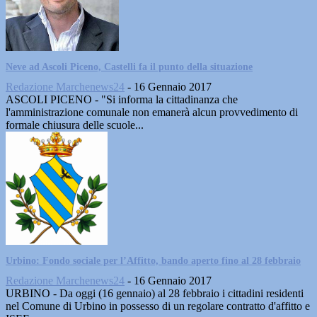
Neve ad Ascoli Piceno, Castelli fa il punto della situazione
Redazione Marchenews24
-
16 Gennaio 2017
ASCOLI PICENO - "Si informa la cittadinanza che
l'amministrazione comunale non emanerà alcun provvedimento di
formale chiusura delle scuole...
Urbino: Fondo sociale per l’Affitto, bando aperto fino al 28 febbraio
Redazione Marchenews24
-
16 Gennaio 2017
URBINO - Da oggi (16 gennaio) al 28 febbraio i cittadini residenti
nel Comune di Urbino in possesso di un regolare contratto d'affitto e