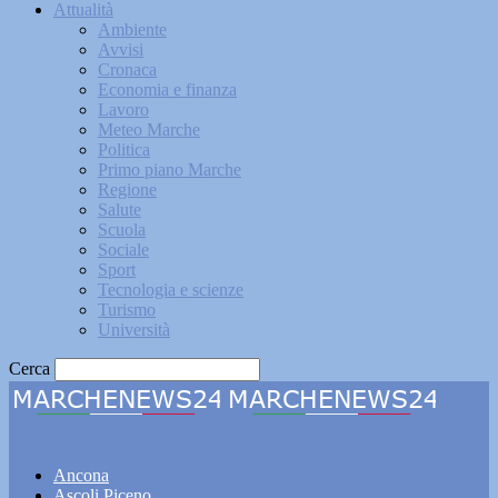
Attualità
Ambiente
Avvisi
Cronaca
Economia e finanza
Lavoro
Meteo Marche
Politica
Primo piano Marche
Regione
Salute
Scuola
Sociale
Sport
Tecnologia e scienze
Turismo
Università
Cerca
Marchenews24
Ancona
Ascoli Piceno