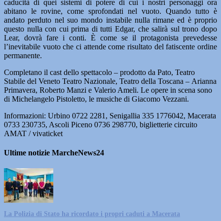
caducità di quei sistemi di potere di cui i nostri personaggi ora
abitano le rovine, come sprofondati nel vuoto. Quando tutto è
andato perduto nel suo mondo instabile nulla rimane ed è proprio
questo nulla con cui prima di tutti Edgar, che salirà sul trono dopo
Lear, dovrà fare i conti. È come se il protagonista prevedesse
l’inevitabile vuoto che ci attende come risultato del fatiscente ordine
permanente.
Completano il cast dello spettacolo – prodotto da Pato, Teatro
Stabile del Veneto Teatro Nazionale, Teatro della Toscana – Arianna
Primavera, Roberto Manzi e Valerio Ameli. Le opere in scena sono
di Michelangelo Pistoletto, le musiche di Giacomo Vezzani.
Informazioni: Urbino 0722 2281, Senigallia 335 1776042, Macerata
0733 230735, Ascoli Piceno 0736 298770, biglietterie circuito
AMAT / vivaticket
Ultime notizie MarcheNews24
La Polizia di Stato ha ricordato i propri caduti a Macerata