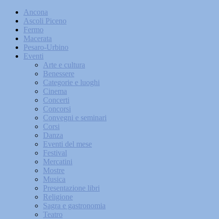
Ancona
Ascoli Piceno
Fermo
Macerata
Pesaro-Urbino
Eventi
Arte e cultura
Benessere
Categorie e luoghi
Cinema
Concerti
Concorsi
Convegni e seminari
Corsi
Danza
Eventi del mese
Festival
Mercatini
Mostre
Musica
Presentazione libri
Religione
Sagra e gastronomia
Teatro