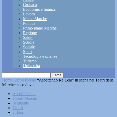
Cronaca
Economia e finanza
Lavoro
Meteo Marche
Politica
Primo piano Marche
Regione
Salute
Scuola
Sociale
Sport
Tecnologia e scienze
Turismo
Università
Home
Ascoli Piceno
“Aspettando Re Lear” in scena nei Teatri delle
Marche: ecco dove
Ascoli Piceno
Eventi Marche
Senigallia
Teatro
Urbino