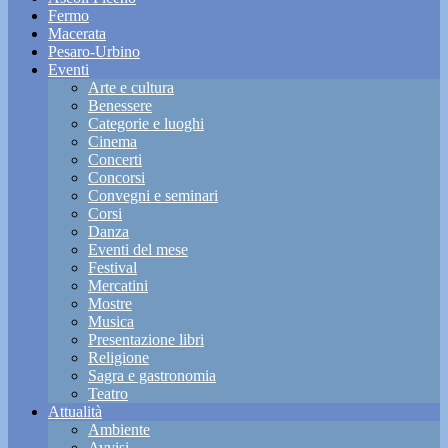
Fermo
Macerata
Pesaro-Urbino
Eventi
Arte e cultura
Benessere
Categorie e luoghi
Cinema
Concerti
Concorsi
Convegni e seminari
Corsi
Danza
Eventi del mese
Festival
Mercatini
Mostre
Musica
Presentazione libri
Religione
Sagra e gastronomia
Teatro
Attualità
Ambiente
Avvisi