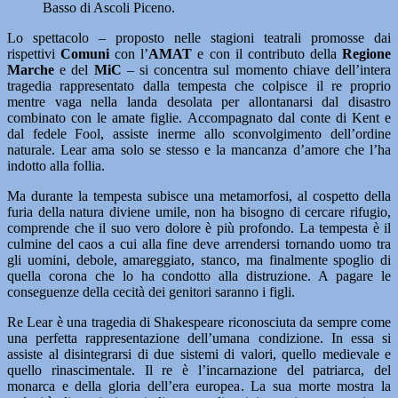
Basso di Ascoli Piceno.
Lo spettacolo – proposto nelle stagioni teatrali promosse dai
rispettivi
Comuni
con l’
AMAT
e con il contributo della
Regione
Marche
e del
MiC
– si concentra sul momento chiave dell’intera
tragedia rappresentato dalla tempesta che colpisce il re proprio
mentre vaga nella landa desolata per allontanarsi dal disastro
combinato con le amate figlie. Accompagnato dal conte di Kent e
dal fedele Fool, assiste inerme allo sconvolgimento dell’ordine
naturale. Lear ama solo se stesso e la mancanza d’amore che l’ha
indotto alla follia.
Ma durante la tempesta subisce una metamorfosi, al cospetto della
furia della natura diviene umile, non ha bisogno di cercare rifugio,
comprende che il suo vero dolore è più profondo. La tempesta è il
culmine del caos a cui alla fine deve arrendersi tornando uomo tra
gli uomini, debole, amareggiato, stanco, ma finalmente spoglio di
quella corona che lo ha condotto alla distruzione. A pagare le
conseguenze della cecità dei genitori saranno i figli.
Re Lear è una tragedia di Shakespeare riconosciuta da sempre come
una perfetta rappresentazione dell’umana condizione. In essa si
assiste al disintegrarsi di due sistemi di valori, quello medievale e
quello rinascimentale. Il re è l’incarnazione del patriarca, del
monarca e della gloria dell’era europea. La sua morte mostra la