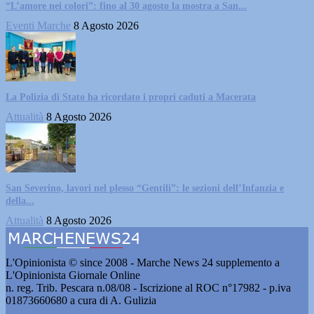
“L’amore nei colori”: fino al 30 agosto la mostra a San...
Eventi Marche
8 Agosto 2026
La Polizia di Stato ha ricordato i propri caduti a Macerata
Attualità
8 Agosto 2026
San Severino, lavori nel plesso “Gentili”: le sezioni dell’Infanzia e
della...
Attualità
8 Agosto 2026
L'Opinionista © since 2008 - Marche News 24 supplemento a
L'Opinionista Giornale Online
n. reg. Trib. Pescara n.08/08 - Iscrizione al ROC n°17982 - p.iva
01873660680 a cura di A. Gulizia
Pubblicità e contatti
-
Notizie del giorno
-
Informazioni
-
Privacy
-