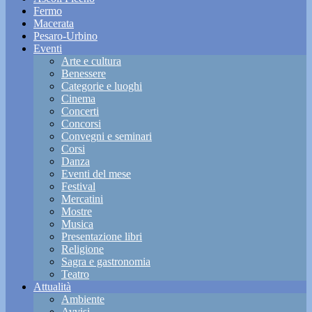
Fermo
Macerata
Pesaro-Urbino
Eventi
Arte e cultura
Benessere
Categorie e luoghi
Cinema
Concerti
Concorsi
Convegni e seminari
Corsi
Danza
Eventi del mese
Festival
Mercatini
Mostre
Musica
Presentazione libri
Religione
Sagra e gastronomia
Teatro
Attualità
Ambiente
Avvisi