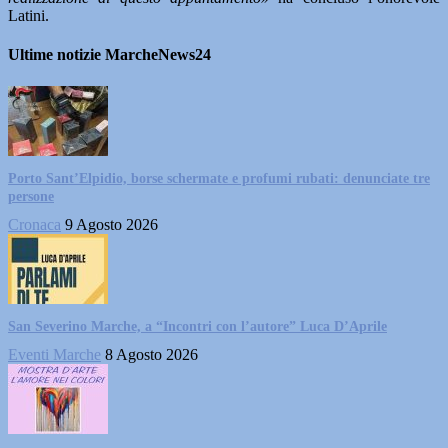
Latini.
Ultime notizie MarcheNews24
Porto Sant’Elpidio, borse schermate e profumi rubati: denunciate tre
persone
Cronaca
9 Agosto 2026
San Severino Marche, a “Incontri con l’autore” Luca D’Aprile
Eventi Marche
8 Agosto 2026