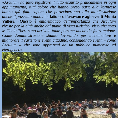
«Asculum ha fatto registrare il tutto esaurito praticamente in ogni
appuntamento, tutti coloro che hanno preso parte alla kermesse
hanno già fatto sapere che parteciperanno alla manifestazione
anche il prossimo anno»
ha fatto eco
l’assessore agli eventi Monia
Vallesi.
«
Questo è emblematico dell’importanza che Asculum
riveste per la città anche dal punto di vista turistico, visto che sotto
le Cento Torri sono arrivate tante persone anche da fuori regione.
Come Amministrazione stiamo lavorando per incrementare e
migliorare il cartellone eventi cittadino, consolidando eventi – come
Asculum – che sono apprezzati da un pubblico numeroso ed
eterogeneo».