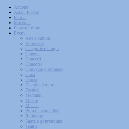
Ancona
Ascoli Piceno
Fermo
Macerata
Pesaro-Urbino
Eventi
Arte e cultura
Benessere
Categorie e luoghi
Cinema
Concerti
Concorsi
Convegni e seminari
Corsi
Danza
Eventi del mese
Festival
Mercatini
Mostre
Musica
Presentazione libri
Religione
Sagra e gastronomia
Teatro