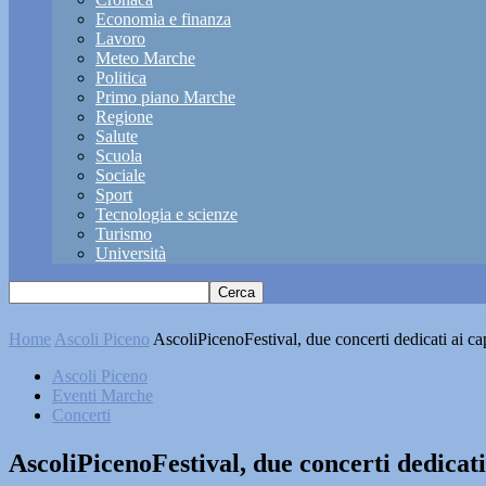
Economia e finanza
Lavoro
Meteo Marche
Politica
Primo piano Marche
Regione
Salute
Scuola
Sociale
Sport
Tecnologia e scienze
Turismo
Università
Home
Ascoli Piceno
AscoliPicenoFestival, due concerti dedicati ai c
Ascoli Piceno
Eventi Marche
Concerti
AscoliPicenoFestival, due concerti dedicat