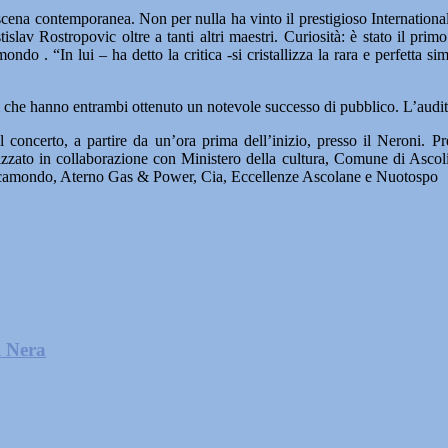
cena contemporanea. Non per nulla ha vinto il prestigioso International 
tislav Rostropovic oltre a tanti altri maestri. Curiosità: è stato il pr
ondo . “In lui – ha detto la critica -si cristallizza la rara e perfetta s
ali che hanno entrambi ottenuto un notevole successo di pubblico. L’aud
 concerto, a partire da un’ora prima dell’inizio, presso il Neroni. P
izzato in collaborazione con Ministero della cultura, Comune di Asc
camondo, Aterno Gas & Power, Cia, Eccellenze Ascolane e Nuotospo
l Nera