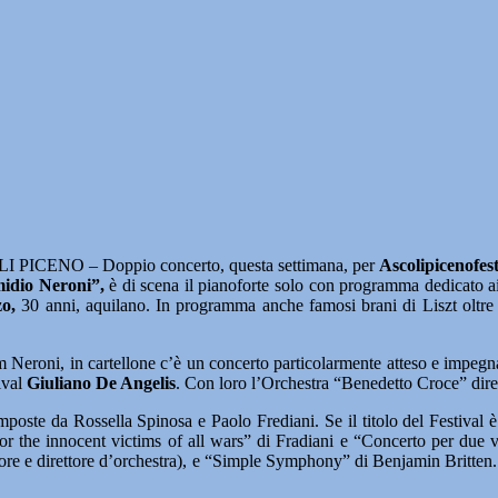
 PICENO – Doppio concerto, questa settimana, per
Ascolipicenofest
midio Neroni”,
è di scena il pianoforte solo con programma dedicato a
o,
30 anni, aquilano. In programma anche famosi brani di Liszt oltre ai
 Neroni, in cartellone c’è un concerto particolarmente atteso e impegnati
tival
Giuliano De Angelis
. Con loro l’Orchestra “Benedetto Croce” dire
oste da Rossella Spinosa e Paolo Frediani. Se il titolo del Festival è “
For the innocent victims of all wars” di Fradiani e “Concerto per due v
tore e direttore d’orchestra), e “Simple Symphony” di Benjamin Britte