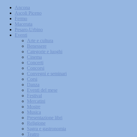
Ancona
Ascoli Piceno
Fermo
Macerata
Pesaro-Urbino
Eventi
Arte e cultura
Benessere
Categorie e luoghi
Cinema
Concerti
Concorsi
Convegni e seminari
Corsi
Danza
Eventi del mese
Festival
Mercatini
Mostre
Musica
Presentazione libri
Religione
Sagra e gastronomia
Teatro