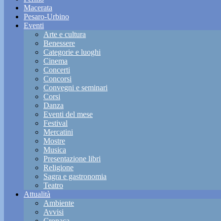
Macerata
Pesaro-Urbino
Eventi
Arte e cultura
Benessere
Categorie e luoghi
Cinema
Concerti
Concorsi
Convegni e seminari
Corsi
Danza
Eventi del mese
Festival
Mercatini
Mostre
Musica
Presentazione libri
Religione
Sagra e gastronomia
Teatro
Attualità
Ambiente
Avvisi
Cronaca