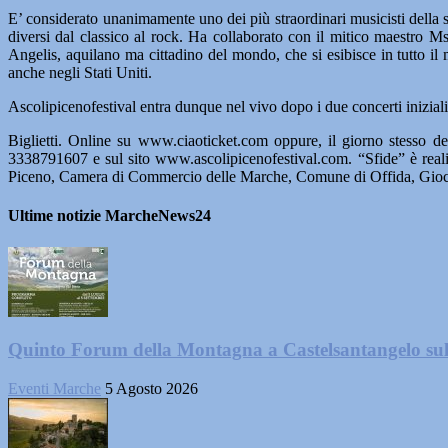
E’ considerato unanimamente uno dei più straordinari musicisti della s
diversi dal classico al rock. Ha collaborato con il mitico maestro Ms
Angelis, aquilano ma cittadino del mondo, che si esibisce in tutto il m
anche negli Stati Uniti.
Ascolipicenofestival entra dunque nel vivo dopo i due concerti inizi
Biglietti. Online su www.ciaoticket.com oppure, il giorno stesso del
3338791607 e sul sito www.ascolipicenofestival.com. “Sfide” è real
Piceno, Camera di Commercio delle Marche, Comune di Offida, Gio
Ultime notizie MarcheNews24
Quinto Forum della Montagna a Castelsantangelo su
Eventi Marche
5 Agosto 2026