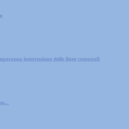
zo
mporanea interruzione delle linee comunali
o...