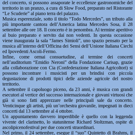
del concerto, si possono assaporate le eccellenze gastronomiche del
territorio in un pranzo, a cura di Slow Food, preparato nel Ristorante
“Le Scuderie” al piano terra del palazzo.
Musica esperenziale, sotto il titolo “Todo Mercedes”, un tributo alla
più importante cantora dell’America latina Mercedes Sosa, il 28
settembre alle ore 18. Il concerto è in penombra. Al termine aperitivo
al buio preparato e servito dai non vedenti. In questa occasione
viene inaugurata la sala “James Simioli”, uno spazio pensato per la
musica all’interno dell’Officina dei Sensi dell’Unione Italiana Ciechi
ed Ipovedenti Ascoli-Fermo.
Infine, come ormai consuetudine, al termine dei concerti
nell’auditorium “Emidio Neroni” della Fondazione Carisap, grazie
alla collaborazione con Cia (Confederazione Italiana Agricoltori) si
possono incontrare i musicisti per un brindisi con piccola
degustazione di prodotti tipici delle aziende agricole del nostro
territorio.
A settembre il capoluogo piceno, da 23 anni, è musica con grandi
esecutori al vertice del successo internazionale e giovani virtuosi che
già si sono fatti apprezzare nelle principali sale da concerto.
Venticinque gli artisti, più un’orchestra giovanile, impegnati in dieci
concerti dal 13 settembre al 4 ottobre.
Un appuntamento davvero imperdibile è quello con la leggenda
vivente del clarinetto, lo statunitense Richard Stoltzman, ospite di
ascolipicenofestival per due concerti straordinari.
Nel primo, il 24 settembre, esegue il “suo” Quintetto di Brahms, il