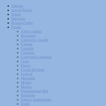
Ancona
Ascoli Piceno
Fermo
Macerata
Pesaro-Urbino
Eventi
Arte e cultura
Benessere
Categorie e luoghi
Cinema
Concerti
Concorsi
Convegni e seminari
Corsi
Danza
Eventi del mese
Festival
Mercatini
Mostre
Musica
Presentazione libri
Religione
Sagra e gastronomia
Teatro