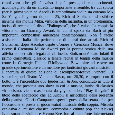
capolavoro che gli è valso i più prestigiosi riconoscimenti,
accompagnato da un altrettanto importante ensemble, tra cui spicca
(per la prima volta ad Ascoli) la straordinaria violinista coreana Mi-
Sa Yang . Il giorno dopo, il 25, Richard Stoltzman si esibisce
insieme alla moglie Mika, virtuosa della marimba, in un programma,
inciso di recente nel disco ”Palimpsest”, che è valso alla coppia la
vittoria di un Grammy Award, in cui si spazia da Bach ai più
importanti compositori americani contemporanei. Non è facile
assistere in Italia alle performance di questi due artisti. Richard
Stoltzman, dopo Ascoli,è ospite d’onore a Cremona Musica, dove
riceve il Cremona Music Award per la portata storica della sua
attività concertistica legata al clarinetto. Stoltzman è stato infatti il
primo clarinettista classico a tenere recital in templi della musica
come la Carnegie Hall e l’Hollywood Bowl oltre ad essere un
grande sperimentatore e un mentore per tantissimi giovani musicisti.
L’apertura di questa edizione di ascolipicenofestival, venerdì 13
settembre, nel Teatro Ventidio Basso, ore 20,30, è proprio con il
botto. C’è l’incredibile duo Igudesman & Joo, conosciuto in tutto il
mondo, che presenta uno show in cui la musica, intrisa di classico
virtuosismo, viene mascherata da gag comiche. “Play it again” il
titolo dello spettacolo che ad Ascoli si arricchisce della presenza
della pianista Gloria Campaner, special guest della serata, che per
l’occasione si presta al gioco teatral-musicale della coppia. Miscela
esplosiva di musica classica, commedia e cultura pop che Aleksej
Igudesman al violino e Hyung-Kee Joo al pianoforte interpretano