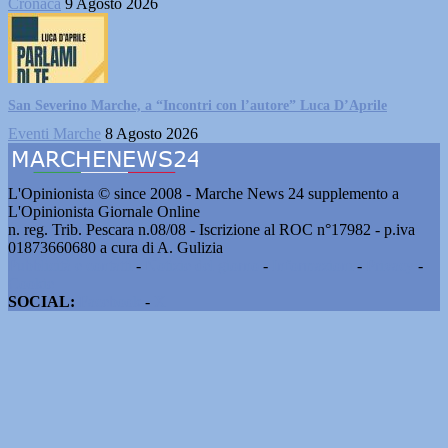
Cronaca
9 Agosto 2026
San Severino Marche, a “Incontri con l’autore” Luca D’Aprile
Eventi Marche
8 Agosto 2026
L'Opinionista © since 2008 - Marche News 24 supplemento a
L'Opinionista Giornale Online
n. reg. Trib. Pescara n.08/08 - Iscrizione al ROC n°17982 - p.iva
01873660680 a cura di A. Gulizia
Pubblicità e contatti
-
Notizie del giorno
-
Informazioni
-
Privacy
-
Cookie
SOCIAL:
Facebook
-
X