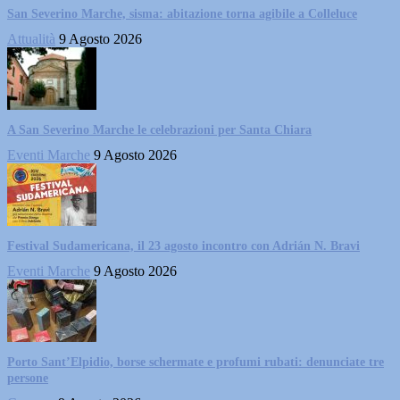
San Severino Marche, sisma: abitazione torna agibile a Colleluce
Attualità
9 Agosto 2026
A San Severino Marche le celebrazioni per Santa Chiara
Eventi Marche
9 Agosto 2026
Festival Sudamericana, il 23 agosto incontro con Adrián N. Bravi
Eventi Marche
9 Agosto 2026
Porto Sant’Elpidio, borse schermate e profumi rubati: denunciate tre
persone