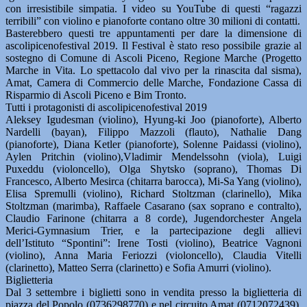
con irresistibile simpatia. I video su YouTube di questi “ragazzi
terribili” con violino e pianoforte contano oltre 30 milioni di contatti.
Basterebbero questi tre appuntamenti per dare la dimensione di
ascolipicenofestival 2019. Il Festival è stato reso possibile grazie al
sostegno di Comune di Ascoli Piceno, Regione Marche (Progetto
Marche in Vita. Lo spettacolo dal vivo per la rinascita dal sisma),
Amat, Camera di Commercio delle Marche, Fondazione Cassa di
Risparmio di Ascoli Piceno e Bim Tronto.
Tutti i protagonisti di ascolipicenofestival 2019
Aleksey Igudesman (violino), Hyung-ki Joo (pianoforte), Alberto
Nardelli (bayan), Filippo Mazzoli (flauto), Nathalie Dang
(pianoforte), Diana Ketler (pianoforte), Solenne Paidassi (violino),
Aylen Pritchin (violino),Vladimir Mendelssohn (viola), Luigi
Puxeddu (violoncello), Olga Shytsko (soprano), Thomas Di
Francesco, Alberto Mesirca (chitarra barocca), Mi-Sa Yang (violino),
Elisa Spremulli (violino), Richard Stoltzman (clarinello), Mika
Stoltzman (marimba), Raffaele Casarano (sax soprano e contralto),
Claudio Farinone (chitarra a 8 corde), Jugendorchester Angela
Merici-Gymnasium Trier, e la partecipazione degli allievi
dell’Istituto “Spontini”: Irene Tosti (violino), Beatrice Vagnoni
(violino), Anna Maria Feriozzi (violoncello), Claudia Vitelli
(clarinetto), Matteo Serra (clarinetto) e Sofia Amurri (violino).
Biglietteria
Dal 3 settembre i biglietti sono in vendita presso la biglietteria di
piazza del Popolo (0736298770) e nel circuito Amat (0712072439).