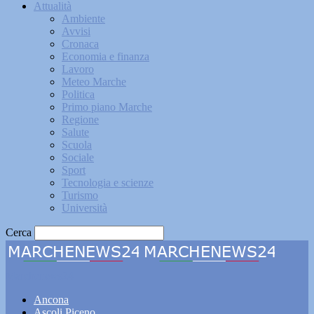
Attualità
Ambiente
Avvisi
Cronaca
Economia e finanza
Lavoro
Meteo Marche
Politica
Primo piano Marche
Regione
Salute
Scuola
Sociale
Sport
Tecnologia e scienze
Turismo
Università
Cerca
Marchenews24
Ancona
Ascoli Piceno