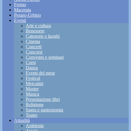
Fermo
Macerata
Pesaro-Urbino
Eventi
Arte e cultura
Benessere
Categorie e luoghi
Cinema
Concerti
Concorsi
Convegni e seminari
Corsi
Danza
Eventi del mese
Festival
Mercatini
Mostre
Musica
Presentazione libri
Religione
Sagra e gastronomia
Teatro
Attualità
Ambiente
Avvisi