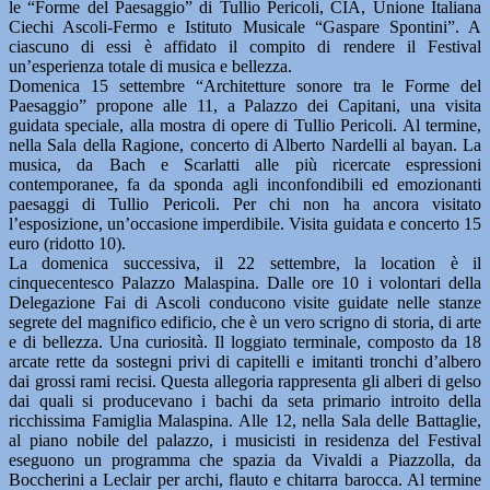
le “Forme del Paesaggio” di Tullio Pericoli, CIA, Unione Italiana
Ciechi Ascoli-Fermo e Istituto Musicale “Gaspare Spontini”. A
ciascuno di essi è affidato il compito di rendere il Festival
un’esperienza totale di musica e bellezza.
Domenica 15 settembre “Architetture sonore tra le Forme del
Paesaggio” propone alle 11, a Palazzo dei Capitani, una visita
guidata speciale, alla mostra di opere di Tullio Pericoli. Al termine,
nella Sala della Ragione, concerto di Alberto Nardelli al bayan. La
musica, da Bach e Scarlatti alle più ricercate espressioni
contemporanee, fa da sponda agli inconfondibili ed emozionanti
paesaggi di Tullio Pericoli. Per chi non ha ancora visitato
l’esposizione, un’occasione imperdibile. Visita guidata e concerto 15
euro (ridotto 10).
La domenica successiva, il 22 settembre, la location è il
cinquecentesco Palazzo Malaspina. Dalle ore 10 i volontari della
Delegazione Fai di Ascoli conducono visite guidate nelle stanze
segrete del magnifico edificio, che è un vero scrigno di storia, di arte
e di bellezza. Una curiosità. Il loggiato terminale, composto da 18
arcate rette da sostegni privi di capitelli e imitanti tronchi d’albero
dai grossi rami recisi. Questa allegoria rappresenta gli alberi di gelso
dai quali si producevano i bachi da seta primario introito della
ricchissima Famiglia Malaspina. Alle 12, nella Sala delle Battaglie,
al piano nobile del palazzo, i musicisti in residenza del Festival
eseguono un programma che spazia da Vivaldi a Piazzolla, da
Boccherini a Leclair per archi, flauto e chitarra barocca. Al termine