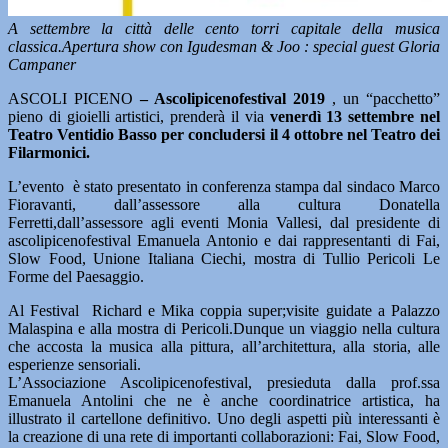
A settembre la città delle cento torri capitale della musica
classica.Apertura show con Igudesman & Joo : special guest Gloria
Campaner
ASCOLI PICENO
– Ascolipicenofestival 2019
, un “pacchetto”
pieno di gioielli artistici, prenderà il via
venerdì 13 settembre nel
Teatro Ventidio Basso per concludersi il 4 ottobre nel Teatro dei
Filarmonici.
L’evento è stato presentato in conferenza stampa dal sindaco Marco
Fioravanti, dall’assessore alla cultura Donatella
Ferretti,dall’assessore agli eventi Monia Vallesi, dal presidente di
ascolipicenofestival Emanuela Antonio e dai rappresentanti di Fai,
Slow Food, Unione Italiana Ciechi, mostra di Tullio Pericoli Le
Forme del Paesaggio.
Al Festival Richard e Mika coppia super;visite guidate a Palazzo
Malaspina e alla mostra di Pericoli.Dunque un viaggio nella cultura
che accosta la musica alla pittura, all’architettura, alla storia, alle
esperienze sensoriali.
L’Associazione Ascolipicenofestival, presieduta dalla prof.ssa
Emanuela Antolini che ne è anche coordinatrice artistica, ha
illustrato il cartellone definitivo. Uno degli aspetti più interessanti è
la creazione di una rete di importanti collaborazioni: Fai, Slow Food,