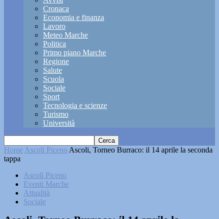
Cronaca
Economia e finanza
Lavoro
Meteo Marche
Politica
Primo piano Marche
Regione
Salute
Scuola
Sociale
Sport
Tecnologia e scienze
Turismo
Università
Home
Ascoli Piceno
Ascoli, Torneo Burraco: il 14 aprile la seconda
tappa
Ascoli Piceno
Eventi Marche
Attualità
Sociale