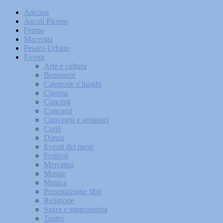
Ancona
Ascoli Piceno
Fermo
Macerata
Pesaro-Urbino
Eventi
Arte e cultura
Benessere
Categorie e luoghi
Cinema
Concerti
Concorsi
Convegni e seminari
Corsi
Danza
Eventi del mese
Festival
Mercatini
Mostre
Musica
Presentazione libri
Religione
Sagra e gastronomia
Teatro