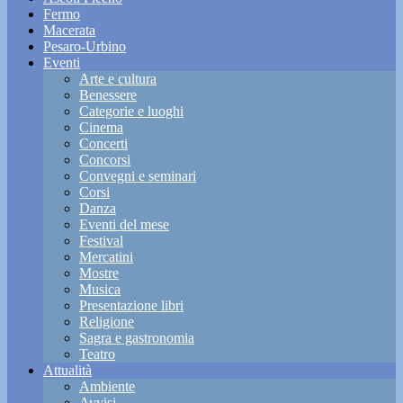
Fermo
Macerata
Pesaro-Urbino
Eventi
Arte e cultura
Benessere
Categorie e luoghi
Cinema
Concerti
Concorsi
Convegni e seminari
Corsi
Danza
Eventi del mese
Festival
Mercatini
Mostre
Musica
Presentazione libri
Religione
Sagra e gastronomia
Teatro
Attualità
Ambiente
Avvisi