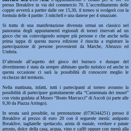
presso Breaklive in via del commercio 70. L’accreditamento delle
coppie avverrà a partire dalle ore 15,30, il torneo si svolgerà con la
formula delle 4 partite: 3 mitchell e una danese per 4 smazzate.
Si tratta di una manifestazione divenuta ormai un classico nel
panorama degli appuntamenti regionali di tornei riservati ad un
gioco che sta coinvolgendo sempre più persone e che anche nella
prima tappa di questa nuova edizione è riuscita a registrare la
partecipazione di persone provenienti da Marche, Abruzzo ed
Umbria.
D’altronde all’aspetto del gioco del burraco e dunque del
divertimento è stata da sempre abbinato quello turistico ed anche in
questa occasione ci sarà la possibilità di conoscere meglio le
ricchezze del territorio.
Nella mattinata, infatti, tutti i partecipanti al torneo avranno la
possibilità di partecipare gratuitamente alla “Camminata dei musei”
con visita guidata al Museo “Beato Marcucci” di Ascoli (si parte alle
9,30 da Piazza Arringo).
In serata sarà possibile, su prenotazione (0736344251) presso il
Breaklive al prezzo di euro 20 con il seguente menù: antipasto
Breaklive, tagliatelle spettacolo, arista di maiale, verdure e patate
arrosto, dolce della casa, acqua, vino e caffè oppure con menù alla