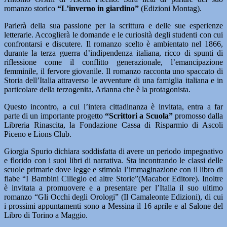
romanzo storico
“L’inverno in giardino”
(Edizioni Montag).
Parlerà della sua passione per la scrittura e delle sue esperienze
letterarie. Accoglierà le domande e le curiosità degli studenti con cui
confrontarsi e discutere. Il romanzo scelto è ambientato nel 1866,
durante la terza guerra d’indipendenza italiana, ricco di spunti di
riflessione come il conflitto generazionale, l’emancipazione
femminile, il fervore giovanile. Il romanzo racconta uno spaccato di
Storia dell’Italia attraverso le avventure di una famiglia italiana e in
particolare della terzogenita, Arianna che è la protagonista.
Questo incontro, a cui l’intera cittadinanza è invitata, entra a far
parte di un importante progetto
“Scrittori a Scuola”
promosso dalla
Libreria Rinascita, la Fondazione Cassa di Risparmio di Ascoli
Piceno e Lions Club.
Giorgia Spurio dichiara soddisfatta di avere un periodo impegnativo
e florido con i suoi libri di narrativa. Sta incontrando le classi delle
scuole primarie dove legge e stimola l’immaginazione con il libro di
fiabe “I Bambini Ciliegio ed altre Storie”(Macabor Editore). Inoltre
è invitata a promuovere e a presentare per l’Italia il suo ultimo
romanzo “Gli Occhi degli Orologi” (Il Camaleonte Edizioni), di cui
i prossimi appuntamenti sono a Messina il 16 aprile e al Salone del
Libro di Torino a Maggio.