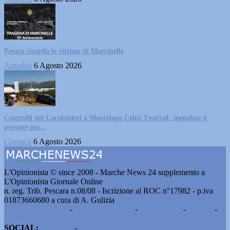
Pesaro ricorda le vittime di Marcinelle
Attualità
6 Agosto 2026
Controlli dei Carabinieri a Montelago Celtic Festival: segnalate 6
persone per...
Cronaca
6 Agosto 2026
L'Opinionista © since 2008 - Marche News 24 supplemento a
L'Opinionista Giornale Online
n. reg. Trib. Pescara n.08/08 - Iscrizione al ROC n°17982 - p.iva
01873660680 a cura di A. Gulizia
Pubblicità e contatti
-
Notizie del giorno
-
Informazioni
-
Privacy
-
Cookie
SOCIAL:
Facebook
-
X