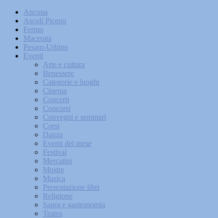
Ancona
Ascoli Piceno
Fermo
Macerata
Pesaro-Urbino
Eventi
Arte e cultura
Benessere
Categorie e luoghi
Cinema
Concerti
Concorsi
Convegni e seminari
Corsi
Danza
Eventi del mese
Festival
Mercatini
Mostre
Musica
Presentazione libri
Religione
Sagra e gastronomia
Teatro