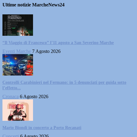
Ultime notizie MarcheNews24
“Il Viaggio di Francesco” l’11 agosto a San Severino Marche
Eventi Marche
7 Agosto 2026
Controlli Carabinieri nel Fermano: in 5 denunciati per guida sotto
l’effetto...
Cronaca
6 Agosto 2026
Mario Biondi in concerto a Porto Recanati
Concerti
6 Agosto 2026