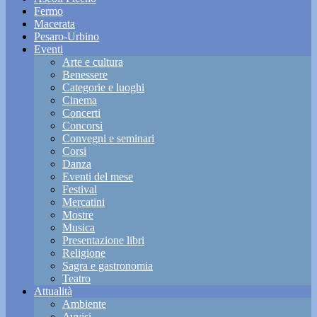
Fermo
Macerata
Pesaro-Urbino
Eventi
Arte e cultura
Benessere
Categorie e luoghi
Cinema
Concerti
Concorsi
Convegni e seminari
Corsi
Danza
Eventi del mese
Festival
Mercatini
Mostre
Musica
Presentazione libri
Religione
Sagra e gastronomia
Teatro
Attualità
Ambiente
Avvisi