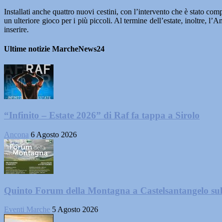
Installati anche quattro nuovi cestini, con l’intervento che è stato com
un ulteriore gioco per i più piccoli. Al termine dell’estate, inoltre, l
inserire.
Ultime notizie MarcheNews24
“Infinito – Estate 2026” di Raf fa tappa a Sirolo
Ancona
6 Agosto 2026
Quinto Forum della Montagna a Castelsantangelo su
Eventi Marche
5 Agosto 2026