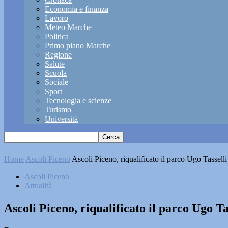
Economia e finanza
Lavoro
Meteo Marche
Politica
Primo piano Marche
Regione
Salute
Scuola
Sociale
Sport
Tecnologia e scienze
Turismo
Università
Home
Ascoli Piceno
Ascoli Piceno, riqualificato il parco Ugo Tassel
Ascoli Piceno
Attualità
Ascoli Piceno, riqualificato il parco Ugo T