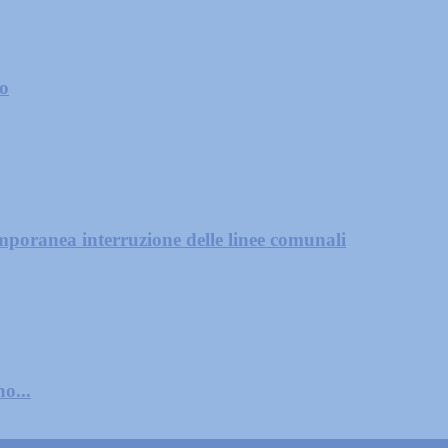
zo
mporanea interruzione delle linee comunali
o...