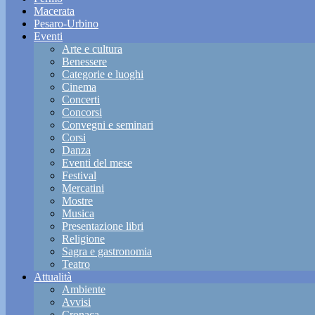
Macerata
Pesaro-Urbino
Eventi
Arte e cultura
Benessere
Categorie e luoghi
Cinema
Concerti
Concorsi
Convegni e seminari
Corsi
Danza
Eventi del mese
Festival
Mercatini
Mostre
Musica
Presentazione libri
Religione
Sagra e gastronomia
Teatro
Attualità
Ambiente
Avvisi
Cronaca