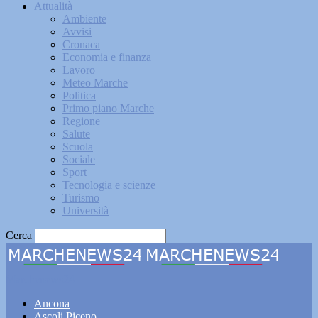
Attualità
Ambiente
Avvisi
Cronaca
Economia e finanza
Lavoro
Meteo Marche
Politica
Primo piano Marche
Regione
Salute
Scuola
Sociale
Sport
Tecnologia e scienze
Turismo
Università
Cerca
Marchenews24
Ancona
Ascoli Piceno