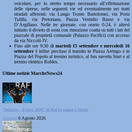
veicolare, per lo stretto tempo necessario all’effettuazione
delle riprese, nelle seguenti vie ed eventualmente nei tratti
stradali afferenti: via Lungo Tronto Bartolomei, via Porta
Tufilla, via Pretoriana, Piazza Ventidio Basso e via
D’Argillano. Nelle tre giornate, con orario 0-24, è altresì
istituito il divieto di sosta con rimozione coatta su tutti i lati del
piazzale di proprietà comunale (Palazzo Pacifici) con accesso
da via Niccolò IV.
Fino alle ore 9:30 d
i martedì 15 settembre e mercoledì 16
settembre
è infine precluso il transito in Piazza Arringo e in
Piazza del Popolo al trenino turistico, al bus navetta Start e al
trenino elettrico Robles.
Ultime notizie MarcheNews24
“Infinito – Estate 2026” di Raf fa tappa a Sirolo
Ancona
6 Agosto 2026