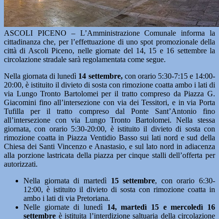
ASCOLI PICENO – L’Amministrazione Comunale informa la
cittadinanza che, per l’effettuazione di uno spot promozionale della
città di Ascoli Piceno, nelle giornate del 14, 15 e 16 settembre la
circolazione stradale sarà regolamentata come segue.
Nella giornata di lunedì
14 settembre,
con orario 5:30-7:15 e 14:00-
20:00, è istituito il divieto di sosta con rimozione coatta ambo i lati di
via Lungo Tronto Bartolomei per il tratto compreso da Piazza G.
Giacomini fino all’intersezione con via dei Tessitori, e in via Porta
Tufilla per il tratto compreso dal Ponte Sant’Antonio fino
all’intersezione con via Lungo Tronto Bartolomei. Nella stessa
giornata, con orario 5:30-20:00, è istituito il divieto di sosta con
rimozione coatta in Piazza Ventidio Basso sui lati nord e sud della
Chiesa dei Santi Vincenzo e Anastasio, e sul lato nord in adiacenza
alla porzione lastricata della piazza per cinque stalli dell’offerta per
autorizzati.
Nella giornata di martedì
15 settembre
, con orario 6:30-
12:00, è istituito il divieto di sosta con rimozione coatta in
ambo i lati di via Pretoriana.
Nelle giornate di lunedì
14, martedì 15 e mercoledì 16
settembre
è istituita l’interdizione saltuaria della circolazione