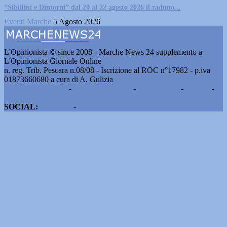
“Sibillini e Dintorni” dal 20 al 22 agosto 2026 il raduno...
Eventi Marche
5 Agosto 2026
L'Opinionista © since 2008 - Marche News 24 supplemento a
L'Opinionista Giornale Online
n. reg. Trib. Pescara n.08/08 - Iscrizione al ROC n°17982 - p.iva
01873660680 a cura di A. Gulizia
Pubblicità e contatti
-
Notizie del giorno
-
Informazioni
-
Privacy
-
Cookie
SOCIAL:
Facebook
-
X