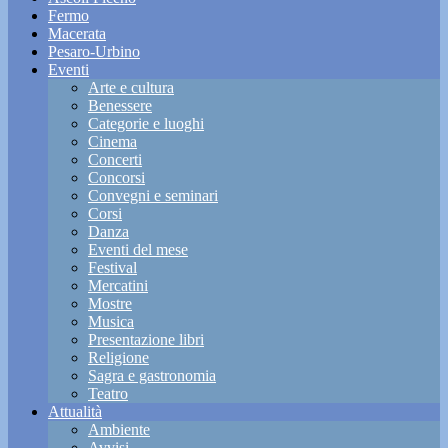
Fermo
Macerata
Pesaro-Urbino
Eventi
Arte e cultura
Benessere
Categorie e luoghi
Cinema
Concerti
Concorsi
Convegni e seminari
Corsi
Danza
Eventi del mese
Festival
Mercatini
Mostre
Musica
Presentazione libri
Religione
Sagra e gastronomia
Teatro
Attualità
Ambiente
Avvisi