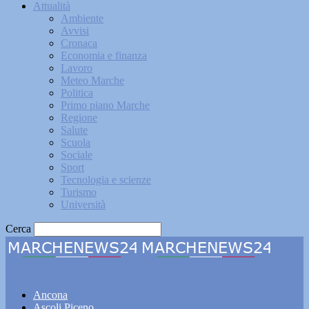
Attualità
Ambiente
Avvisi
Cronaca
Economia e finanza
Lavoro
Meteo Marche
Politica
Primo piano Marche
Regione
Salute
Scuola
Sociale
Sport
Tecnologia e scienze
Turismo
Università
Cerca
Marchenews24
Ancona
Ascoli Piceno