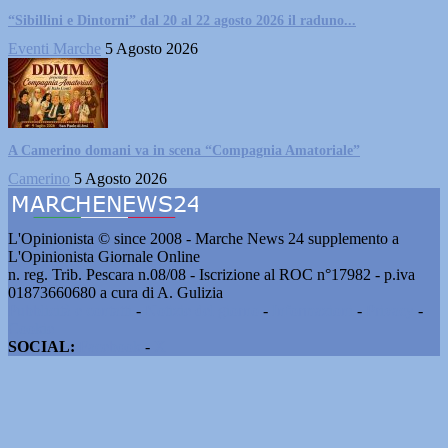
“Sibillini e Dintorni” dal 20 al 22 agosto 2026 il raduno...
Eventi Marche
5 Agosto 2026
A Camerino domani va in scena “Compagnia Amatoriale”
Camerino
5 Agosto 2026
L'Opinionista © since 2008 - Marche News 24 supplemento a
L'Opinionista Giornale Online
n. reg. Trib. Pescara n.08/08 - Iscrizione al ROC n°17982 - p.iva
01873660680 a cura di A. Gulizia
Pubblicità e contatti
-
Notizie del giorno
-
Informazioni
-
Privacy
-
Cookie
SOCIAL:
Facebook
-
X