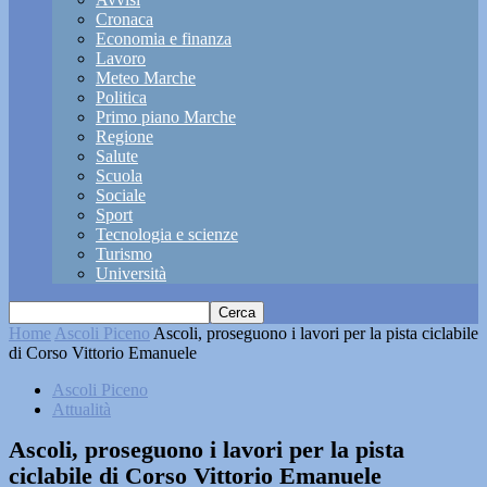
Cronaca
Economia e finanza
Lavoro
Meteo Marche
Politica
Primo piano Marche
Regione
Salute
Scuola
Sociale
Sport
Tecnologia e scienze
Turismo
Università
Home
Ascoli Piceno
Ascoli, proseguono i lavori per la pista ciclabile
di Corso Vittorio Emanuele
Ascoli Piceno
Attualità
Ascoli, proseguono i lavori per la pista
ciclabile di Corso Vittorio Emanuele