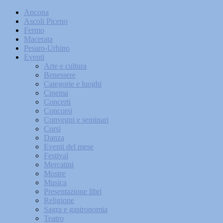
Ancona
Ascoli Piceno
Fermo
Macerata
Pesaro-Urbino
Eventi
Arte e cultura
Benessere
Categorie e luoghi
Cinema
Concerti
Concorsi
Convegni e seminari
Corsi
Danza
Eventi del mese
Festival
Mercatini
Mostre
Musica
Presentazione libri
Religione
Sagra e gastronomia
Teatro