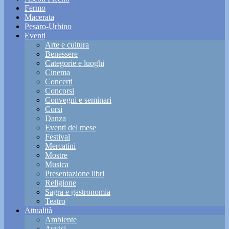
Fermo
Macerata
Pesaro-Urbino
Eventi
Arte e cultura
Benessere
Categorie e luoghi
Cinema
Concerti
Concorsi
Convegni e seminari
Corsi
Danza
Eventi del mese
Festival
Mercatini
Mostre
Musica
Presentazione libri
Religione
Sagra e gastronomia
Teatro
Attualità
Ambiente
Avvisi