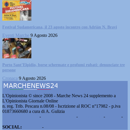
Festival Sudamericana, il 23 agosto incontro con Adrián N. Bravi
Eventi Marche
9 Agosto 2026
Porto Sant’Elpidio, borse schermate e profumi rubati: denunciate tre
persone
Cronaca
9 Agosto 2026
L'Opinionista © since 2008 - Marche News 24 supplemento a
L'Opinionista Giornale Online
n. reg. Trib. Pescara n.08/08 - Iscrizione al ROC n°17982 - p.iva
01873660680 a cura di A. Gulizia
Pubblicità e contatti
-
Notizie del giorno
-
Informazioni
-
Privacy
-
Cookie
SOCIAL:
Facebook
-
X