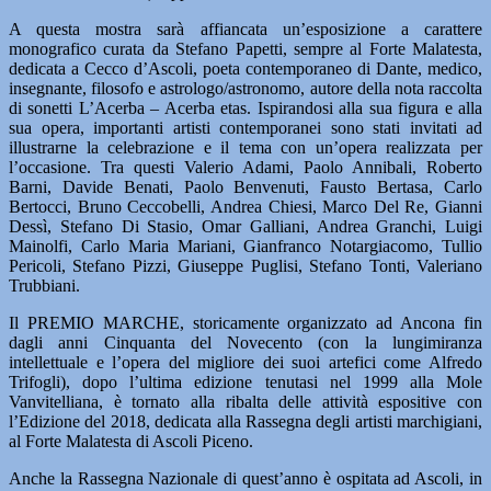
A questa mostra sarà affiancata un’esposizione a carattere
monografico curata da Stefano Papetti, sempre al Forte Malatesta,
dedicata a Cecco d’Ascoli, poeta contemporaneo di Dante, medico,
insegnante, filosofo e astrologo/astronomo, autore della nota raccolta
di sonetti L’Acerba – Acerba etas. Ispirandosi alla sua figura e alla
sua opera, importanti artisti contemporanei sono stati invitati ad
illustrarne la celebrazione e il tema con un’opera realizzata per
l’occasione. Tra questi Valerio Adami, Paolo Annibali, Roberto
Barni, Davide Benati, Paolo Benvenuti, Fausto Bertasa, Carlo
Bertocci, Bruno Ceccobelli, Andrea Chiesi, Marco Del Re, Gianni
Dessì, Stefano Di Stasio, Omar Galliani, Andrea Granchi, Luigi
Mainolfi, Carlo Maria Mariani, Gianfranco Notargiacomo, Tullio
Pericoli, Stefano Pizzi, Giuseppe Puglisi, Stefano Tonti, Valeriano
Trubbiani.
Il PREMIO MARCHE, storicamente organizzato ad Ancona fin
dagli anni Cinquanta del Novecento (con la lungimiranza
intellettuale e l’opera del migliore dei suoi artefici come Alfredo
Trifogli), dopo l’ultima edizione tenutasi nel 1999 alla Mole
Vanvitelliana, è tornato alla ribalta delle attività espositive con
l’Edizione del 2018, dedicata alla Rassegna degli artisti marchigiani,
al Forte Malatesta di Ascoli Piceno.
Anche la Rassegna Nazionale di quest’anno è ospitata ad Ascoli, in