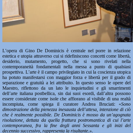
L’opera di Gino De Dominicis è centrale nel porre in relazione
estetica e utopia attraverso cui si ridefiniscono concetti come libertà,
desiderio, mutamento, progetto, che si sono rivelati nella
contemporaneità fondamentali nella messa a punto di qualsiasi
prospettiva. L’arte è il campo privilegiato in cui la coscienza utopica
ha potuto manifestarsi con maggior forza e libertà per il grado di
separazione e gratuità a lei attribuito. In questo senso le opere del
Maestro, riflettono da un lato le inquietudini e gli smarrimenti
dell’arte italiana postbellica, sin dai suoi esordi, dall’altra possono
essere considerate come isole che affiorano al visibile di una realtà
incompiuta, come spiega il curatore Andrea Bruciati: «
Sono
dimostrazione della pienezza inesausta dell’attesa, intenzione di ciò
che è realmente possibile. De Dominicis è mosso da un’agognata
risoluzione, dettata da quella frattura postromantica di cui l’arte
contemporanea, fra la fine degli anni Sessanta e gli inizi del
decennio successivo, rappresenta la risultante.».