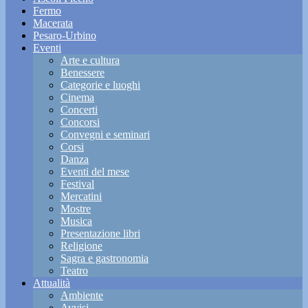
Fermo
Macerata
Pesaro-Urbino
Eventi
Arte e cultura
Benessere
Categorie e luoghi
Cinema
Concerti
Concorsi
Convegni e seminari
Corsi
Danza
Eventi del mese
Festival
Mercatini
Mostre
Musica
Presentazione libri
Religione
Sagra e gastronomia
Teatro
Attualità
Ambiente
Avvisi