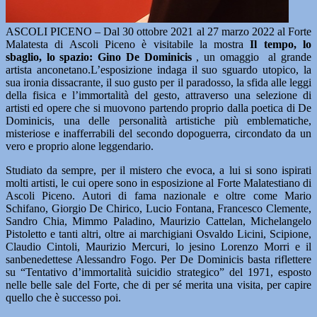
ASCOLI PICENO – Dal 30 ottobre 2021 al 27 marzo 2022 al Forte
Malatesta di Ascoli Piceno è visitabile la mostra
Il tempo, lo
sbaglio, lo spazio: Gino De Dominicis
, un omaggio al grande
artista anconetano.L’esposizione indaga il suo sguardo utopico, la
sua ironia dissacrante, il suo gusto per il paradosso, la sfida alle leggi
della fisica e l’immortalità del gesto, attraverso una selezione di
artisti ed opere che si muovono partendo proprio dalla poetica di De
Dominicis, una delle personalità artistiche più emblematiche,
misteriose e inafferrabili del secondo dopoguerra, circondato da un
vero e proprio alone leggendario.
Studiato da sempre, per il mistero che evoca, a lui si sono ispirati
molti artisti, le cui opere sono in esposizione al Forte Malatestiano di
Ascoli Piceno. Autori di fama nazionale e oltre come Mario
Schifano, Giorgio De Chirico, Lucio Fontana, Francesco Clemente,
Sandro Chia, Mimmo Paladino, Maurizio Cattelan, Michelangelo
Pistoletto e tanti altri, oltre ai marchigiani Osvaldo Licini, Scipione,
Claudio Cintoli, Maurizio Mercuri, lo jesino Lorenzo Morri e il
sanbenedettese Alessandro Fogo. Per De Dominicis basta riflettere
su “Tentativo d’immortalità suicidio strategico” del 1971, esposto
nelle belle sale del Forte, che di per sé merita una visita, per capire
quello che è successo poi.