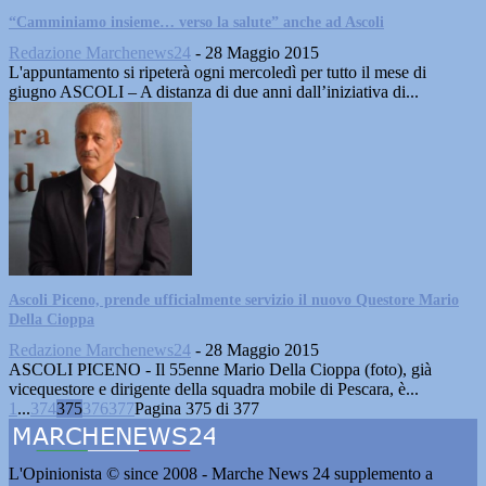
“Camminiamo insieme… verso la salute” anche ad Ascoli
Redazione Marchenews24
-
28 Maggio 2015
L'appuntamento si ripeterà ogni mercoledì per tutto il mese di
giugno ASCOLI – A distanza di due anni dall’iniziativa di...
Ascoli Piceno, prende ufficialmente servizio il nuovo Questore Mario
Della Cioppa
Redazione Marchenews24
-
28 Maggio 2015
ASCOLI PICENO - Il 55enne Mario Della Cioppa (foto), già
vicequestore e dirigente della squadra mobile di Pescara, è...
1
...
374
375
376
377
Pagina 375 di 377
L'Opinionista © since 2008 - Marche News 24 supplemento a