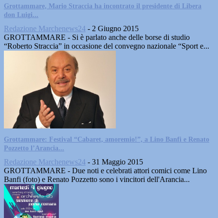
Grottammare, Mario Straccia ha incontrato il presidente di Libera
don Luigi...
Redazione Marchenews24
-
2 Giugno 2015
GROTTAMMARE - Si è parlato anche delle borse di studio
“Roberto Straccia” in occasione del convegno nazionale “Sport e...
Grottammare: Festival “Cabaret, amoremio!”, a Lino Banfi e Renato
Pozzetto l’Arancia...
Redazione Marchenews24
-
31 Maggio 2015
GROTTAMMARE - Due noti e celebrati attori comici come Lino
Banfi (foto) e Renato Pozzetto sono i vincitori dell'Arancia...