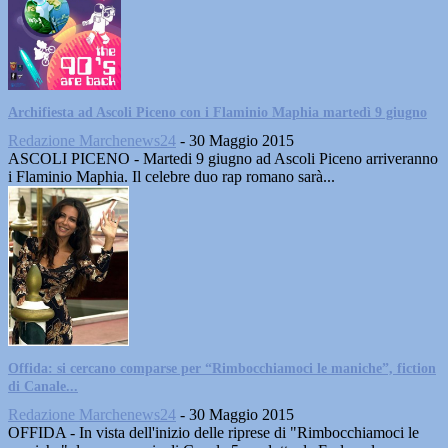
Archifiesta ad Ascoli Piceno con i Flaminio Maphia martedì 9 giugno
Redazione Marchenews24
-
30 Maggio 2015
ASCOLI PICENO - Martedi 9 giugno ad Ascoli Piceno arriveranno
i Flaminio Maphia. Il celebre duo rap romano sarà...
Offida: si cercano comparse per “Rimbocchiamoci le maniche”, fiction
di Canale...
Redazione Marchenews24
-
30 Maggio 2015
OFFIDA - In vista dell'inizio delle riprese di "Rimbocchiamoci le