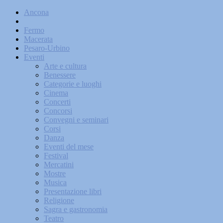
Ancona
Ascoli Piceno
Fermo
Macerata
Pesaro-Urbino
Eventi
Arte e cultura
Benessere
Categorie e luoghi
Cinema
Concerti
Concorsi
Convegni e seminari
Corsi
Danza
Eventi del mese
Festival
Mercatini
Mostre
Musica
Presentazione libri
Religione
Sagra e gastronomia
Teatro