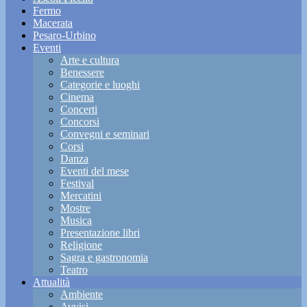
Fermo
Macerata
Pesaro-Urbino
Eventi
Arte e cultura
Benessere
Categorie e luoghi
Cinema
Concerti
Concorsi
Convegni e seminari
Corsi
Danza
Eventi del mese
Festival
Mercatini
Mostre
Musica
Presentazione libri
Religione
Sagra e gastronomia
Teatro
Attualità
Ambiente
Avvisi