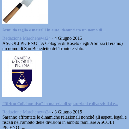
Armi da taglio e martelli in auto, denunciato un uomo di...
Redazione Marchenews24
-
4 Giugno 2015
ASCOLI PICENO - A Cologna di Roseto degli Abruzzi (Teramo)
un uomo di San Benedetto del Tronto è stato...
“Diritto Collaborativo” in materia di separazioni e divorzi: il 4 e...
Redazione Marchenews24
-
3 Giugno 2015
Saranno affrontate le dinamiche relazionali nonché gli aspetti legali e
fiscali nell’ambito delle divisioni in ambito familiare ASCOLI
PICENO -...