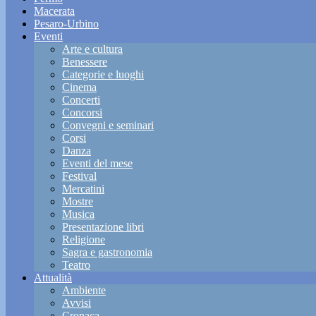
Macerata
Pesaro-Urbino
Eventi
Arte e cultura
Benessere
Categorie e luoghi
Cinema
Concerti
Concorsi
Convegni e seminari
Corsi
Danza
Eventi del mese
Festival
Mercatini
Mostre
Musica
Presentazione libri
Religione
Sagra e gastronomia
Teatro
Attualità
Ambiente
Avvisi
Cronaca