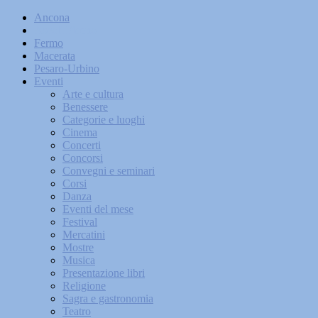
Ancona
Ascoli Piceno
Fermo
Macerata
Pesaro-Urbino
Eventi
Arte e cultura
Benessere
Categorie e luoghi
Cinema
Concerti
Concorsi
Convegni e seminari
Corsi
Danza
Eventi del mese
Festival
Mercatini
Mostre
Musica
Presentazione libri
Religione
Sagra e gastronomia
Teatro