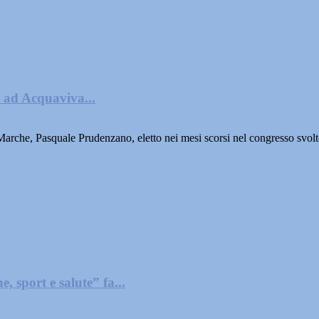
o ad Acquaviva...
he, Pasquale Prudenzano, eletto nei mesi scorsi nel congresso svolto
 sport e salute” fa...