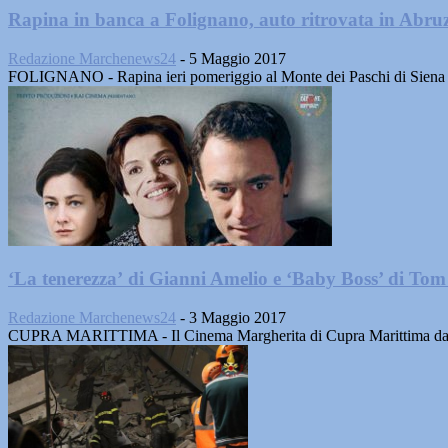
Rapina in banca a Folignano, auto ritrovata in Abru
Redazione Marchenews24
-
5 Maggio 2017
FOLIGNANO - Rapina ieri pomeriggio al Monte dei Paschi di Siena di
‘La tenerezza’ di Gianni Amelio e ‘Baby Boss’ di Tom
Redazione Marchenews24
-
3 Maggio 2017
CUPRA MARITTIMA - Il Cinema Margherita di Cupra Marittima da gi