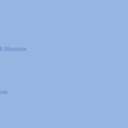
di Macerata
orze