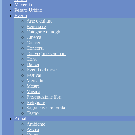
Macerata
Pesaro-Urbino
Eventi
Arte e cultura
Benessere
Categorie e luoghi
Cinema
Concerti
Concorsi
Convegni e seminari
Corsi
Danza
Eventi del mese
Festival
Mercatini
Mostre
Musica
Presentazione libri
Religione
Sagra e gastronomia
Teatro
Attualità
Ambiente
Avvisi
Cronaca