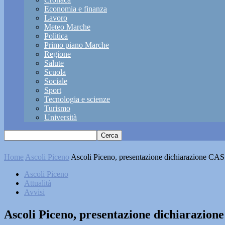
Economia e finanza
Lavoro
Meteo Marche
Politica
Primo piano Marche
Regione
Salute
Scuola
Sociale
Sport
Tecnologia e scienze
Turismo
Università
Home
Ascoli Piceno
Ascoli Piceno, presentazione dichiarazione CAS: 
Ascoli Piceno
Attualità
Avvisi
Ascoli Piceno, presentazione dichiarazione 