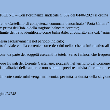
CENO – Con l’ordinanza sindacale n. 362 del 04/06/2024 si ordina
el torrente Castellano di competenza comunale denominato “Porta Cartar
m prima dell’inizio della stagione balneare corrente;
limite del tratto identificato come balneabile, circoscritto alla c.d. “s
mmessa esclusivamente nel periodo indicato;
o fluviale ed alla corrente, come descritti nello schema informativo alla 
, da parte dei soggetti esercenti la tutela, verso i minori che frequent
cque fluviali del torrente Castellano, ricadenti nel territorio del Comu
 qualitativi delle acque e non saranno previste attività di controllo 
tamente contermini venga mantenuta, per tutta la durata della stagione
gina/24248