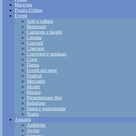
Macerata
Pesaro-Urbino
Eventi
Arte e cultura
Benessere
Categorie e luoghi
Cinema
Concerti
Concorsi
Convegni e seminari
Corsi
Danza
Eventi del mese
Festival
Mercatini
Mostre
Musica
Presentazione libri
Religione
Sagra e gastronomia
Teatro
Attualità
Ambiente
Avvisi
Cronaca