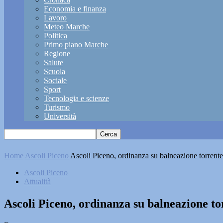
Economia e finanza
Lavoro
Meteo Marche
Politica
Primo piano Marche
Regione
Salute
Scuola
Sociale
Sport
Tecnologia e scienze
Turismo
Università
Home
Ascoli Piceno
Ascoli Piceno, ordinanza su balneazione torrente
Ascoli Piceno
Attualità
Ascoli Piceno, ordinanza su balneazione to