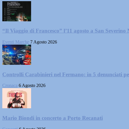
“Il Viaggio di Francesco” l’11 agosto a San Severino
Eventi Marche
7 Agosto 2026
Controlli Carabinieri nel Fermano: in 5 denunciati per 
Cronaca
6 Agosto 2026
Mario Biondi in concerto a Porto Recanati