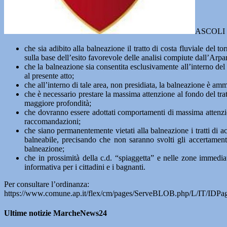
ASCOLI PI
che sia adibito alla balneazione il tratto di costa fluviale d
sulla base dell’esito favorevole delle analisi compiute dall’Arpa
che la balneazione sia consentita esclusivamente all’interno del 
al presente atto;
che all’interno di tale area, non presidiata, la balneazione è a
che è necessario prestare la massima attenzione al fondo del tratt
maggiore profondità;
che dovranno essere adottati comportamenti di massima attenzione
raccomandazioni;
che siano permanentemente vietati alla balneazione i tratti di a
balneabile, precisando che non saranno svolti gli accertamenti
balneazione;
che in prossimità della c.d. “spiaggetta” e nelle zone immedia
informativa per i cittadini e i bagnanti.
Per consultare l’ordinanza:
https://www.comune.ap.it/flex/cm/pages/ServeBLOB.php/L/IT/IDPa
Ultime notizie MarcheNews24