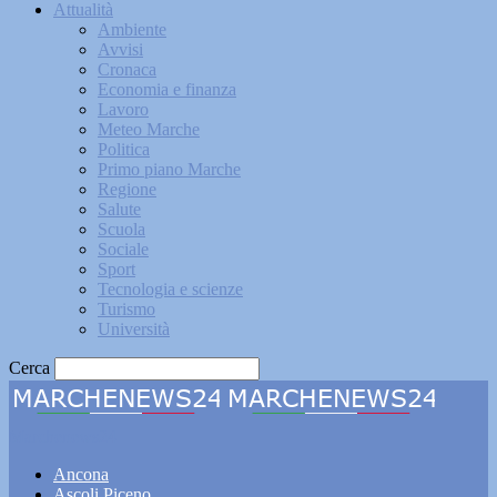
Attualità
Ambiente
Avvisi
Cronaca
Economia e finanza
Lavoro
Meteo Marche
Politica
Primo piano Marche
Regione
Salute
Scuola
Sociale
Sport
Tecnologia e scienze
Turismo
Università
Cerca
Marchenews24
Ancona
Ascoli Piceno