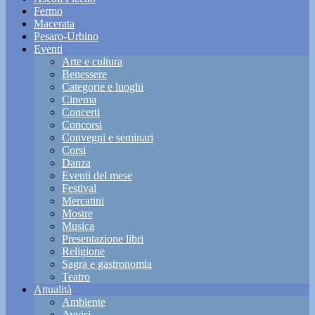
Fermo
Macerata
Pesaro-Urbino
Eventi
Arte e cultura
Benessere
Categorie e luoghi
Cinema
Concerti
Concorsi
Convegni e seminari
Corsi
Danza
Eventi del mese
Festival
Mercatini
Mostre
Musica
Presentazione libri
Religione
Sagra e gastronomia
Teatro
Attualità
Ambiente
Avvisi