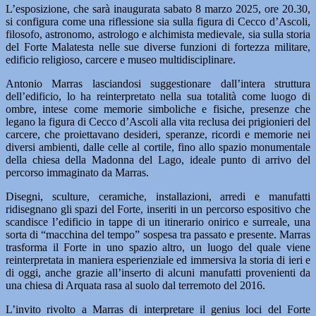
L’esposizione, che sarà inaugurata sabato 8 marzo 2025, ore 20.30,
si configura come una riflessione sia sulla figura di Cecco d’Ascoli,
filosofo, astronomo, astrologo e alchimista medievale, sia sulla storia
del Forte Malatesta nelle sue diverse funzioni di fortezza militare,
edificio religioso, carcere e museo multidisciplinare.
Antonio Marras lasciandosi suggestionare dall’intera struttura
dell’edificio, lo ha reinterpretato nella sua totalità come luogo di
ombre, intese come memorie simboliche e fisiche, presenze che
legano la figura di Cecco d’Ascoli alla vita reclusa dei prigionieri del
carcere, che proiettavano desideri, speranze, ricordi e memorie nei
diversi ambienti, dalle celle al cortile, fino allo spazio monumentale
della chiesa della Madonna del Lago, ideale punto di arrivo del
percorso immaginato da Marras.
Disegni, sculture, ceramiche, installazioni, arredi e manufatti
ridisegnano gli spazi del Forte, inseriti in un percorso espositivo che
scandisce l’edificio in tappe di un itinerario onirico e surreale, una
sorta di “macchina del tempo” sospesa tra passato e presente. Marras
trasforma il Forte in uno spazio altro, un luogo del quale viene
reinterpretata in maniera esperienziale ed immersiva la storia di ieri e
di oggi, anche grazie all’inserto di alcuni manufatti provenienti da
una chiesa di Arquata rasa al suolo dal terremoto del 2016.
L’invito rivolto a Marras di interpretare il genius loci del Forte