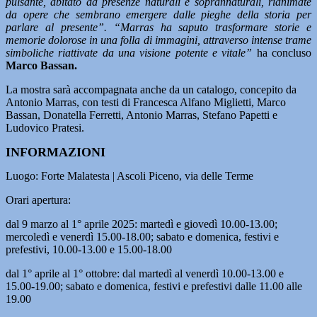
pulsante, abitato da presenze naturali e soprannaturali, rianimate
da opere che sembrano emergere dalle pieghe della storia per
parlare al presente”.
“Marras ha saputo trasformare storie e
memorie dolorose in una folla di immagini, attraverso intense trame
simboliche riattivate da una visione potente e vitale”
ha concluso
Marco Bassan.
La mostra sarà accompagnata anche da un catalogo, concepito da
Antonio Marras, con testi di Francesca Alfano Miglietti, Marco
Bassan, Donatella Ferretti, Antonio Marras, Stefano Papetti e
Ludovico Pratesi.
INFORMAZIONI
Luogo: Forte Malatesta | Ascoli Piceno, via delle Terme
Orari apertura:
dal 9 marzo al 1° aprile 2025: martedì e giovedì 10.00-13.00;
mercoledì e venerdì 15.00-18.00; sabato e domenica, festivi e
prefestivi, 10.00-13.00 e 15.00-18.00
dal 1° aprile al 1° ottobre: dal martedì al venerdì 10.00-13.00 e
15.00-19.00; sabato e domenica, festivi e prefestivi dalle 11.00 alle
19.00