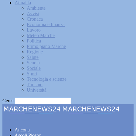
Attualità
Ambiente
Avvisi
Cronaca
Economia e finanza
Lavoro
Meteo Marche
Politica
Primo piano Marche
Regione
Salute
Scuola
Sociale
Sport
Tecnologia e scienze
Turismo
Università
Cerca
Marchenews24
Ancona
Ascoli Piceno