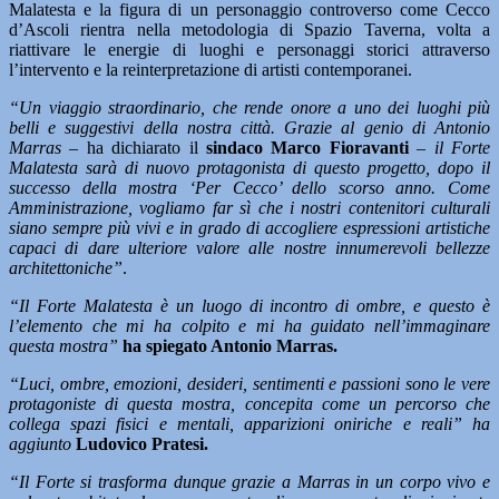
Malatesta e la figura di un personaggio controverso come Cecco
d’Ascoli rientra nella metodologia di Spazio Taverna, volta a
riattivare le energie di luoghi e personaggi storici attraverso
l’intervento e la reinterpretazione di artisti contemporanei.
“Un viaggio straordinario, che rende onore a uno dei luoghi più
belli e suggestivi della nostra città. Grazie al genio di Antonio
Marras –
ha dichiarato il
sindaco Marco Fioravanti
–
il Forte
Malatesta sarà di nuovo protagonista di questo progetto, dopo il
successo della mostra ‘Per Cecco’ dello scorso anno. Come
Amministrazione, vogliamo far sì che i nostri contenitori culturali
siano sempre più vivi e in grado di accogliere espressioni artistiche
capaci di dare ulteriore valore alle nostre innumerevoli bellezze
architettoniche”
.
“Il Forte Malatesta è un luogo di incontro di ombre, e questo è
l’elemento che mi ha colpito e mi ha guidato nell’immaginare
questa mostra”
ha spiegato Antonio Marras.
“Luci, ombre, emozioni, desideri, sentimenti e passioni sono le vere
protagoniste di questa mostra, concepita come un percorso che
collega spazi fisici e mentali, apparizioni oniriche e reali” ha
aggiunto
Ludovico Pratesi.
“Il Forte si trasforma dunque grazie a Marras in un corpo vivo e