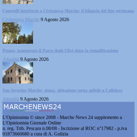
Controlli interforze a Civitanova Marche: il bilancio del fine settimana
Civitanova Marche
9 Agosto 2026
Pesaro, inaugurato il Parco degli Ulivi dopo la riqualificazione
Attualità
9 Agosto 2026
San Severino Marche, sisma: abitazione torna agibile a Colleluce
Attualità
9 Agosto 2026
L'Opinionista © since 2008 - Marche News 24 supplemento a
L'Opinionista Giornale Online
n. reg. Trib. Pescara n.08/08 - Iscrizione al ROC n°17982 - p.iva
01873660680 a cura di A. Gulizia