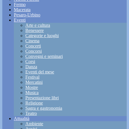
Fermo
Macerata
Pesaro-Urbino
Eventi
Arte e cultura
Benessere
Categorie e luoghi
Cinema
Concerti
Concorsi
Convegni e seminari
Corsi
Danza
Eventi del mese
Festival
Mercatini
Mostre
Musica
Presentazione libri
Religione
Sagra e gastronomia
Teatro
Attualità
Ambiente
Avvisi