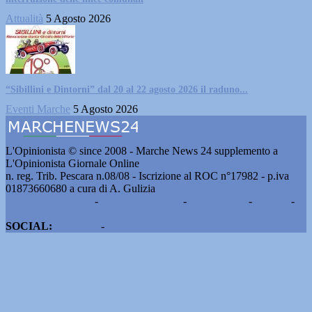
Attualità
5 Agosto 2026
“Sibillini e Dintorni” dal 20 al 22 agosto 2026 il raduno...
Eventi Marche
5 Agosto 2026
L'Opinionista © since 2008 - Marche News 24 supplemento a
L'Opinionista Giornale Online
n. reg. Trib. Pescara n.08/08 - Iscrizione al ROC n°17982 - p.iva
01873660680 a cura di A. Gulizia
Pubblicità e contatti
-
Notizie del giorno
-
Informazioni
-
Privacy
-
Cookie
SOCIAL:
Facebook
-
X