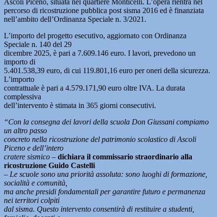
Ascoli Piceno, situata nel quartiere Monticelli. L’opera rientra nel
percorso di ricostruzione pubblica post sisma 2016 ed è finanziata
nell’ambito dell’Ordinanza Speciale n. 3/2021.
L’importo del progetto esecutivo, aggiornato con Ordinanza
Speciale n. 140 del 29
dicembre 2025, è pari a 7.609.146 euro. I lavori, prevedono un
importo di
5.401.538,39 euro, di cui 119.801,16 euro per oneri della sicurezza.
L’importo
contrattuale è pari a 4.579.171,90 euro oltre IVA. La durata
complessiva
dell’intervento è stimata in 365 giorni consecutivi.
“Con la consegna dei lavori della scuola Don Giussani compiamo
un altro passo
concreto nella ricostruzione del patrimonio scolastico di Ascoli
Piceno e dell’intero
cratere sismico –
dichiara il commissario straordinario alla
ricostruzione Guido Castelli
–
Le scuole sono una priorità assoluta: sono luoghi di formazione,
socialità e comunità,
ma anche presidi fondamentali per garantire futuro e permanenza
nei territori colpiti
dal sisma. Questo intervento consentirà di restituire a studenti,