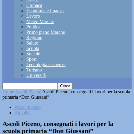
Cronaca
Economia e finanza
Lavoro
Meteo Marche
Politica
Primo piano Marche
Regione
Salute
Scuola
Sociale
Sport
Tecnologia e scienze
Turismo
Università
Home
Ascoli Piceno
Ascoli Piceno, consegnati i lavori per la scuola
primaria “Don Giussani”
Ascoli Piceno
Attualità
Ascoli Piceno, consegnati i lavori per la
scuola primaria “Don Giussani”