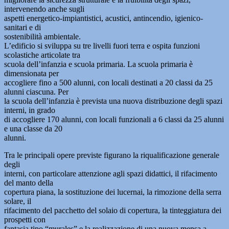
intervenendo anche sugli
aspetti energetico-impiantistici, acustici, antincendio, igienico-
sanitari e di
sostenibilità ambientale.
L’edificio si sviluppa su tre livelli fuori terra e ospita funzioni
scolastiche articolate tra
scuola dell’infanzia e scuola primaria. La scuola primaria è
dimensionata per
accogliere fino a 500 alunni, con locali destinati a 20 classi da 25
alunni ciascuna. Per
la scuola dell’infanzia è prevista una nuova distribuzione degli spazi
interni, in grado
di accogliere 170 alunni, con locali funzionali a 6 classi da 25 alunni
e una classe da 20
alunni.
Tra le principali opere previste figurano la riqualificazione generale
degli
interni, con particolare attenzione agli spazi didattici, il rifacimento
del manto della
copertura piana, la sostituzione dei lucernai, la rimozione della serra
solare, il
rifacimento del pacchetto del solaio di copertura, la tinteggiatura dei
prospetti con
fantasia tipo “murales” e la realizzazione di una nuova mensa a