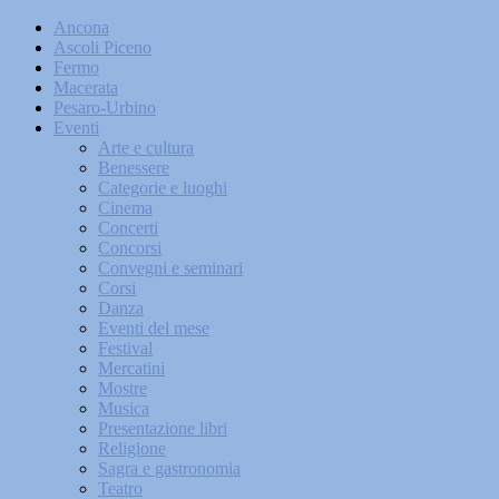
Ancona
Ascoli Piceno
Fermo
Macerata
Pesaro-Urbino
Eventi
Arte e cultura
Benessere
Categorie e luoghi
Cinema
Concerti
Concorsi
Convegni e seminari
Corsi
Danza
Eventi del mese
Festival
Mercatini
Mostre
Musica
Presentazione libri
Religione
Sagra e gastronomia
Teatro