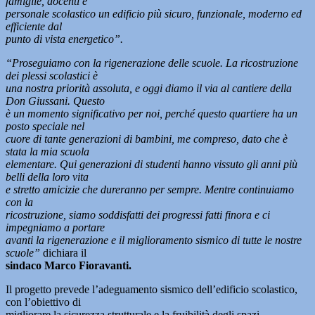
famiglie, docenti e
personale scolastico un edificio più sicuro, funzionale, moderno ed
efficiente dal
punto di vista energetico”.
“Proseguiamo con la rigenerazione delle scuole. La ricostruzione
dei plessi scolastici è
una nostra priorità assoluta, e oggi diamo il via al cantiere della
Don Giussani. Questo
è un momento significativo per noi, perché questo quartiere ha un
posto speciale nel
cuore di tante generazioni di bambini, me compreso, dato che è
stata la mia scuola
elementare. Qui generazioni di studenti hanno vissuto gli anni più
belli della loro vita
e stretto amicizie che dureranno per sempre. Mentre continuiamo
con la
ricostruzione, siamo soddisfatti dei progressi fatti finora e ci
impegniamo a portare
avanti la rigenerazione e il miglioramento sismico di tutte le nostre
scuole”
dichiara il
sindaco Marco Fioravanti.
Il progetto prevede l’adeguamento sismico dell’edificio scolastico,
con l’obiettivo di
migliorare la sicurezza strutturale e la fruibilità degli spazi,