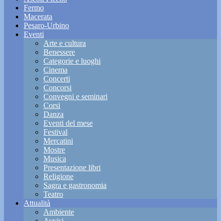
Fermo
Macerata
Pesaro-Urbino
Eventi
Arte e cultura
Benessere
Categorie e luoghi
Cinema
Concerti
Concorsi
Convegni e seminari
Corsi
Danza
Eventi del mese
Festival
Mercatini
Mostre
Musica
Presentazione libri
Religione
Sagra e gastronomia
Teatro
Attualità
Ambiente
Avvisi