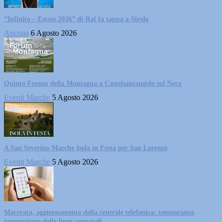
“Infinito – Estate 2026” di Raf fa tappa a Sirolo
Ancona
6 Agosto 2026
Quinto Forum della Montagna a Castelsantangelo sul Nera
Eventi Marche
5 Agosto 2026
A San Severino Marche Isola in Festa per San Lorenzo
Eventi Marche
5 Agosto 2026
Macerata, aggiornamento della centrale telefonica: temporanea
interruzione delle linee comunali