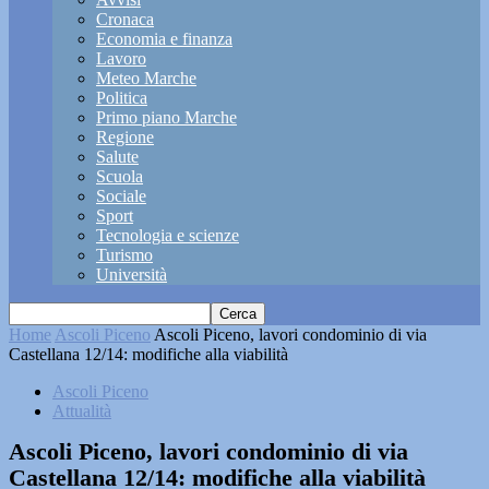
Cronaca
Economia e finanza
Lavoro
Meteo Marche
Politica
Primo piano Marche
Regione
Salute
Scuola
Sociale
Sport
Tecnologia e scienze
Turismo
Università
Home
Ascoli Piceno
Ascoli Piceno, lavori condominio di via
Castellana 12/14: modifiche alla viabilità
Ascoli Piceno
Attualità
Ascoli Piceno, lavori condominio di via
Castellana 12/14: modifiche alla viabilità