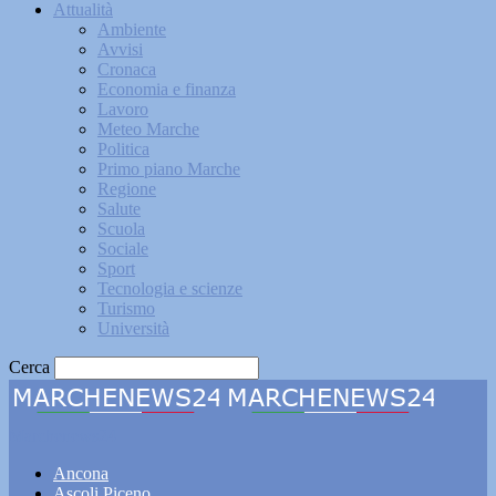
Attualità
Ambiente
Avvisi
Cronaca
Economia e finanza
Lavoro
Meteo Marche
Politica
Primo piano Marche
Regione
Salute
Scuola
Sociale
Sport
Tecnologia e scienze
Turismo
Università
Cerca
Marchenews24
Ancona
Ascoli Piceno