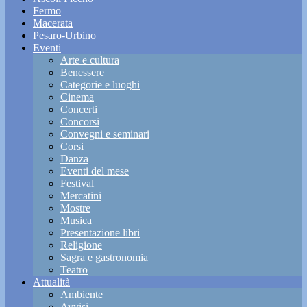
Fermo
Macerata
Pesaro-Urbino
Eventi
Arte e cultura
Benessere
Categorie e luoghi
Cinema
Concerti
Concorsi
Convegni e seminari
Corsi
Danza
Eventi del mese
Festival
Mercatini
Mostre
Musica
Presentazione libri
Religione
Sagra e gastronomia
Teatro
Attualità
Ambiente
Avvisi