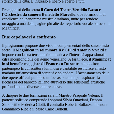
storico della città. L’ingresso è libero e aperto a tutti.
Protagonisti della serata
il Coro del Teatro Ventidio Basso e
l’Orchestra da camera Benedetto Marcello
, due formazioni di
eccellenza del panorama musicale italiano, unite per rendere
omaggio a una delle pagine più alte del repertorio vocale barocco: il
Magnificat.
Due capolavori a confronto
Il programma propone due visioni complementari dello stesso testo
sacro. Il
Magnificat in sol minore RV 610 di Antonio Vivaldi
si
impone con la sua tensione drammatica e l’intensità appassionata,
cifra inconfondibile del genio veneziano. A fargli eco,
il Magnificat
in si bemolle maggiore di Francesco Durante
, compositore
partenopeo la cui scrittura luminosa e cantabile restituisce al testo
mariano un’atmosfera di serenità e splendore. L’accostamento delle
due opere offre al pubblico un’occasione rara per esplorare la
ricchezza del barocco italiano attraverso due sensibilità artistiche
profondamente diverse eppure coeve.
A dirigere le due formazioni sarà il Maestro Pasquale Veleno. Il
parterre solistico comprende i soprani Silvia Ottaviani, Debora
Simonetti e Federica Ciotti, il contralto Roberta Sollazzo, il tenore
Gianmarco Ripa e il basso Carlo Bonelli.