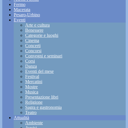
Fermo
Macerata
Pesaro-Urbino
Eventi
Arte e cultura
Benessere
Categorie e luoghi
Cinema
Concerti
Concorsi
Convegni e seminari
Corsi
Danza
Eventi del mese
Festival
Mercatini
Mostre
Musica
Presentazione libri
Religione
Sagra e gastronomia
Teatro
Attualità
Ambiente
Avvisi