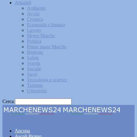
Attualità
Ambiente
Avvisi
Cronaca
Economia e finanza
Lavoro
Meteo Marche
Politica
Primo piano Marche
Regione
Salute
Scuola
Sociale
Sport
Tecnologia e scienze
Turismo
Università
Cerca
Marchenews24
Ancona
Ascoli Piceno