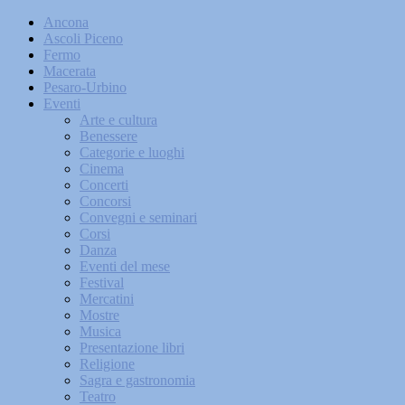
Ancona
Ascoli Piceno
Fermo
Macerata
Pesaro-Urbino
Eventi
Arte e cultura
Benessere
Categorie e luoghi
Cinema
Concerti
Concorsi
Convegni e seminari
Corsi
Danza
Eventi del mese
Festival
Mercatini
Mostre
Musica
Presentazione libri
Religione
Sagra e gastronomia
Teatro