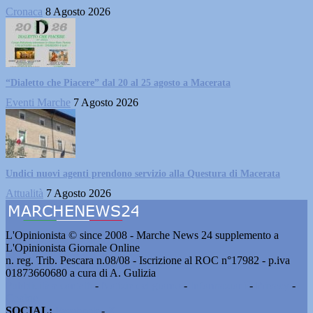
Cronaca
8 Agosto 2026
“Dialetto che Piacere” dal 20 al 25 agosto a Macerata
Eventi Marche
7 Agosto 2026
Undici nuovi agenti prendono servizio alla Questura di Macerata
Attualità
7 Agosto 2026
L'Opinionista © since 2008 - Marche News 24 supplemento a
L'Opinionista Giornale Online
n. reg. Trib. Pescara n.08/08 - Iscrizione al ROC n°17982 - p.iva
01873660680 a cura di A. Gulizia
Pubblicità e contatti
-
Notizie del giorno
-
Informazioni
-
Privacy
-
Cookie
SOCIAL:
Facebook
-
X