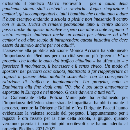
dichiarato il Sindaco Marco Fioravanti –
poi a causa della
pandemia siamo stati costretti a rinviarla. Voglio ringraziare i
genitori, gli accompagnatori e tutti i bambini che continuano a dare
il buon esempio andando a scuola a piedi e non intasando il centro
con le auto. L’idea di rendere pedonabile tutto il centro storico
passa anche da queste iniziative e spero che altre scuole seguano il
vostro esempio. Indiremo anche un bando per chiedere ad altri
genitori e ad altre scuole di intraprendere questa iniziativa che deve
essere da stimolo anche per noi adulti”.
L’assessore alla pubblica istruzione Monica Acciarri ha sottolineato
l’importanza del Piedibus per una città sempre più ‘green’: “
E’ un
progetto che toglie le auto dal traffico cittadino
– ha affermato –
e
favorisce il movimento, il benessere e il senso civico. Un modo di
spostarsi nei percorsi casa-scuola, finalizzato a far riappropriare ai
ragazzi il piacere della mobilità sostenibile, con la conseguente
riduzione di traffico e inquinamento. Un progetto, nato in
Danimarca alla fine degli anni ’70, che è poi stato ampiamente
esportato in Europa e nel mondo. Grazie davvero a tutti voi”.
La Comandante della Polizia Municipale ha sottolineato poi
l’importanza dell’educazione stradale impartita ai bambini durante il
percorso, mentre la Dirigente Bellini e l’ex Dirigente Pacetti hanno
evidenziato la valenza sociale del progetto. L’appuntamento per i
ragazzi è ora fissato per la fine della scuola, a giugno, quando
verranno premiati i bambini più meritevoli che hanno aderito al
progetto Piedibus 2021-2022.