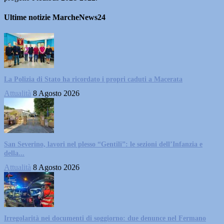
Ultime notizie MarcheNews24
La Polizia di Stato ha ricordato i propri caduti a Macerata
Attualità
8 Agosto 2026
San Severino, lavori nel plesso “Gentili”: le sezioni dell’Infanzia e
della...
Attualità
8 Agosto 2026
Irregolarità nei documenti di soggiorno: due denunce nel Fermano