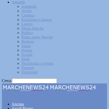
Attualità
Ambiente
Avvisi
Cronaca
Economia e finanza
Lavoro
Meteo Marche
Politica
Primo piano Marche
Regione
Salute
Scuola
Sociale
Sport
Tecnologia e scienze
Turismo
Università
Cerca
Marchenews24
Ancona
Ascoli Piceno