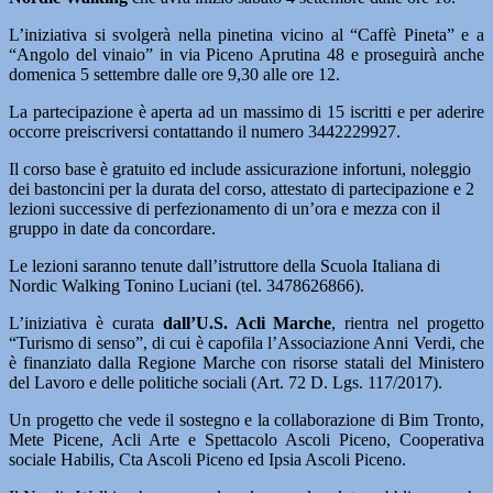
L’iniziativa si svolgerà nella pinetina vicino al “Caffè Pineta” e a
“Angolo del vinaio” in via Piceno Aprutina 48 e proseguirà anche
domenica 5 settembre dalle ore 9,30 alle ore 12.
La partecipazione è aperta ad un massimo di 15 iscritti e per aderire
occorre preiscriversi contattando il numero 3442229927.
Il corso base è gratuito ed include assicurazione infortuni, noleggio
dei bastoncini per la durata del corso, attestato di partecipazione e 2
lezioni successive di perfezionamento di un’ora e mezza con il
gruppo in date da concordare.
Le lezioni saranno tenute dall’istruttore della Scuola Italiana di
Nordic Walking Tonino Luciani (tel. 3478626866).
L’iniziativa è curata
dall’U.S. Acli Marche
, rientra nel progetto
“Turismo di senso”, di cui è capofila l’Associazione Anni Verdi, che
è finanziato dalla Regione Marche con risorse statali del Ministero
del Lavoro e delle politiche sociali (Art. 72 D. Lgs. 117/2017).
Un progetto che vede il sostegno e la collaborazione di Bim Tronto,
Mete Picene, Acli Arte e Spettacolo Ascoli Piceno, Cooperativa
sociale Habilis, Cta Ascoli Piceno ed Ipsia Ascoli Piceno.