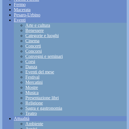
Fermo
Macerata
Pesaro-Urbino
Eventi
Arte e cultura
Benessere
Categorie e luoghi
Cinema
Concerti
Concorsi
Convegni e seminari
Corsi
Danza
Eventi del mese
Festival
Mercatini
Mostre
Musica
Presentazione libri
Religione
Sagra e gastronomia
Teatro
Attualità
Ambiente
Avvisi