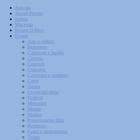
Ancona
Ascoli Piceno
Fermo
Macerata
Pesaro-Urbino
Eventi
Arte e cultura
Benessere
Categorie e luoghi
Cinema
Concerti
Concorsi
Convegni e seminari
Corsi
Danza
Eventi del mese
Festival
Mercatini
Mostre
Musica
Presentazione libri
Religione
Sagra e gastronomia
Teatro