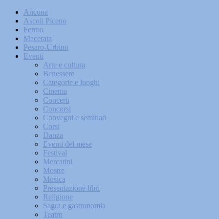
Ancona
Ascoli Piceno
Fermo
Macerata
Pesaro-Urbino
Eventi
Arte e cultura
Benessere
Categorie e luoghi
Cinema
Concerti
Concorsi
Convegni e seminari
Corsi
Danza
Eventi del mese
Festival
Mercatini
Mostre
Musica
Presentazione libri
Religione
Sagra e gastronomia
Teatro