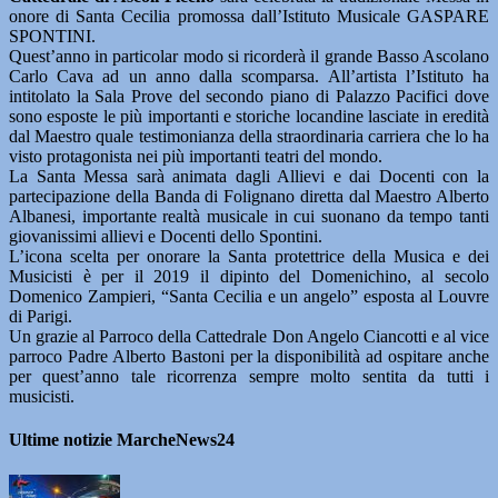
onore di Santa Cecilia promossa dall’Istituto Musicale GASPARE
SPONTINI.
Quest’anno in particolar modo si ricorderà il grande Basso Ascolano
Carlo Cava ad un anno dalla scomparsa. All’artista l’Istituto ha
intitolato la Sala Prove del secondo piano di Palazzo Pacifici dove
sono esposte le più importanti e storiche locandine lasciate in eredità
dal Maestro quale testimonianza della straordinaria carriera che lo ha
visto protagonista nei più importanti teatri del mondo.
La Santa Messa sarà animata dagli Allievi e dai Docenti con la
partecipazione della Banda di Folignano diretta dal Maestro Alberto
Albanesi, importante realtà musicale in cui suonano da tempo tanti
giovanissimi allievi e Docenti dello Spontini.
L’icona scelta per onorare la Santa protettrice della Musica e dei
Musicisti è per il 2019 il dipinto del Domenichino, al secolo
Domenico Zampieri, “Santa Cecilia e un angelo” esposta al Louvre
di Parigi.
Un grazie al Parroco della Cattedrale Don Angelo Ciancotti e al vice
parroco Padre Alberto Bastoni per la disponibilità ad ospitare anche
per quest’anno tale ricorrenza sempre molto sentita da tutti i
musicisti.
Ultime notizie MarcheNews24