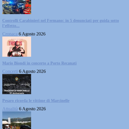
Controlli Carabinieri nel Fermano: in 5 denunciati per guida sotto
l’effetto...
Cronaca
6 Agosto 2026
Mario Biondi in concerto a Porto Recanati
Concerti
6 Agosto 2026
Pesaro ricorda le vittime di Marcinelle
Attualità
6 Agosto 2026