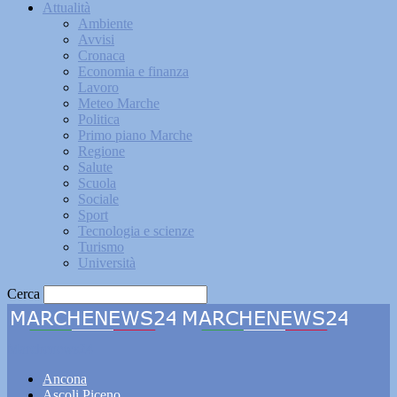
Attualità
Ambiente
Avvisi
Cronaca
Economia e finanza
Lavoro
Meteo Marche
Politica
Primo piano Marche
Regione
Salute
Scuola
Sociale
Sport
Tecnologia e scienze
Turismo
Università
Cerca
Marchenews24
Ancona
Ascoli Piceno