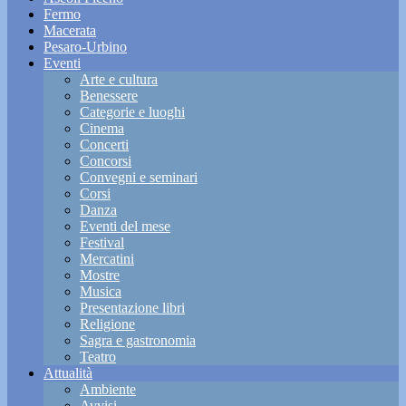
Fermo
Macerata
Pesaro-Urbino
Eventi
Arte e cultura
Benessere
Categorie e luoghi
Cinema
Concerti
Concorsi
Convegni e seminari
Corsi
Danza
Eventi del mese
Festival
Mercatini
Mostre
Musica
Presentazione libri
Religione
Sagra e gastronomia
Teatro
Attualità
Ambiente
Avvisi