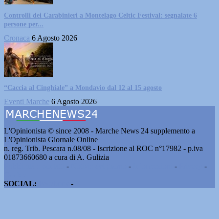
Controlli dei Carabinieri a Montelago Celtic Festival: segnalate 6
persone per...
Cronaca
6 Agosto 2026
“Caccia al Cinghiale” a Mondavio dal 12 al 15 agosto
Eventi Marche
6 Agosto 2026
L'Opinionista © since 2008 - Marche News 24 supplemento a
L'Opinionista Giornale Online
n. reg. Trib. Pescara n.08/08 - Iscrizione al ROC n°17982 - p.iva
01873660680 a cura di A. Gulizia
Pubblicità e contatti
-
Notizie del giorno
-
Informazioni
-
Privacy
-
Cookie
SOCIAL:
Facebook
-
X