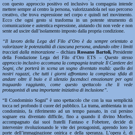
con questo approccio positivo ed inclusivo la compagnia intende
mettere sempre al centro la persona, valorizzandola nel suo percorso
creativo, che trova espressione nel corpo e quindi nel movimento.
Ecco che ogni gesto si trasforma in un potente strumento di
comunicazione e autentica espressione, aiutando chi non vede e non
sente ad uscire dall’isolamento imposto dalla propria condizione.
“Il lavoro della Lega del Filo d’Oro è da sempre orientato a
valorizzare le potenzialità di ciascuna persona, andando oltre i limiti
tracciati dalla minorazione –
dichiara
Rossano Bartoli,
Presidente
della Fondazione Lega del Filo d’Oro ETS –
Questo stesso
approccio inclusivo accomuna la compagnia teatrale Il Cantiere dei
Sogni, che porterà in scena un sogno diventato realtà: quello dei
nostri ragazzi, che tutti i giorni affrontano la complessa sfida di
andare oltre il buio e il silenzio facendoci emozionare per ogni
traguardo raggiunto, come questo spettacolo che li vede
protagonisti di una importante iniziativa di inclusione”.
“Il Condominio Sogni” è uno spettacolo che con la sua semplicità
tocca nel profondo il cuore del pubblico. La trama, ambientata in un
condominio, fa riferimento ad un tempo passato, in cui persino
sognare era diventato difficile, fino a quando il divino Morfeo,
accompagnato dai suoi fratelli Fantaso e Fobetore, decide di
intervenire rivoluzionando le vite dei protagonisti, aprendo loro le
porte dell’immaginazione onirica e della speranza. L’opera è, di