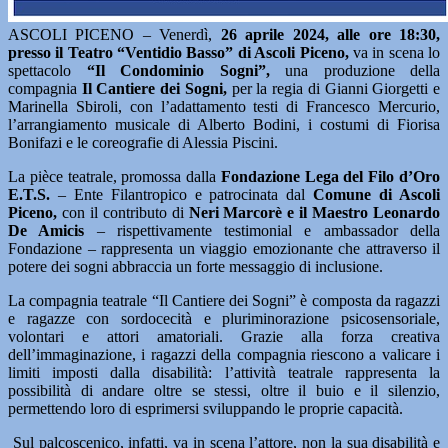
ASCOLI PICENO – Venerdì,
26 aprile 2024, alle ore 18:30,
presso il Teatro “Ventidio Basso” di Ascoli Piceno,
va in scena lo
spettacolo
“Il Condominio Sogni”,
una produzione della
compagnia
Il Cantiere dei Sogni,
per la regia di Gianni Giorgetti e
Marinella Sbiroli, con l’adattamento testi di Francesco Mercurio,
l’arrangiamento musicale di Alberto Bodini, i costumi di Fiorisa
Bonifazi e le coreografie di Alessia Piscini.
La pièce teatrale, promossa dalla
Fondazione Lega del Filo d’Oro
E.T.S.
– Ente Filantropico e patrocinata dal
Comune di Ascoli
Piceno,
con il contributo di
Neri Marcorè e il Maestro Leonardo
De Amicis
– rispettivamente testimonial e ambassador della
Fondazione – rappresenta un viaggio emozionante che attraverso il
potere dei sogni abbraccia un forte messaggio di inclusione.
La compagnia teatrale “Il Cantiere dei Sogni” è composta da ragazzi
e ragazze con sordocecità e pluriminorazione psicosensoriale,
volontari e attori amatoriali. Grazie alla forza creativa
dell’immaginazione, i ragazzi della compagnia riescono a valicare i
limiti imposti dalla disabilità: l’attività teatrale rappresenta la
possibilità di andare oltre se stessi, oltre il buio e il silenzio,
permettendo loro di esprimersi sviluppando le proprie capacità.
Sul palcoscenico, infatti, va in scena l’attore, non la sua disabilità e