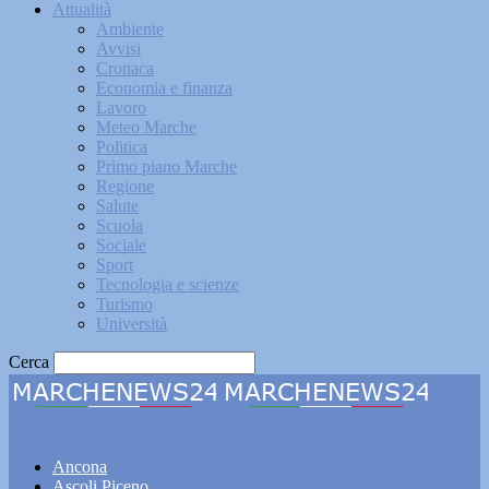
Attualità
Ambiente
Avvisi
Cronaca
Economia e finanza
Lavoro
Meteo Marche
Politica
Primo piano Marche
Regione
Salute
Scuola
Sociale
Sport
Tecnologia e scienze
Turismo
Università
Cerca
Marchenews24
Ancona
Ascoli Piceno