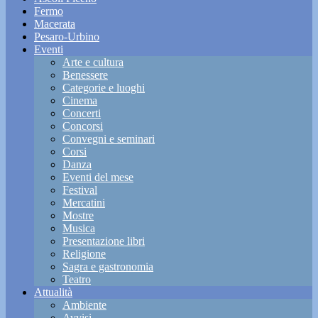
Fermo
Macerata
Pesaro-Urbino
Eventi
Arte e cultura
Benessere
Categorie e luoghi
Cinema
Concerti
Concorsi
Convegni e seminari
Corsi
Danza
Eventi del mese
Festival
Mercatini
Mostre
Musica
Presentazione libri
Religione
Sagra e gastronomia
Teatro
Attualità
Ambiente
Avvisi