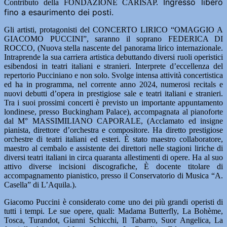
Ingresso libero
Contributo della FONDAZIONE CARISAP.
fino a esaurimento dei posti.
Gli artisti, protagonisti del CONCERTO LIRICO “OMAGGIO A
GIACOMO PUCCINI”, saranno il soprano FEDERICA DI
ROCCO, (Nuova stella nascente del panorama lirico internazionale.
Intraprende la sua carriera artistica debuttando diversi ruoli operistici
esibendosi in teatri italiani e stranieri. Interprete d’eccellenza del
repertorio Pucciniano e non solo. Svolge intensa attività concertistica
ed ha in programma, nel corrente anno 2024, numerosi recitals e
nuovi debutti d’opera in prestigiose sale e teatri italiani e stranieri.
Tra i suoi prossimi concerti è previsto un importante appuntamento
londinese, presso Buckingham Palace), accompagnata al pianoforte
dal M° MASSIMILIANO CAPORALE, (Acclamato ed insigne
pianista, direttore d’orchestra e compositore. Ha diretto prestigiose
orchestre di teatri italiani ed esteri. È stato maestro collaboratore,
maestro al cembalo e assistente dei direttori nelle stagioni liriche di
diversi teatri italiani in circa quaranta allestimenti di opere. Ha al suo
attivo diverse incisioni discografiche, È docente titolare di
accompagnamento pianistico, presso il Conservatorio di Musica “A.
Casella” di L’Aquila.).
Giacomo Puccini è considerato come uno dei più grandi operisti di
tutti i tempi. Le sue opere, quali: Madama Butterfly, La Bohème,
Tosca, Turandot, Gianni Schicchi, Il Tabarro, Suor Angelica, La