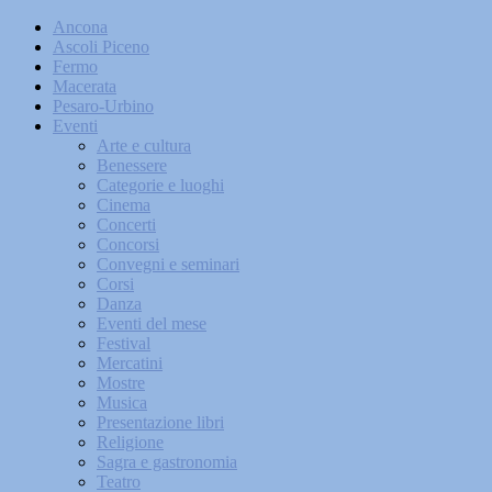
Ancona
Ascoli Piceno
Fermo
Macerata
Pesaro-Urbino
Eventi
Arte e cultura
Benessere
Categorie e luoghi
Cinema
Concerti
Concorsi
Convegni e seminari
Corsi
Danza
Eventi del mese
Festival
Mercatini
Mostre
Musica
Presentazione libri
Religione
Sagra e gastronomia
Teatro