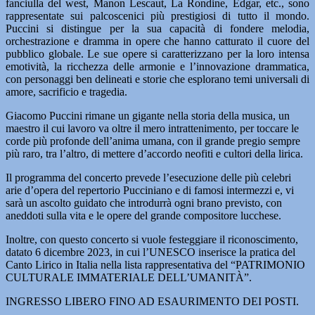
fanciulla del west, Manon Lescaut, La Rondine, Edgar, etc., sono
rappresentate sui palcoscenici più prestigiosi di tutto il mondo.
Puccini si distingue per la sua capacità di fondere melodia,
orchestrazione e dramma in opere che hanno catturato il cuore del
pubblico globale. Le sue opere si caratterizzano per la loro intensa
emotività, la ricchezza delle armonie e l’innovazione drammatica,
con personaggi ben delineati e storie che esplorano temi universali di
amore, sacrificio e tragedia.
Giacomo Puccini rimane un gigante nella storia della musica, un
maestro il cui lavoro va oltre il mero intrattenimento, per toccare le
corde più profonde dell’anima umana, con il grande pregio sempre
più raro, tra l’altro, di mettere d’accordo neofiti e cultori della lirica.
Il programma del concerto prevede l’esecuzione delle più celebri
arie d’opera del repertorio Pucciniano e di famosi intermezzi e, vi
sarà un ascolto guidato che introdurrà ogni brano previsto, con
aneddoti sulla vita e le opere del grande compositore lucchese.
Inoltre, con questo concerto si vuole festeggiare il riconoscimento,
datato 6 dicembre 2023, in cui l’UNESCO inserisce la pratica del
Canto Lirico in Italia nella lista rappresentativa del “PATRIMONIO
CULTURALE IMMATERIALE DELL’UMANITÀ”.
INGRESSO LIBERO FINO AD ESAURIMENTO DEI POSTI.