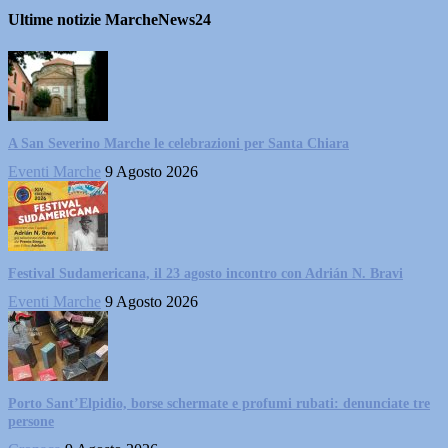
Ultime notizie MarcheNews24
A San Severino Marche le celebrazioni per Santa Chiara
Eventi Marche
9 Agosto 2026
Festival Sudamericana, il 23 agosto incontro con Adrián N. Bravi
Eventi Marche
9 Agosto 2026
Porto Sant’Elpidio, borse schermate e profumi rubati: denunciate tre
persone