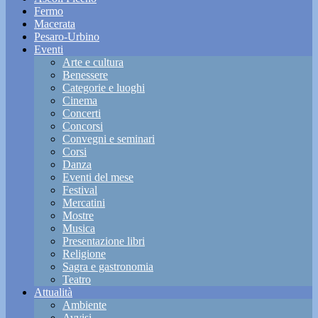
Fermo
Macerata
Pesaro-Urbino
Eventi
Arte e cultura
Benessere
Categorie e luoghi
Cinema
Concerti
Concorsi
Convegni e seminari
Corsi
Danza
Eventi del mese
Festival
Mercatini
Mostre
Musica
Presentazione libri
Religione
Sagra e gastronomia
Teatro
Attualità
Ambiente
Avvisi