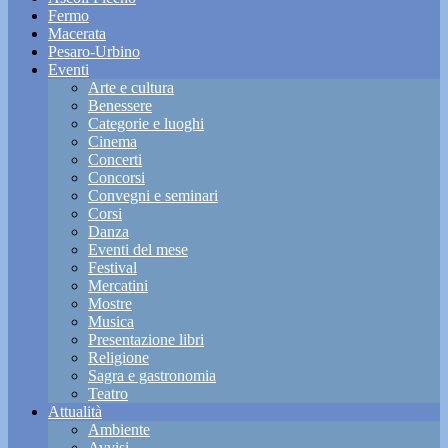
Fermo
Macerata
Pesaro-Urbino
Eventi
Arte e cultura
Benessere
Categorie e luoghi
Cinema
Concerti
Concorsi
Convegni e seminari
Corsi
Danza
Eventi del mese
Festival
Mercatini
Mostre
Musica
Presentazione libri
Religione
Sagra e gastronomia
Teatro
Attualità
Ambiente
Avvisi