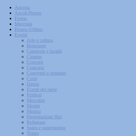
Ancona
Ascoli Piceno
Fermo
Macerata
Pesaro-Urbino
Eventi
Arte e cultura
Benessere
Categorie e luoghi
Cinema
Concerti
Concorsi
Convegni e seminari
Corsi
Danza
Eventi del mese
Festival
Mercatini
Mostre
Musica
Presentazione libri
Religione
Sagra e gastronomia
Teatro