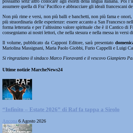
possiamo senz’altro collocare agli esordi della lingua italiana. Poi l
assumere quella di Fra’ Pacifico e abbracciare gli ideali francescani de
Non più rime e versi, non più balli e banchetti, non più fama e onori, m
più straordinaria delle esperienze: essere accanto a San Francesco nel
forma letteraria e per l’altissimo valore spirituale che è il Cantico di
consegniamo ai nostri lettori, che nella stesura e nella messa in versi
Il volume, pubblicato da Capponi Editore, sarà presentato
domenica
Mariolina Massignani, Maria Paolo Giobbi, Furio Cappelli e Luigi Cant
Si ringraziano il sindaco Marco Fioravanti e il vescovo Gianpiero Pal
Ultime notizie MarcheNews24
“Infinito – Estate 2026” di Raf fa tappa a Sirolo
Ancona
6 Agosto 2026