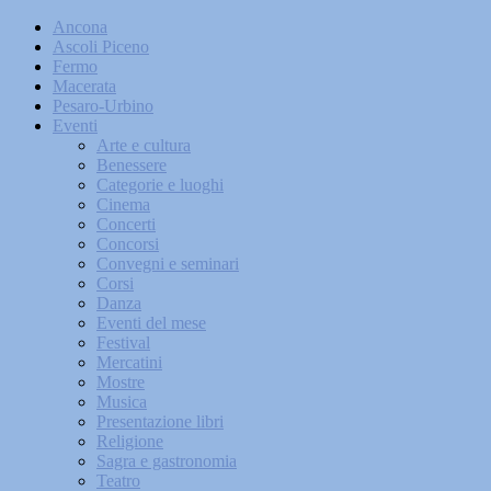
Ancona
Ascoli Piceno
Fermo
Macerata
Pesaro-Urbino
Eventi
Arte e cultura
Benessere
Categorie e luoghi
Cinema
Concerti
Concorsi
Convegni e seminari
Corsi
Danza
Eventi del mese
Festival
Mercatini
Mostre
Musica
Presentazione libri
Religione
Sagra e gastronomia
Teatro