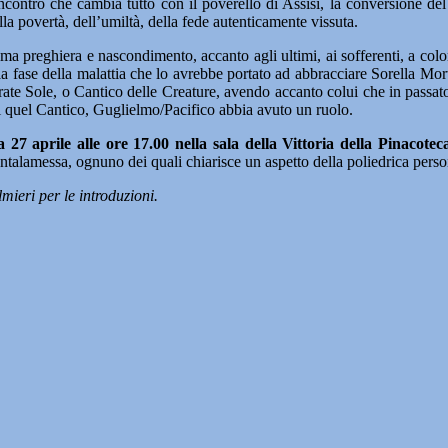
’incontro che cambia tutto con il poverello di Assisi, la conversione de
lla povertà, dell’umiltà, della fede autenticamente vissuta.
a preghiera e nascondimento, accanto agli ultimi, ai sofferenti, a coloro
la fase della malattia che lo avrebbe portato ad abbracciare Sorella Mo
 Frate Sole, o Cantico delle Creature, avendo accanto colui che in passato
 di quel Cantico, Guglielmo/Pacifico abbia avuto un ruolo.
 27 aprile alle ore 17.00 nella sala della Vittoria della Pinacotec
alamessa, ognuno dei quali chiarisce un aspetto della poliedrica perso
mieri per le introduzioni.