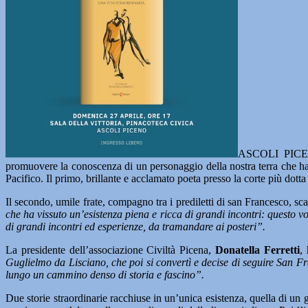
ASCOLI PICENO
promuovere la conoscenza di un personaggio della nostra terra che ha r
Pacifico. Il primo, brillante e acclamato poeta presso la corte più dot
Il secondo, umile frate, compagno tra i prediletti di san Francesco, sc
che ha vissuto un’esistenza piena e ricca di grandi incontri: questo v
di grandi incontri ed esperienze, da tramandare ai posteri”.
La presidente dell’associazione Civiltà Picena,
Donatella Ferretti
,
Guglielmo da Lisciano, che poi si convertì e decise di seguire San F
lungo un cammino denso di storia e fascino”.
Due storie straordinarie racchiuse in un’unica esistenza, quella di un 