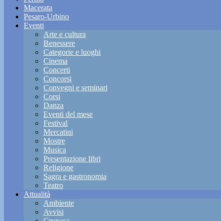
Macerata
Pesaro-Urbino
Eventi
Arte e cultura
Benessere
Categorie e luoghi
Cinema
Concerti
Concorsi
Convegni e seminari
Corsi
Danza
Eventi del mese
Festival
Mercatini
Mostre
Musica
Presentazione libri
Religione
Sagra e gastronomia
Teatro
Attualità
Ambiente
Avvisi
Cronaca