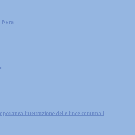
l Nera
zo
mporanea interruzione delle linee comunali