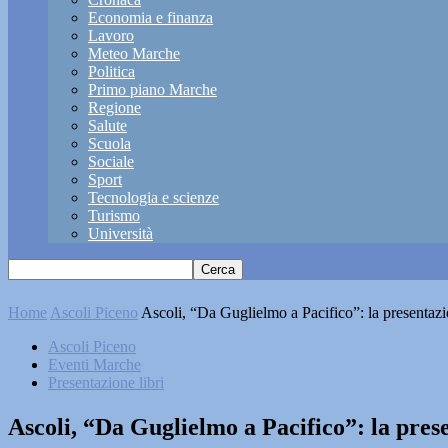
Economia e finanza
Lavoro
Meteo Marche
Politica
Primo piano Marche
Regione
Salute
Scuola
Sociale
Sport
Tecnologia e scienze
Turismo
Università
Home
Ascoli Piceno
Ascoli, “Da Guglielmo a Pacifico”: la presentazio
Ascoli Piceno
Eventi Marche
Presentazione libri
Ascoli, “Da Guglielmo a Pacifico”: la prese