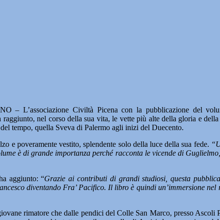
 – L’associazione Civiltà Picena con la pubblicazione del vo
aggiunto, nel corso della sua vita, le vette più alte della gloria e dell
ta del tempo, quella Sveva di Palermo agli inizi del Duecento.
alzo e poveramente vestito, splendente solo della luce della sua fede.
“U
olume è di grande importanza perché racconta le vicende di Guglielmo, po
 ha aggiunto: “
Grazie ai contributi di grandi studiosi, questa pubblic
rancesco diventando Fra’ Pacifico. Il libro è quindi un’immersione nel 
giovane rimatore che dalle pendici del Colle San Marco, presso Ascoli Pice