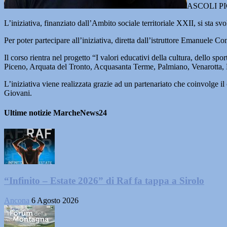
ASCOLI PICEN
L’iniziativa, finanziato dall’Ambito sociale territoriale XXII, si sta s
Per poter partecipare all’iniziativa, diretta dall’istruttore Emanuele C
Il corso rientra nel progetto “I valori educativi della cultura, dello sp
Piceno, Arquata del Tronto, Acquasanta Terme, Palmiano, Venarotta,
L’iniziativa viene realizzata grazie ad un partenariato che coinvolge
Giovani.
Ultime notizie MarcheNews24
“Infinito – Estate 2026” di Raf fa tappa a Sirolo
Ancona
6 Agosto 2026