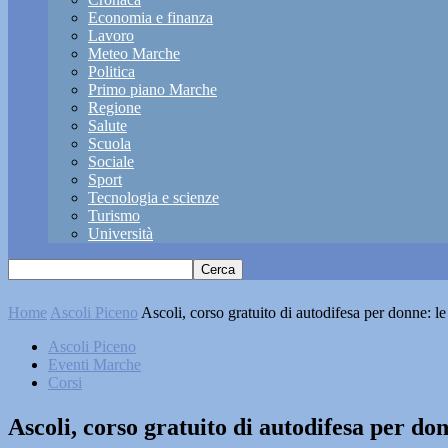
Economia e finanza
Lavoro
Meteo Marche
Politica
Primo piano Marche
Regione
Salute
Scuola
Sociale
Sport
Tecnologia e scienze
Turismo
Università
Home
Ascoli Piceno
Ascoli, corso gratuito di autodifesa per donne: le 
Ascoli Piceno
Eventi Marche
Corsi
Ascoli, corso gratuito di autodifesa per don