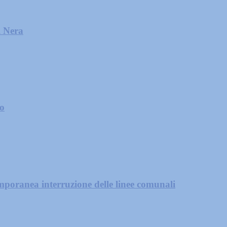
l Nera
zo
mporanea interruzione delle linee comunali