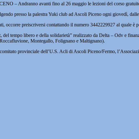
O – Andranno avanti fino al 26 maggio le lezioni del corso gratuito 
volgendo presso la palestra Yuki club ad Ascoli Piceno ogni giovedì, dalle
onti, occorre preiscriversi contattando il numero 3442229927 al quale è po
ort, del tempo libero e della solidarietà” realizzato da Delta – Odv e fin
 Roccafluvione, Montegallo, Folignano e Maltignano).
 il comitato provinciale dell’U.S. Acli di Ascoli Piceno/Fermo, l’Assoc