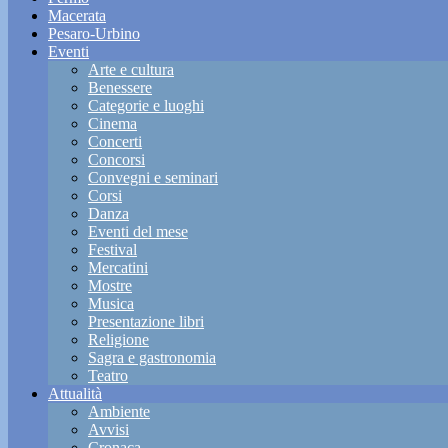
Macerata
Pesaro-Urbino
Eventi
Arte e cultura
Benessere
Categorie e luoghi
Cinema
Concerti
Concorsi
Convegni e seminari
Corsi
Danza
Eventi del mese
Festival
Mercatini
Mostre
Musica
Presentazione libri
Religione
Sagra e gastronomia
Teatro
Attualità
Ambiente
Avvisi
Cronaca