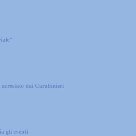
iale”
 arrestato dai Carabinieri
a gli eventi