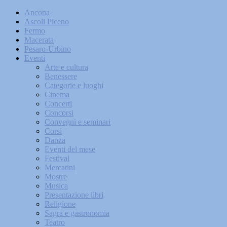
Ancona
Ascoli Piceno
Fermo
Macerata
Pesaro-Urbino
Eventi
Arte e cultura
Benessere
Categorie e luoghi
Cinema
Concerti
Concorsi
Convegni e seminari
Corsi
Danza
Eventi del mese
Festival
Mercatini
Mostre
Musica
Presentazione libri
Religione
Sagra e gastronomia
Teatro