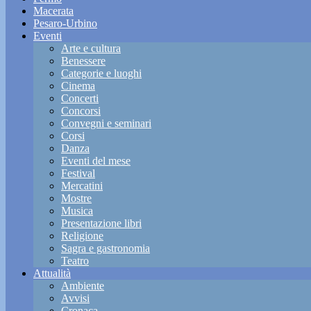
Macerata
Pesaro-Urbino
Eventi
Arte e cultura
Benessere
Categorie e luoghi
Cinema
Concerti
Concorsi
Convegni e seminari
Corsi
Danza
Eventi del mese
Festival
Mercatini
Mostre
Musica
Presentazione libri
Religione
Sagra e gastronomia
Teatro
Attualità
Ambiente
Avvisi
Cronaca