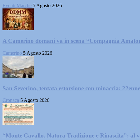
Eventi Marche
5 Agosto 2026
A Camerino domani va in scena “Compagnia Amator
Camerino
5 Agosto 2026
San Severino, tentata estorsione con minaccia: 22enne
Cronaca
5 Agosto 2026
“Monte Cavallo. Natura Tradizione e Rinascita”: al vi