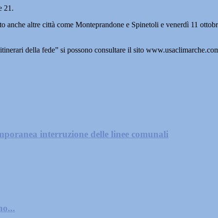
e 21.
cato anche altre città come Monteprandone e Spinetoli e venerdì 11 otto
i itinerari della fede” si possono consultare il sito www.usaclimarche.
mporanea interruzione delle linee comunali
o...