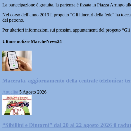
La partecipazione è gratuita, la partenza è fissata in Piazza Arringo all
Nel corso dell’anno 2019 il progetto “Gli itinerari della fede” ha toc
del patrono.
Per ulteriori informazioni sui prossimi appuntamenti del progetto “Gl
Ultime notizie MarcheNews24
Macerata, aggiornamento della centrale telefonica: te
Attualità
5 Agosto 2026
“Sibillini e Dintorni” dal 20 al 22 agosto 2026 il radun