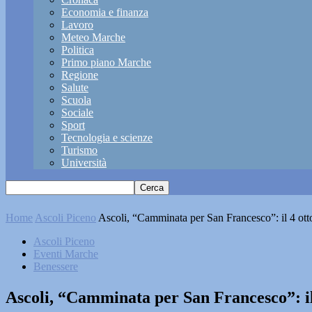
Economia e finanza
Lavoro
Meteo Marche
Politica
Primo piano Marche
Regione
Salute
Scuola
Sociale
Sport
Tecnologia e scienze
Turismo
Università
Home
Ascoli Piceno
Ascoli, “Camminata per San Francesco”: il 4 ott
Ascoli Piceno
Eventi Marche
Benessere
Ascoli, “Camminata per San Francesco”: il