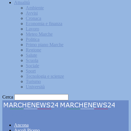
Attualità
Ambiente
Avvisi
Cronaca
Economia e finanza
Lavoro
Meteo Marche
Politica
Primo piano Marche
Regione
Salute
Scuola
Sociale
Sport
Tecnologia e scienze
Turismo
Università
Cerca
Marchenews24
Ancona
Ascoli Piceno