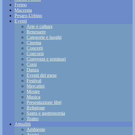
Fermo
Macerata
Pesaro-Urbino
Eventi
Arte e cultura
Benessere
Categorie e luoghi
Cinema
Concerti
Concorsi
Convegni e seminari
Corsi
Danza
Eventi del mese
Festival
Mercatini
Mostre
Musica
Presentazione libri
Religione
Sagra e gastronomia
Teatro
Attualità
Ambiente
Avvisi