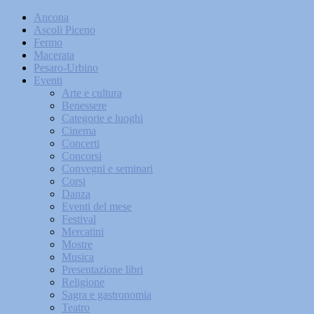
Ancona
Ascoli Piceno
Fermo
Macerata
Pesaro-Urbino
Eventi
Arte e cultura
Benessere
Categorie e luoghi
Cinema
Concerti
Concorsi
Convegni e seminari
Corsi
Danza
Eventi del mese
Festival
Mercatini
Mostre
Musica
Presentazione libri
Religione
Sagra e gastronomia
Teatro