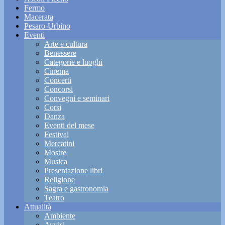
Fermo
Macerata
Pesaro-Urbino
Eventi
Arte e cultura
Benessere
Categorie e luoghi
Cinema
Concerti
Concorsi
Convegni e seminari
Corsi
Danza
Eventi del mese
Festival
Mercatini
Mostre
Musica
Presentazione libri
Religione
Sagra e gastronomia
Teatro
Attualità
Ambiente
Avvisi