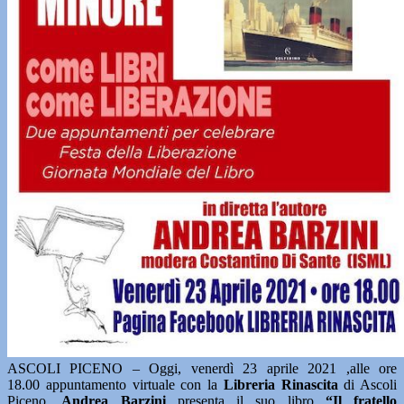
ASCOLI PICENO – Oggi, venerdì 23 aprile 2021 ,alle ore
18.00 appuntamento virtuale con la
Libreria Rinascita
di Ascoli
Piceno.
Andrea Barzini
presenta il suo libro
“Il fratello