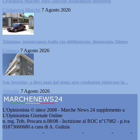
Civitanova Marche: esito controlli straordinari interforze
Civitanova Marche
7 Agosto 2026
Tolentino, inosservanza foglio via obbligatorio: denunciato 34enne
Cronaca
7 Agosto 2026
San Severino, a dieci anni dal sisma otto condomini rientrano in...
Attualità
7 Agosto 2026
L'Opinionista © since 2008 - Marche News 24 supplemento a
L'Opinionista Giornale Online
n. reg. Trib. Pescara n.08/08 - Iscrizione al ROC n°17982 - p.iva
01873660680 a cura di A. Gulizia
Pubblicità e contatti
-
Notizie del giorno
-
Informazioni
-
Privacy
-
Cookie