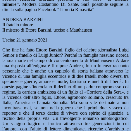
minore”.
Modera Costantino Di Sante. Sarà possibile seguire la
diretta sulla pagina Facebook “Libreria Rinascita”
ANDREA BARZINI
Il fratello minore
Il mistero di Ettore Barzini, ucciso a Mauthausen
Uscita: 21 gennaio 2021
Che fine ha fatto Ettore Barzini, figlio del celebre giornalista Luigi
Senior e fratello di Luigi Junior? Perché in famiglia nessuno ricorda
la sua morte nel campo di concentramento di Mauthausen? A dare
una risposta all’enigma è il nipote Andrea, in un intenso racconto
personale che è anche un capitolo di storia italiana attraverso le
vicende di una famiglia eccentrica e di due fratelli molto diversi tra
speranze e guerre, amore e morte, fascismo e aneliti di libertà. In
queste pagine s’incrociano il declino di un padre compromesso col
regime, la carriera ambiziosa di un figlio al «Corriere della Sera», e
la vicenda dell’altro figlio, Ettore, agronomo solitario, cresciuto tra
Italia, America e l’amata Somalia. Ma sono vite destinate a non
incontrarsi mai, se non nella guerra che i primi due vissero da
reporter e che il terzo decise di vivere con spirito di giustizia, a
rischio della propria vita. Un travolgente romanzo autobiografico.
Un viaggio tragico e ironico attraverso tre generazioni in cui
l’autore, con l’aiuto di lettere dimenticate, ricerche d’archivio e