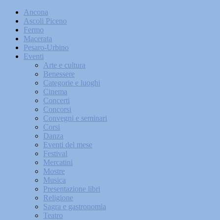
Ancona
Ascoli Piceno
Fermo
Macerata
Pesaro-Urbino
Eventi
Arte e cultura
Benessere
Categorie e luoghi
Cinema
Concerti
Concorsi
Convegni e seminari
Corsi
Danza
Eventi del mese
Festival
Mercatini
Mostre
Musica
Presentazione libri
Religione
Sagra e gastronomia
Teatro