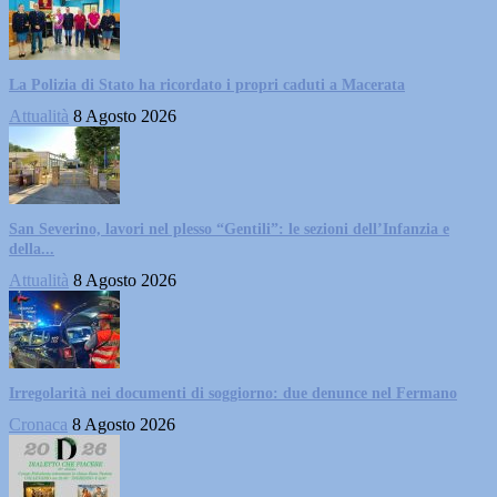
La Polizia di Stato ha ricordato i propri caduti a Macerata
Attualità
8 Agosto 2026
San Severino, lavori nel plesso “Gentili”: le sezioni dell’Infanzia e
della...
Attualità
8 Agosto 2026
Irregolarità nei documenti di soggiorno: due denunce nel Fermano
Cronaca
8 Agosto 2026