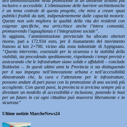
dell’amministrazione nella promozione di un ambiente urbano più
inclusivo e accessibile. L’eliminazione delle barriere architettoniche
è un tema centrale di questo progetto, che mira a creare spazi
pubblici fruibili da tutti, indipendentemente dalle capacità motorie.
Questo non solo migliora la qualità della vita dei residenti con
esigenze specifiche, ma arricchisce anche l’intera comunità,
promuovendo l’uguaglianza e l’integrazione sociale”
.
In aggiunta, l’amministrazione provinciale ha allocato ulteriori
risorse, pari a 172.934 euro, per il risanamento del movimento
franoso al km 2+700, vicino alla zona industriale di Appignano.
“Questo intervento, essenziale per la sicurezza e la stabilità della
viabilità, sta procedendo speditamente, rispettando i tempi previsti e
assicurando che le infrastrutture siano solide e affidabili
– conclude
Buldorini –.
In questi ultimi anni la Provincia si sta distinguendo
per il suo impegno nell’innovazione urbana e nell’accessibilità
dimostrando che, la cura e l’attenzione per le infrastrutture,
possono andare di pari passo con la promozione di una società più
accogliente. Con questi passi, la provincia si avvicina sempre più a
diventare un modello di accessibilità e inclusione, ponendo le basi
per un futuro in cui ogni cittadino può muoversi liberamente e in
sicurezza”
Ultime notizie MarcheNews24