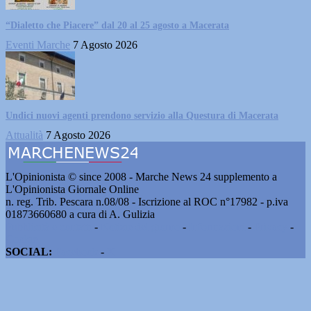
“Dialetto che Piacere” dal 20 al 25 agosto a Macerata
Eventi Marche
7 Agosto 2026
Undici nuovi agenti prendono servizio alla Questura di Macerata
Attualità
7 Agosto 2026
L'Opinionista © since 2008 - Marche News 24 supplemento a
L'Opinionista Giornale Online
n. reg. Trib. Pescara n.08/08 - Iscrizione al ROC n°17982 - p.iva
01873660680 a cura di A. Gulizia
Pubblicità e contatti
-
Notizie del giorno
-
Informazioni
-
Privacy
-
Cookie
SOCIAL:
Facebook
-
X