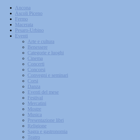
Ancona
Ascoli Piceno
Fermo
Macerata
Pesaro-Urbino
Eventi
Arte e cultura
Benessere
Categorie e luoghi
Cinema
Concerti
Concorsi
Convegni e seminari
Corsi
Danza
Eventi del mese
Festival
Mercatini
Mostre
Musica
Presentazione libri
Religione
Sagra e gastronomia
Teatro