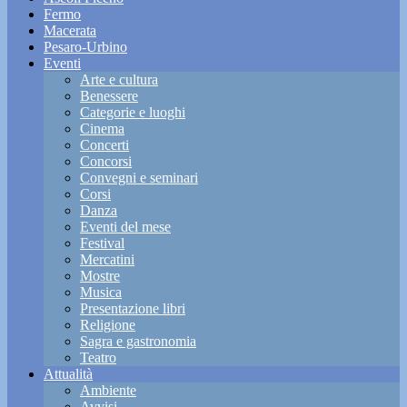
Fermo
Macerata
Pesaro-Urbino
Eventi
Arte e cultura
Benessere
Categorie e luoghi
Cinema
Concerti
Concorsi
Convegni e seminari
Corsi
Danza
Eventi del mese
Festival
Mercatini
Mostre
Musica
Presentazione libri
Religione
Sagra e gastronomia
Teatro
Attualità
Ambiente
Avvisi