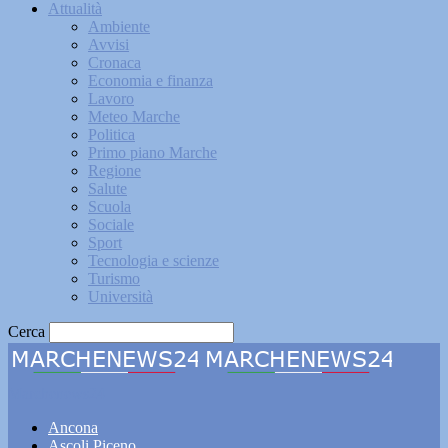
Attualità
Ambiente
Avvisi
Cronaca
Economia e finanza
Lavoro
Meteo Marche
Politica
Primo piano Marche
Regione
Salute
Scuola
Sociale
Sport
Tecnologia e scienze
Turismo
Università
Cerca
Marchenews24
Ancona
Ascoli Piceno