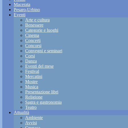
Macerata
Pesaro-Urbino
Eventi
Arte e cultura
Benessere
Categorie e luoghi
Cinema
Concerti
Concorsi
Convegni e seminari
Corsi
Danza
Eventi del mese
Festival
Mercatini
Mostre
Musica
Presentazione libri
Religione
Sagra e gastronomia
Teatro
Attualità
Ambiente
Avvisi
Cronaca