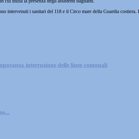
n cui inizia la presenza degli assistenti bagnanti.
o intervenuti i sanitari del 118 e il Circo mare della Guardia costiera. In
mporanea interruzione delle linee comunali
o...