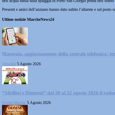
nell’acqua bassa sulla spiaggia di Porto San Giorgio prima dell’orario i
Presenti e amici dell’anziano hanno dato subito l’allarme e sul posto son
Ultime notizie MarcheNews24
Macerata, aggiornamento della centrale telefonica: te
Attualità
5 Agosto 2026
“Sibillini e Dintorni” dal 20 al 22 agosto 2026 il radun
Eventi Marche
5 Agosto 2026