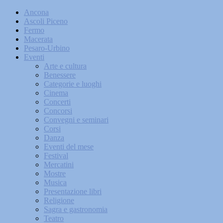
Ancona
Ascoli Piceno
Fermo
Macerata
Pesaro-Urbino
Eventi
Arte e cultura
Benessere
Categorie e luoghi
Cinema
Concerti
Concorsi
Convegni e seminari
Corsi
Danza
Eventi del mese
Festival
Mercatini
Mostre
Musica
Presentazione libri
Religione
Sagra e gastronomia
Teatro