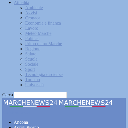
Attualità
Ambiente
Avvisi
Cronaca
Economia e finanza
Lavoro
Meteo Marche
Politica
Primo piano Marche
Regione
Salute
Scuola
Sociale
Sport
Tecnologia e scienze
Turismo
Università
Cerca
Marchenews24
Ancona
Ascoli Piceno