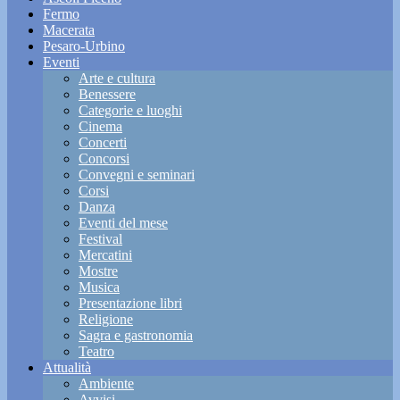
Fermo
Macerata
Pesaro-Urbino
Eventi
Arte e cultura
Benessere
Categorie e luoghi
Cinema
Concerti
Concorsi
Convegni e seminari
Corsi
Danza
Eventi del mese
Festival
Mercatini
Mostre
Musica
Presentazione libri
Religione
Sagra e gastronomia
Teatro
Attualità
Ambiente
Avvisi