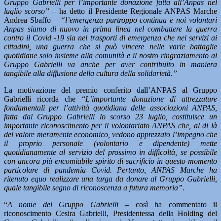
Gruppo Gabrielli per l’importante donazione fatta all’Anpas nel
luglio scorso” –
ha detto il Presidente Regionale ANPAS Marche
Andrea Sbaffo
– “l’emergenza purtroppo continua e noi volontari
Anpas siamo di nuovo in prima linea nel combattere la guerra
contro il Covid -19 sia nei trasporti di emergenza che nei servizi ai
cittadini, una guerra che si può vincere nelle varie battaglie
quotidiane solo insieme alla comunità e il nostro ringraziamento al
Gruppo Gabrielli va anche per aver contribuito in maniera
tangibile alla diffusione della cultura della solidarietà.”
La motivazione del premio conferito dall’ANPAS al Gruppo
Gabrielli ricorda che “
L’importante donazione di attrezzature
fondamentali per l’attività quotidiana delle associazioni ANPAS,
fatta dal Gruppo Gabrielli lo scorso 23 luglio, costituisce un
importante riconoscimento per il volontariato ANPAS che, al di là
del valore meramente economico, vedono apprezzato l’impegno che
il proprio personale (volontario e dipendente) mette
quotidianamente al servizio del prossimo in difficoltà, se possibile
con ancora più encomiabile spirito di sacrificio in questo momento
particolare di pandemia Covid. Pertanto, ANPAS Marche ha
ritenuto equo realizzare una targa da donare al Gruppo Gabrielli,
quale tangibile segno di riconoscenza a futura memoria”.
“
A nome del Gruppo Gabrielli –
così ha commentato il
riconoscimento Cesira Gabrielli, Presidentessa della Holding del