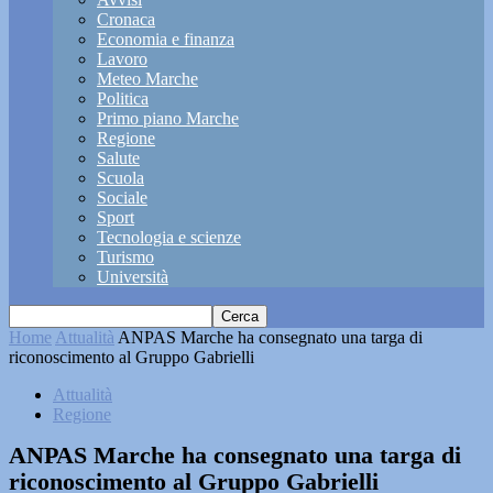
Cronaca
Economia e finanza
Lavoro
Meteo Marche
Politica
Primo piano Marche
Regione
Salute
Scuola
Sociale
Sport
Tecnologia e scienze
Turismo
Università
Home
Attualità
ANPAS Marche ha consegnato una targa di
riconoscimento al Gruppo Gabrielli
Attualità
Regione
ANPAS Marche ha consegnato una targa di
riconoscimento al Gruppo Gabrielli