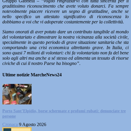
Gruppo Gabrielli
– “voglio ringraziarVi con tutta sincerità per il
graditissimo riconoscimento che avete voluto donarci. Fa sempre
notevolmente piacere ricevere un segno di gratitudine, anche se
nello specifico un attestato significativo di riconoscenza lo
dobbiamo a voi che vi adoperate costantemente per la collettività.
Siamo onorati di aver potuto dare un contributo tangibile al mondo
del volontariato e dimostrare la nostra vicinanza alla società civile,
specialmente in questo periodo di grave situazione sanitaria che sta
comportando una crisi economica altrettanto grave. In Italia, ci
sono quasi 7 milioni di volontari: chi fa volontariato non fa del bene
solo agli altri ma anche a sé stesso ed alimenta un tessuto di risorse
civiche di cui il nostro Paese ha bisogno”
.
Ultime notizie MarcheNews24
Porto Sant’Elpidio, borse schermate e profumi rubati: denunciate tre
persone
Cronaca
9 Agosto 2026