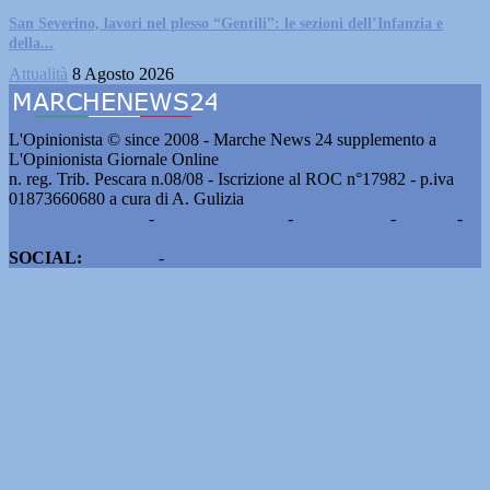
San Severino, lavori nel plesso “Gentili”: le sezioni dell’Infanzia e
della...
Attualità
8 Agosto 2026
L'Opinionista © since 2008 - Marche News 24 supplemento a
L'Opinionista Giornale Online
n. reg. Trib. Pescara n.08/08 - Iscrizione al ROC n°17982 - p.iva
01873660680 a cura di A. Gulizia
Pubblicità e contatti
-
Notizie del giorno
-
Informazioni
-
Privacy
-
Cookie
SOCIAL:
Facebook
-
X